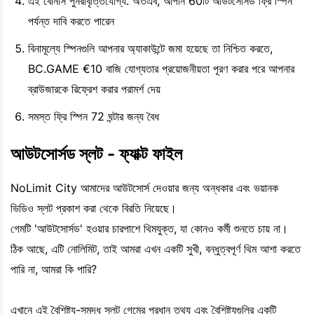
এই বোনাস পুনরাবৃত্তিযোগ্য. অতএব, আপনি 60টি আউটসোর্সড ফ্রি স্পিন
পর্যন্ত দাবি করতে পারেন
বিনামূল্যে স্পিনগুলি আপনার অ্যাকাউন্টে জমা হয়েছে তা নিশ্চিত করতে,
BC.GAME €10 বাজি যোগ্যতার প্রয়োজনীয়তা পূরণ করার পরে আপনার
ব্রাউজারকে রিফ্রেশ করার পরামর্শ দেয়
সমস্ত ফ্রি স্পিন 72 ঘন্টার জন্য বৈধ
আউটসোর্সড স্লট - ফ্যাক্ট ফাইল
NoLimit City আমাদের আউটসোর্স দেওয়ার জন্য অন্ধকার এবং ভয়ানক
ভিডিও স্লট প্রকাশ করা থেকে বিরতি নিয়েছে।
গেমটি 'আউটসোর্সড' হওয়ার চারপাশে থিমযুক্ত, যা কোনও কর্মী শুনতে চায় না।
ঠিক আছে, এটি নোলিমিট, তাই আমরা এখন একটি সুখী, বন্ধুত্বপূর্ণ থিম আশা করতে
পারি না, আমরা কি পারি?
এখানে এই বৈশিষ্ট্য-সমৃদ্ধ স্লট গেমের প্রধান তথ্য এবং বৈশিষ্ট্যগুলির একটি