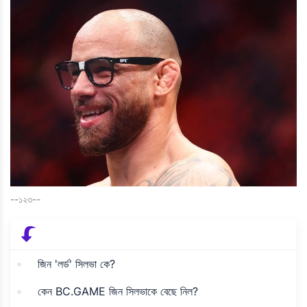
--১২৩--
জিন 'লর্ড' সিলভা কে?
কেন BC.GAME জিন সিলভাকে বেছে নিল?