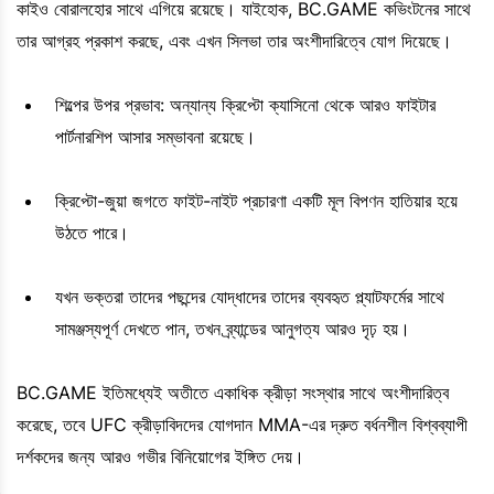
কাইও বোরালহোর সাথে এগিয়ে রয়েছে। যাইহোক, BC.GAME কভিংটনের সাথে
তার আগ্রহ প্রকাশ করছে, এবং এখন সিলভা তার অংশীদারিত্বে যোগ দিয়েছে।
শিল্পের উপর প্রভাব: অন্যান্য ক্রিপ্টো ক্যাসিনো থেকে আরও ফাইটার
পার্টনারশিপ আসার সম্ভাবনা রয়েছে।
ক্রিপ্টো-জুয়া জগতে ফাইট-নাইট প্রচারণা একটি মূল বিপণন হাতিয়ার হয়ে
উঠতে পারে।
যখন ভক্তরা তাদের পছন্দের যোদ্ধাদের তাদের ব্যবহৃত প্ল্যাটফর্মের সাথে
সামঞ্জস্যপূর্ণ দেখতে পান, তখন ব্র্যান্ডের আনুগত্য আরও দৃঢ় হয়।
BC.GAME ইতিমধ্যেই অতীতে একাধিক ক্রীড়া সংস্থার সাথে অংশীদারিত্ব
করেছে, তবে UFC ক্রীড়াবিদদের যোগদান MMA-এর দ্রুত বর্ধনশীল বিশ্বব্যাপী
দর্শকদের জন্য আরও গভীর বিনিয়োগের ইঙ্গিত দেয়।