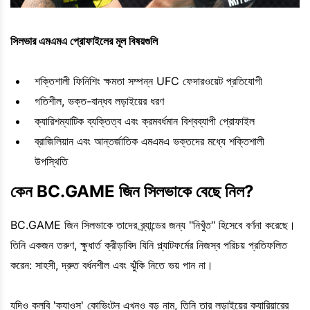
সিলভার এমএমএ প্রোফাইলের মূল বিষয়গুলি
শক্তিশালী ফিনিশিং ক্ষমতা সম্পন্ন UFC ফেদারওয়েট প্রতিযোগী
গতিশীল, ভক্ত-বান্ধব লড়াইয়ের ধরণ
ক্যারিশম্যাটিক ব্যক্তিত্ব এবং ক্রমবর্ধমান বিশ্বব্যাপী প্রোফাইল
ব্রাজিলিয়ান এবং আন্তর্জাতিক এমএমএ ভক্তদের মধ্যে শক্তিশালী
উপস্থিতি
কেন BC.GAME জিন সিলভাকে বেছে নিল?
BC.GAME জিন সিলভাকে তাদের ব্র্যান্ডের জন্য "নিখুঁত" হিসেবে বর্ণনা করেছে।
তিনি একজন তরুণ, ক্ষুধার্ত ক্রীড়াবিদ যিনি প্ল্যাটফর্মের নিজস্ব পরিচয় প্রতিফলিত
করেন: সাহসী, দ্রুত বর্ধনশীল এবং ঝুঁকি নিতে ভয় পান না।
যদিও কলবি 'ক্যাওস' কোভিংটন এখনও বড় নাম, তিনি তার লড়াইয়ের ক্যারিয়ারের