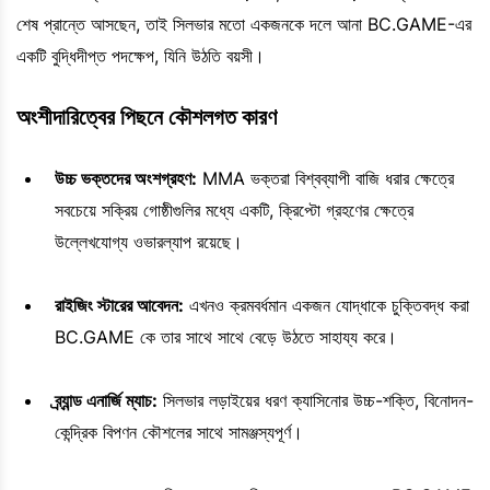
শেষ প্রান্তে আসছেন, তাই সিলভার মতো একজনকে দলে আনা BC.GAME-এর
একটি বুদ্ধিদীপ্ত পদক্ষেপ, যিনি উঠতি বয়সী।
অংশীদারিত্বের পিছনে কৌশলগত কারণ
উচ্চ ভক্তদের অংশগ্রহণ:
MMA ভক্তরা বিশ্বব্যাপী বাজি ধরার ক্ষেত্রে
সবচেয়ে সক্রিয় গোষ্ঠীগুলির মধ্যে একটি, ক্রিপ্টো গ্রহণের ক্ষেত্রে
উল্লেখযোগ্য ওভারল্যাপ রয়েছে।
রাইজিং স্টারের আবেদন:
এখনও ক্রমবর্ধমান একজন যোদ্ধাকে চুক্তিবদ্ধ করা
BC.GAME কে তার সাথে সাথে বেড়ে উঠতে সাহায্য করে।
ব্র্যান্ড এনার্জি ম্যাচ:
সিলভার লড়াইয়ের ধরণ ক্যাসিনোর উচ্চ-শক্তি, বিনোদন-
কেন্দ্রিক বিপণন কৌশলের সাথে সামঞ্জস্যপূর্ণ।