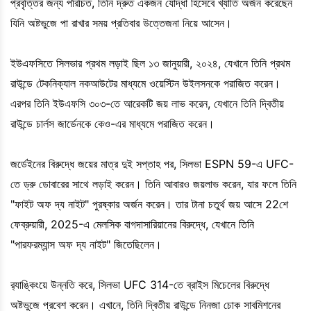
প্রবৃত্তির জন্য পরিচিত, তিনি দ্রুত একজন যোদ্ধা হিসেবে খ্যাতি অর্জন করেছেন
যিনি অষ্টভুজে পা রাখার সময় প্রতিবার উত্তেজনা নিয়ে আসেন।
ইউএফসিতে সিলভার প্রথম লড়াই ছিল ১৩ জানুয়ারী, ২০২৪, যেখানে তিনি প্রথম
রাউন্ডে টেকনিক্যাল নকআউটের মাধ্যমে ওয়েস্টিন উইলসনকে পরাজিত করেন।
এরপর তিনি ইউএফসি ৩০৩-তে আরেকটি জয় লাভ করেন, যেখানে তিনি দ্বিতীয়
রাউন্ডে চার্লস জার্ডেনকে কেও-এর মাধ্যমে পরাজিত করেন।
জর্ডেইনের বিরুদ্ধে জয়ের মাত্র দুই সপ্তাহ পর, সিলভা ESPN 59-এ UFC-
তে ড্রু ডোবারের সাথে লড়াই করেন। তিনি আবারও জয়লাভ করেন, যার ফলে তিনি
"ফাইট অফ দ্য নাইট" পুরষ্কার অর্জন করেন। তার টানা চতুর্থ জয় আসে 22শে
ফেব্রুয়ারী, 2025-এ মেলসিক বাগদাসারিয়ানের বিরুদ্ধে, যেখানে তিনি
"পারফরম্যান্স অফ দ্য নাইট" জিতেছিলেন।
র‌্যাঙ্কিংয়ে উন্নতি করে, সিলভা UFC 314-তে ব্রাইস মিচেলের বিরুদ্ধে
অষ্টভুজে প্রবেশ করেন। এখানে, তিনি দ্বিতীয় রাউন্ডে নিনজা চোক সাবমিশনের