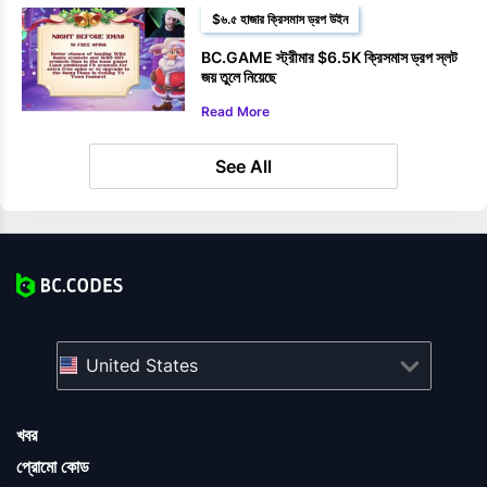
$৬.৫ হাজার ক্রিসমাস ড্রপ উইন
BC.GAME স্ট্রীমার $6.5K ক্রিসমাস ড্রপ স্লট
জয় তুলে নিয়েছে
Read More
See All
United States
খবর
প্রোমো কোড