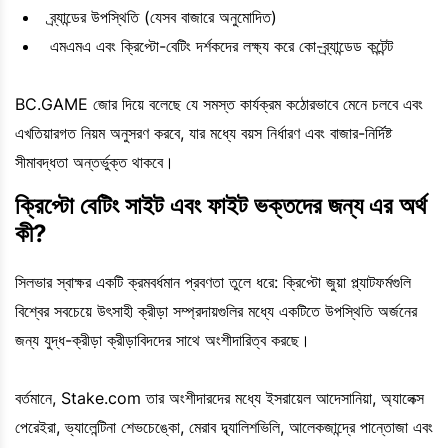
ব্র্যান্ডের উপস্থিতি (যেসব বাজারে অনুমোদিত)
এমএমএ এবং ক্রিপ্টো-বেটিং দর্শকদের লক্ষ্য করে কো-ব্র্যান্ডেড কন্টেন্ট
BC.GAME জোর দিয়ে বলেছে যে সমস্ত কার্যক্রম কঠোরভাবে মেনে চলবে এবং
এখতিয়ারগত নিয়ম অনুসরণ করবে, যার মধ্যে বয়স নির্ধারণ এবং বাজার-নির্দিষ্ট
সীমাবদ্ধতা অন্তর্ভুক্ত থাকবে।
ক্রিপ্টো বেটিং সাইট এবং ফাইট ভক্তদের জন্য এর অর্থ
কী?
সিলভার স্বাক্ষর একটি ক্রমবর্ধমান প্রবণতা তুলে ধরে: ক্রিপ্টো জুয়া প্ল্যাটফর্মগুলি
বিশ্বের সবচেয়ে উৎসাহী ক্রীড়া সম্প্রদায়গুলির মধ্যে একটিতে উপস্থিতি অর্জনের
জন্য যুদ্ধ-ক্রীড়া ক্রীড়াবিদদের সাথে অংশীদারিত্ব করছে।
বর্তমানে, Stake.com তার অংশীদারদের মধ্যে ইসরায়েল আদেসানিয়া, অ্যালেক্স
পেরেইরা, ভ্যালেন্টিনা শেভচেঙ্কো, মেরাব দ্ব্যালিশভিলি, আলেকজান্দ্রে পান্তোজা এবং