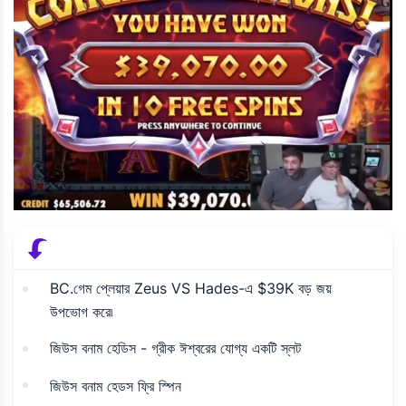
BC.গেম প্লেয়ার Zeus VS Hades-এ $39K বড় জয়
উপভোগ করে৷
জিউস বনাম হেডিস - গ্রীক ঈশ্বরের যোগ্য একটি স্লট
জিউস বনাম হেডস ফ্রি স্পিন