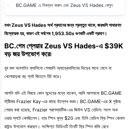
BC.GAME এ নিবন্ধন করুন এবং Zeus VS Hades খেলুন
যখন Zeus VS Hades অর্থ প্রদানের জন্য প্রস্তুত থাকে, জয়গুলি সাধারণত
বিস্ফোরক হয়, কারণ এই সর্বশেষ 1,953.50x গুণকটি একটি প্রমাণ।
BC.গেম প্লেয়ার Zeus VS Hades-এ $39K
বড় জয় উপভোগ করে৷
খুব কম অনলাইন ক্যাসিনো গেমগুলি অ্যাড্রেনালিনের ভিড়ের সাথে মেলে যা
খেলোয়াড়রা বড় স্লট জিতলে হিট করে।
আপনি যদি এই বিষয়ে কোন সন্দেহের মধ্যে থাকেন, আমি আপনাকে BC.GAME
স্ট্রীমার Frazier Kay-এর কাছে উল্লেখ করব। BC.GAME-এর X পৃষ্ঠায়
শেয়ার করা হয়েছে, Frazier প্রাগম্যাটিক-এর জিউস VS হেডিস: গডস অফ
ওয়ার স্লটে খেলছিলেন। তার স্পিন মূল্য $20 এবং তিনি হেডিস ফ্রি স্পিন বোনাস
রাউন্ড উপভোগ করছেন। সংক্ষিপ্ত ভিডিওটি তিনটি ফ্রি স্পিন বাকি রেখে