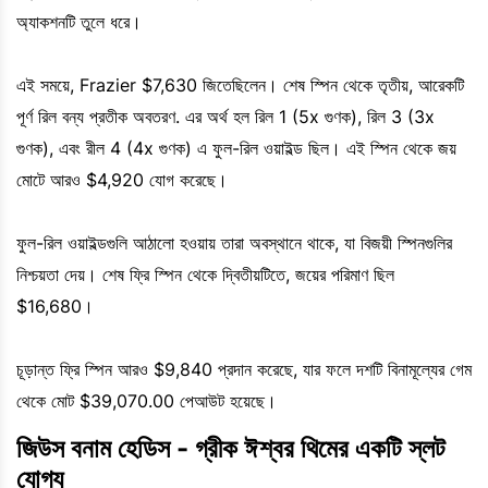
অ্যাকশনটি তুলে ধরে।
এই সময়ে, Frazier $7,630 জিতেছিলেন। শেষ স্পিন থেকে তৃতীয়, আরেকটি
পূর্ণ রিল বন্য প্রতীক অবতরণ. এর অর্থ হল রিল 1 (5x গুণক), রিল 3 (3x
গুণক), এবং রীল 4 (4x গুণক) এ ফুল-রিল ওয়াইল্ড ছিল। এই স্পিন থেকে জয়
মোটে আরও $4,920 যোগ করেছে।
ফুল-রিল ওয়াইল্ডগুলি আঠালো হওয়ায় তারা অবস্থানে থাকে, যা বিজয়ী স্পিনগুলির
নিশ্চয়তা দেয়। শেষ ফ্রি স্পিন থেকে দ্বিতীয়টিতে, জয়ের পরিমাণ ছিল
$16,680।
চূড়ান্ত ফ্রি স্পিন আরও $9,840 প্রদান করেছে, যার ফলে দশটি বিনামূল্যের গেম
থেকে মোট $39,070.00 পেআউট হয়েছে।
জিউস বনাম হেডিস - গ্রীক ঈশ্বর থিমের একটি স্লট
যোগ্য