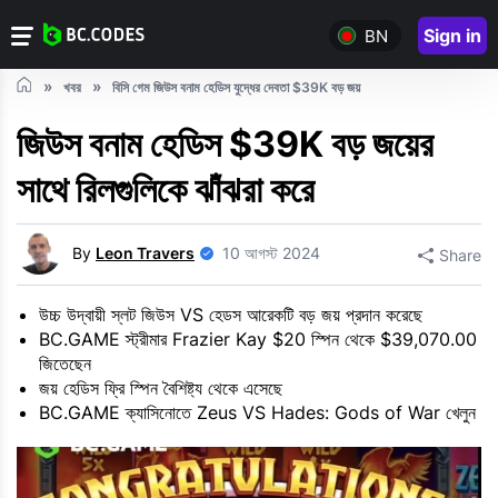
Sign in
BN
খবর
বিসি গেম জিউস বনাম হেডিস যুদ্ধের দেবতা $39K বড় জয়
জিউস বনাম হেডিস $39K বড় জয়ের
সাথে রিলগুলিকে ঝাঁঝরা করে
By
Leon Travers
10 আগস্ট 2024
Share
উচ্চ উদ্বায়ী স্লট জিউস VS হেডস আরেকটি বড় জয় প্রদান করেছে
BC.GAME স্ট্রীমার Frazier Kay $20 স্পিন থেকে $39,070.00
জিতেছেন
জয় হেডিস ফ্রি স্পিন বৈশিষ্ট্য থেকে এসেছে
BC.GAME ক্যাসিনোতে Zeus VS Hades: Gods of War খেলুন