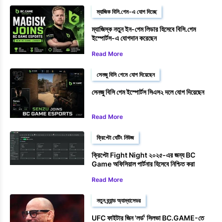
ম্যাজিক বিসি.গেম-এ যোগ দিচ্ছে
ম্যাজিস্ক নতুন ইন-গেম লিডার হিসেবে বিসি.গেম
ইস্পোর্টস-এ যোগদান করেছেন
Read More
সেনজু বিসি গেমে যোগ দিয়েছেন
সেনজু বিসি গেম ইস্পোর্টস সিএস২ দলে যোগ দিয়েছেন
Read More
ক্রিপ্টো বেটিং নিউজ
ক্রিপ্টো Fight Night ২০২৫-এর জন্য BC
Game অফিসিয়াল পার্টনার হিসেবে নিশ্চিত করা
হয়েছে।
Read More
নতুন ব্র্যান্ড অ্যাম্বাসেডর
UFC ফাইটার জিন 'লর্ড' সিলভা BC.GAME-তে