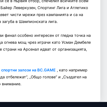
и се в първия отбор, спечелил всичките осем
 Байер Леверкузен, Спортинг Лига и Атлетико
евет чисти мрежи през кампанията и са на
з загуба в Шампионската лига.
зи финал особено интересен от гледна точка на
ща огнева мощ чрез играчи като Усман Дембеле
е страни на Арсенал идват от организацията,
а спортни залози на BC.GAME
, като например
 да отбележат“, „Общо голове“ и „Създател на
о внимание.