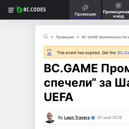
Промоциона
Промоции
н код
Промоции
BC GAME Шампионска лига
This event has expired. Get the
BC.G
BC.GAME Пром
спечели“ за Ш
UEFA
By
Leon Travers
30 май 2026