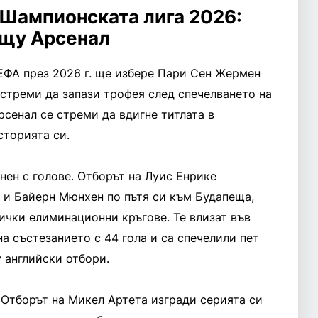
 Шампионската лига 2026:
щу Арсенал
ЕФА през 2026 г. ще избере Пари Сен Жермен
стреми да запази трофея след спечелването на
рсенал се стреми да вдигне титлата в
сторията си.
нен с голове. Отборът на Луис Енрике
 и Байерн Мюнхен по пътя си към Будапеща,
ички елиминационни кръгове. Те влизат във
на състезанието с 44 гола и са спечелили пет
 английски отбори.
 Отборът на Микел Артета изгради серията си