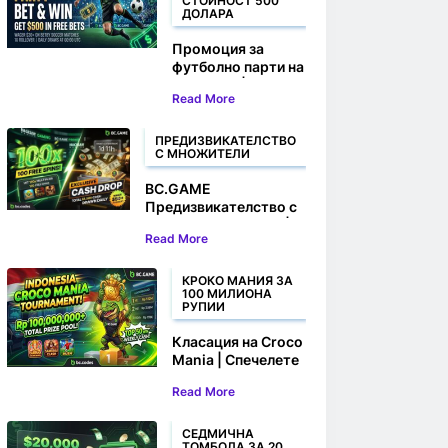
СТОЙНОСТ 500
ДОЛАРА
Промоция за
футболно парти на
BC.GAME |
Read More
Залагайте и
спечелете до $500
в безплатни залози
ПРЕДИЗВИКАТЕЛСТВО
С МНОЖИТЕЛИ
BC.GAME
Предизвикателство с
множител Hacksaw |
Read More
Спечелете 100
безплатни завъртания
и парични награди
КРОКО МАНИЯ ЗА
100 МИЛИОНА
РУПИИ
Класация на Croco
Mania | Спечелете
своя дял от над
Read More
100 000 000 рупии
СЕДМИЧНА
ТОМБОЛА ЗА 20