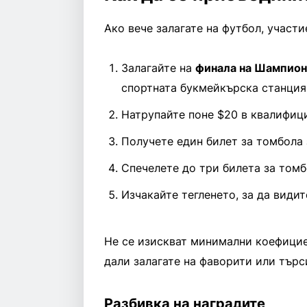
Ако вече залагате на футбол, участи
Залагайте на
финала на Шампионс
спортната букмейкърска станция
Натрупайте поне $20 в квалифиц
Получете един билет за томбола 
Спечелете до три билета за томб
Изчакайте тегленето, за да видит
Не се изискват минимални коефицие
дали залагате на фаворити или търс
Разбивка на наградите