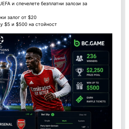
UEFA и спечелете безплатни залози за
еки залог от $20
у $5 и $500 на стойност