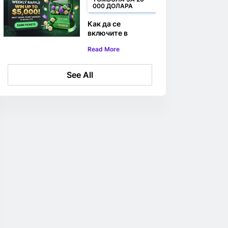
000 ДОЛАРА
Как да се
включите в
седмичната
Read More
томбола на
BC.GAME за $20
000
See All