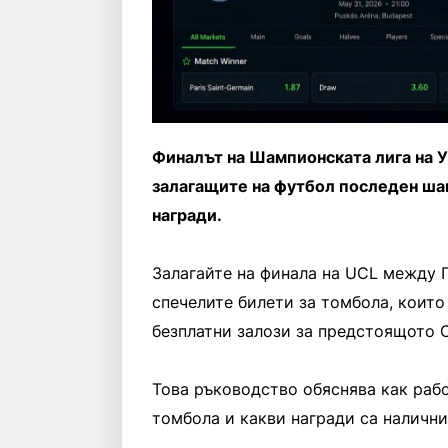
Финалът на Шампионската лига на У
залагащите на футбол последен шан
награди.
Залагайте на финала на UCL между
спечелите билети за томбола, които
безплатни залози за предстоящото 
Това ръководство обяснява как рабо
томбола и какви награди са налични