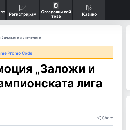
ле
Огледални сай
Регистрирам
Казино
тове
 Заложете и спечелете
ame Promo Code
оция „Заложи и
ампионската лига
Share