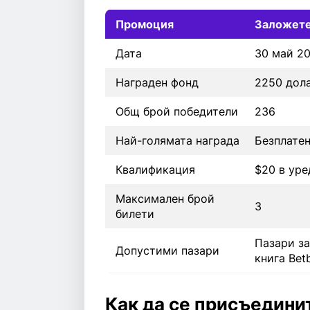
Промоция
Заложете
Дата
30 май 20
Награден фонд
2250 дол
Общ брой победители
236
Най-голямата награда
Безплатен
Квалификация
$20 в уре
Максимален брой
3
билети
Пазари за
Допустими пазари
книга Bet
Как да се присъедини