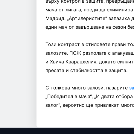
върху контрол в защита, превръщайк
мача от лигата, преди да елиминира
Мадрид. „Артилеристите“ запазиха д
един мач от завършване на сезон бе
Този контраст в стиловете прави то
залозите. ПСЖ разполага с атакува
и Хвича Кварацхелия, докато силнит
пресата и стабилността в защита.
С толкова много залози, пазарите
з
„Победител в мача“, „И двата отбора
залог“, вероятно ще привлекат мног