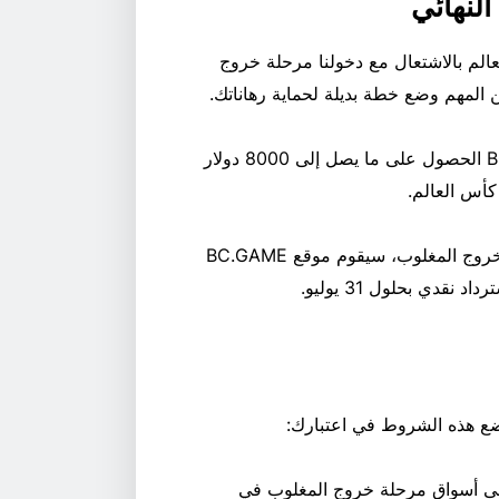
الم بالاشتعال مع دخولنا مرحلة خروج
المهم وضع خطة بديلة لحماية رهاناتك.
في الفترة من 28 يونيو إلى 19 يوليو، يمكن لعملاء BC.GAME الحصول على ما يصل إلى 8000 دولار
كأس العالم.
لا يتطلب الأمر أي اشتراك. إذا لم تربح رهاناتك خلال مرحلة خروج المغلوب، سيقوم موقع BC.GAME
قدي بحلول 31 يوليو.
 ضع هذه الشروط في اعتبارك:
 على أسواق مرحلة خروج المغلوب في