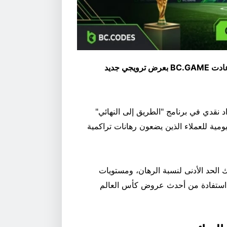
لقد بدأت الأدوار الإقصائية لكأس العالم لكرة القدم 2026، وعادت BC.GAME بعرض ترويجي جديد
8 دولار أمريكي كاسترداد نقدي في برنامج "الطريق إلى النهائي"
يومية للعملاء الذين يضعون رهانات تراكمية
ك الحد الأدنى لنسبة الرهان، ومستويات
 استفادة من أحدث عروض كأس العالم