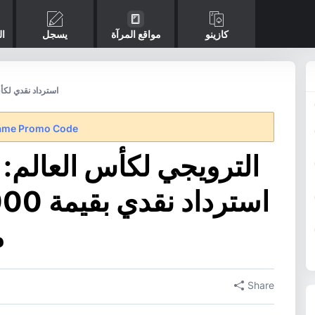
كازينو
مواقع المرآة
يسجل
ال
استرداد نقدي لكأ
ame Promo Code
م
Share