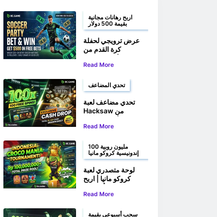
اربح رهانات مجانية
بقيمة 500 دولار
عرض ترويجي لحفلة
كرة القدم من
BC.GAME | راهن
Read More
واربح حتى 500 دولار
أمريكي في رهانات
مجانية
تحدي المضاعف
تحدي مضاعف لعبة
Hacksaw من
BC.GAME | اربح 100
Read More
لفة مجانية وجوائز نقدية
100 مليون روبية
إندونيسية كروكو مانيا
لوحة متصدري لعبة
كروكو مانيا | اربح
حصتك من أكثر من
Read More
100,000,000 روبية
إندونيسية
سحب أسبوعي بقيمة