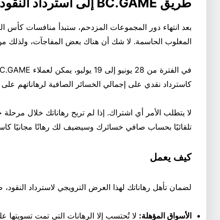
طريق BC.GAME إلى استرداد النقود النهائي
بعد انتهاء دور المجموعات المزدحم، ستبدأ منافسات كأس الع
المغلوب الحاسمة. لا شك أن هناك بعض المفاجآت، ولذلك من 
كاسترداد نقدي على إجمالي الخسائر الصافية لرهاناتهم على 
تلقائيًا بحساب صافي خسائرك وسيضيف لك رهانًا مجانيًا كاسترداد ن
كيف يعمل
لضمان تأهل رهاناتك لهذا العرض الترويجي لاسترداد النقود،
الأسواق المؤهلة:
لا تُحتسب إلا الرهانات التي تمت تسويتها