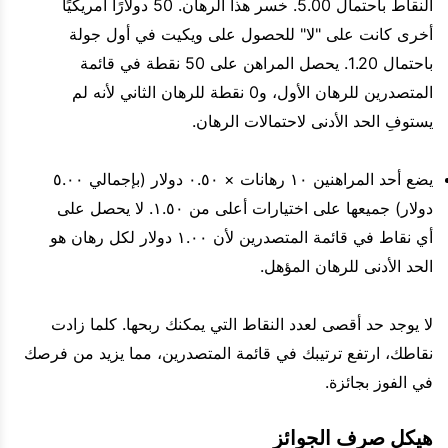
النقاط باحتمال 5.00. خسر هذا الرهان. 50 دولارًا أمريكيًا
أخرى كانت على "لا" للحصول على ويكيت في أول جولة
باحتمال 1.20. يحصل المراهن على 50 نقطة في قائمة
المتصدرين للرهان الأول، و0 نقطة للرهان الثاني لأنه لم
يستوفِ الحد الأدنى لاحتمالات الرهان.
يضع أحد المراهنين ١٠ رهانات × ٠.٥٠ دولار (بإجمالي ٥.٠٠
دولار) جميعها على اختيارات أعلى من ١.٥٠. لا يحصل على
أي نقاط في قائمة المتصدرين لأن ١.٠٠ دولار لكل رهان هو
الحد الأدنى للرهان المؤهل.
لا يوجد حد أقصى لعدد النقاط التي يمكنك ربحها. كلما زادت
نقاطك، ارتفع ترتيبك في قائمة المتصدرين، مما يزيد من فرصك
في الفوز بجائزة.
هيكل صرف الجوائز