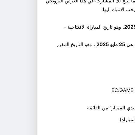
 توقع صحيح واحد للفوز برهان مجاني من BC.GAME، ما يتيح لك المشاركة في هذا العرض الترويجي
جب الانتباه إليها:
وهو تاريخ المباراة الافتتاحية -
ز هي
25 مايو 2025
، وهو التاريخ المقرر
دي الممتاز" من القائمة
مباراة)