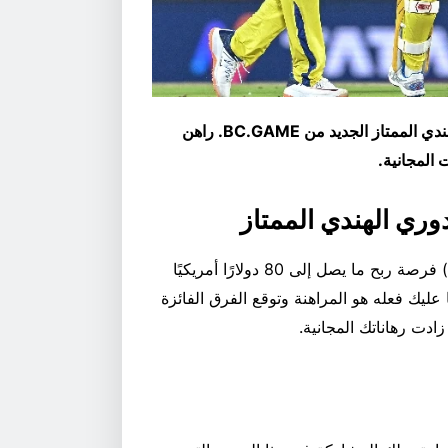
اختبر معلوماتك في لعبة الكريكيت مع تحدي التنبؤ بالدوري الهندي الممتاز الجديد من BC.GAME. راهن
 المجانية.
دوري الهندي الممتاز
لمُراهني الدوري الهندي الممتاز (IPL) فرصة ربح ما يصل إلى 80 دولارًا أمريكيًا
 عليك فعله هو المراهنة وتوقع الفرق الفائزة
ادت رهاناتك المجانية.