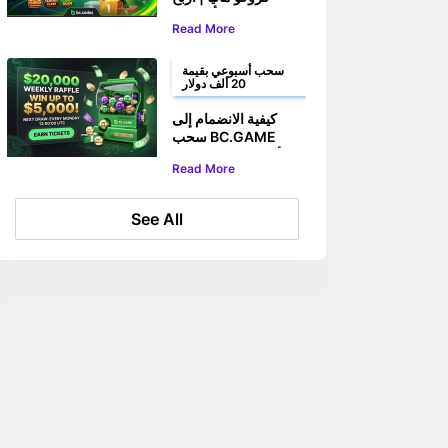
حصتك من أكثر من
Read More
100,000,000 روبية
إندونيسية
سحب أسبوعي بقيمة
20 ألف دولار
كيفية الانضمام إلى
سحب BC.GAME
الأسبوعي على جائزة
Read More
بقيمة 20,000 دولار
See All