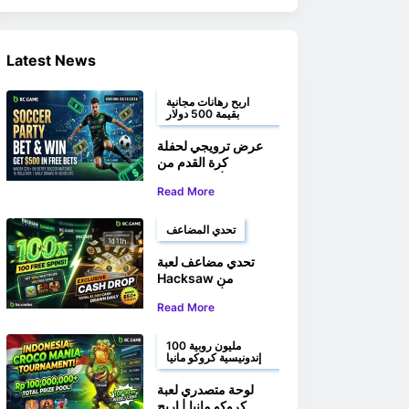
Latest News
اربح رهانات مجانية
بقيمة 500 دولار
عرض ترويجي لحفلة
كرة القدم من
BC.GAME | راهن
Read More
واربح حتى 500 دولار
أمريكي في رهانات
مجانية
تحدي المضاعف
تحدي مضاعف لعبة
Hacksaw من
BC.GAME | اربح 100
Read More
لفة مجانية وجوائز نقدية
100 مليون روبية
إندونيسية كروكو مانيا
لوحة متصدري لعبة
كروكو مانيا | اربح