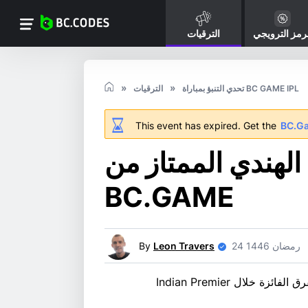
رمز الترويجي
الترقيات
تحدي التنبؤ بمباراة BC GAME IPL
الترقيات
This event has expired. Get the
BC.G
 الهندي الممتاز من
BC.GAME
24 رمضان 1446
Leon Travers
By
احصل على رهانات مجانية عن طريق تصحيح الرهان على الفرق الفائزة خلال Indian Premier