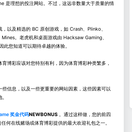
ame 是理想的投注网站。不过，这远非数量大于质量的情
精选的 BC 原创游戏，如 Crash、Plinko、
o 和 Mines。老虎机和桌面游戏由 Hacksaw Gaming、
等公司提供，因此您知道可以期待卓越的体验。
体育博彩应该对您特别有利，因为体育博彩种类繁多，
一些信息，以及一些更重要的网站因素，这些因素可以
地。
game 奖金代码
NEWBONUS
。通过这样做，您的前四
这是目前任何在线赌场或体育博彩提供的最大欢迎礼包之一。