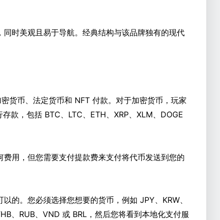
，同时美观且易于导航。经典结构与该品牌独有的现代
加密货币、法定货币和 NFT 付款。对于加密货币，玩家
款，包括 BTC、LTC、ETH、XRP、XLM、DOGE
何费用，但您需要支付提款费来支付将代币发送到您的
。
以的。您必须选择您想要的货币，例如 JPY、KRW、
、THB、RUB、VND 或 BRL，然后您将看到本地化支付服