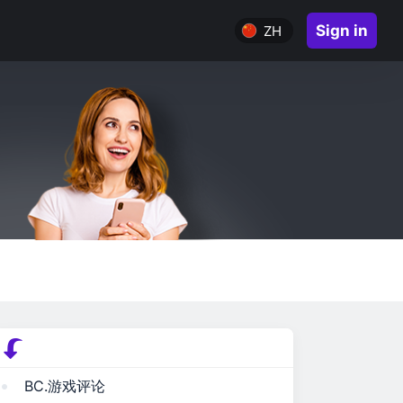
Sign in
ZH
BC.游戏评论