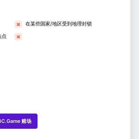
在某些国家/地区受到地理封锁
站点
BC.Game 赌场