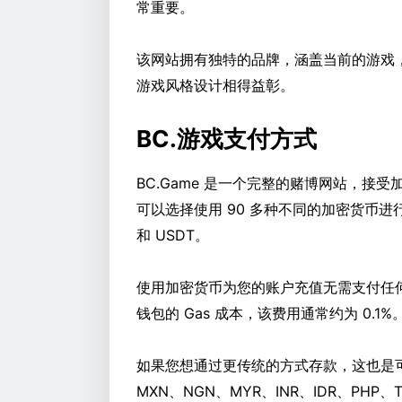
常重要。
该网站拥有独特的品牌，涵盖当前的游戏
游戏风格设计相得益彰。
BC.游戏支付方式
BC.Game 是一个完整的赌博网站，接受
可以选择使用 90 多种不同的加密货币进行存
和 USDT。
使用加密货币为您的账户充值无需支付任
钱包的 Gas 成本，该费用通常约为 0.1%
如果您想通过更传统的方式存款，这也是可
MXN、NGN、MYR、INR、IDR、PHP