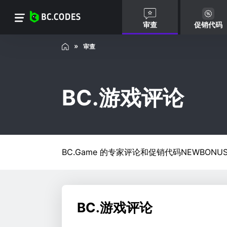
审查
促销代码
审查
BC.游戏评论
BC.Game 的专家评论和促销代码NEWB
BC.游戏评论