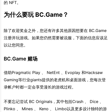
的 NFT。
为什么要玩 BC.Game？
除了欢迎奖金之外，您还有许多其他原因想要在 BC.Game
注册并玩游戏。如果您仍然需要被说服，下面的信息应该足
以让您同意。
BC.Game 赌场
借助Pragmatic Play 、 NetEnt 、Evoplay 和Hacksaw
Gaming等行业giants提供的老虎机和桌面游戏，您每次登
录帐户时都一定会享受漫长的游戏过程。
不要忘记尝试 BC Originals，其中包括Crash 、 Dice 、
Plinko 、 Mines 、 Keno 、 Limbo以及更多设计独特的游