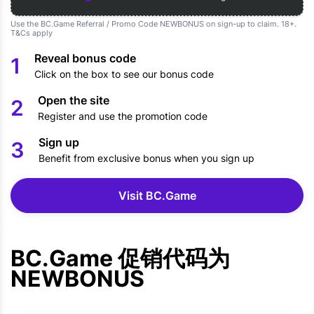
Use the BC.Game Referral / Promo Code NEWBONUS on sign-up to claim. 18+.
T&Cs
apply
Reveal bonus code
1
Click on the box to see our bonus code
Open the site
2
Register and use the promotion code
Sign up
3
Benefit from exclusive bonus when you sign up
Visit BC.Game
BC.Game 促销代码为
NEWBONUS