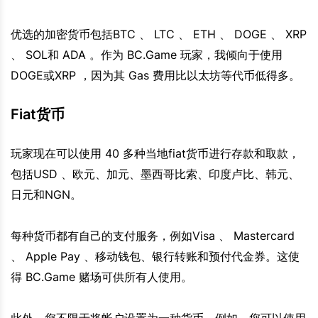
优选的加密货币包括BTC 、 LTC 、 ETH 、 DOGE 、 XRP
、 SOL和 ADA 。作为 BC.Game 玩家，我倾向于使用
DOGE或XRP ，因为其 Gas 费用比以太坊等代币低得多。
Fiat货币
玩家现在可以使用 40 多种当地fiat货币进行存款和取款，
包括USD 、欧元、加元、墨西哥比索、印度卢比、韩元、
日元和NGN。
每种货币都有自己的支付服务，例如Visa 、 Mastercard
、 Apple Pay 、移动钱包、银行转账和预付代金券。这使
得 BC.Game 赌场可供所有人使用。
此外，您不限于将帐户设置为一种货币。例如，您可以使用