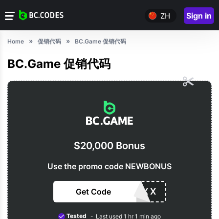
Sign in
ZH
Home
促销代码
BC.Game 促销代码
BC.Game 促销代码
$20,000 Bonus
Use the promo code NEWBONUS
XXXXX
Get Code
Tested
Last used 1 hr 1 min ago