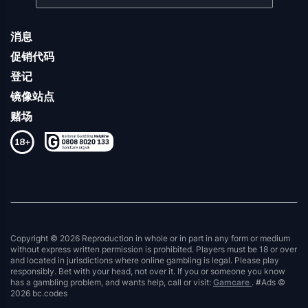
消息
促销代码
登记
镜像站点
赌场
Copyright © 2026 Reproduction in whole or in part in any form or medium
without express written permission is prohibited. Players must be 18 or over
and located in jurisdictions where online gambling is legal. Please play
responsibly. Bet with your head, not over it. If you or someone you know
has a gambling problem, and wants help, call or visit:
Gamcare
. #Ads ©
2026 bc.codes