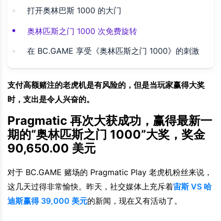
打开奥林巴斯 1000 的大门
奥林匹斯之门 1000 次免费旋转
在 BC.GAME 享受《奥林匹斯之门 1000》的刺激
支付高额赌注的老虎机是有风险的，但是当玩家赢得大奖
时，支出是令人兴奋的。
Pragmatic 再次大获成功，赢得最新一
期的“奥林匹斯之门 1000”大奖，奖金
90,650.00 美元
对于 BC.GAME 赌场的 Pragmatic Play 老虎机粉丝来说，
这几天过得非常愉快。昨天，社交媒体上充斥着
宙斯 VS 哈
迪斯赢得 39,000 美元
的新闻，现在又有活动了。