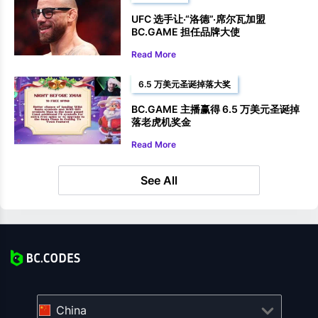
UFC 选手让·“洛德”·席尔瓦加盟
BC.GAME 担任品牌大使
Read More
6.5 万美元圣诞掉落大奖
BC.GAME 主播赢得 6.5 万美元圣诞掉
落老虎机奖金
Read More
See All
China