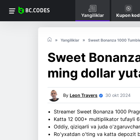
Yangiliklar
Kupon kod
Yangiliklar
Sweet Bonanza 1000 Tumble
Sweet Bonanza
ming dollar yut
By
Leon Travers
30 okt 2024
Streamer Sweet Bonanza 1000 Pragm
Katta 12 000+ multiplikator tufayli 
Oddiy, qiziqarli va juda o'zgaruvcha
Ro'yxatdan o'ting va katta depozit b