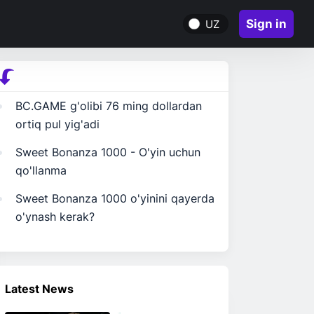
Sign in
UZ
BC.GAME g'olibi 76 ming dollardan
ortiq pul yig'adi
Sweet Bonanza 1000 - O'yin uchun
qo'llanma
Sweet Bonanza 1000 o'yinini qayerda
o'ynash kerak?
Latest News