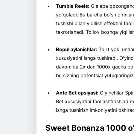
Tumble Reels:
G'alaba qozonganda
yo'qoladi. Bu barcha bo'sh o'rinlarn
tushishi bilan yiqilish effektini fa
takrorlanadi. To'lov boshqa yiqili
Bepul aylanishlar:
To'rt yoki undan
xususiyatini ishga tushiradi. O'yinc
davomida 2x dan 1000x gacha bo'lg
bu sizning potentsial yutuqlaringizn
Ante Bet opsiyasi:
O'yinchilar Spi
Bet xususiyatini faollashtirishlari
ishga tushirish imkoniyatini oshirad
Sweet Bonanza 1000 o'y