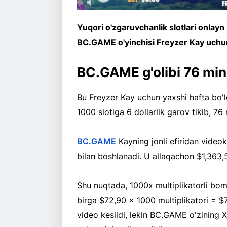
Yuqori o'zgaruvchanlik slotlari onlayn 
BC.GAME o'yinchisi Freyzer Kay uchun s
BC.GAME g'olibi 76 ming
Bu Freyzer Kay uchun yaxshi hafta bo'
1000 slotiga 6 dollarlik garov tikib, 76
BC.GAME
Kayning jonli efiridan videok
bilan boshlanadi. U allaqachon $1,363,
Shu nuqtada, 1000x multiplikatorli bomb
birga $72,90 x 1000 multiplikatori = $7
video kesildi, lekin BC.GAME o'zining 