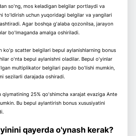
n so'ng, mos keladigan belgilar portlaydi va
i to'ldirish uchun yuqoridagi belgilar va yangilari
ollashtiradi. Agar boshqa g'alaba qozonilsa, jarayon
shlar bo'lmaganda amalga oshiriladi.
 ko'p scatter belgilari bepul aylanishlarning bonus
hilar o'nta bepul aylanishni oladilar. Bepul o'yinlar
an multiplikator belgilari paydo bo'lishi mumkin,
i sezilarli darajada oshiradi.
n qiymatining 25% qo'shimcha xarajat evaziga Ante
 mumkin. Bu bepul aylantirish bonus xususiyatini
i.
inini qayerda o'ynash kerak?