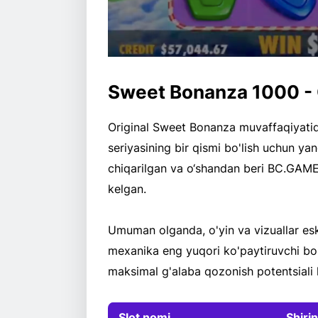
Sweet Bonanza 1000 - 
Original Sweet Bonanza muvaffaqiyatid
seriyasining bir qismi bo'lish uchun yan
chiqarilgan va o‘shandan beri BC.GAME’ni
kelgan.
Umuman olganda, o'yin va vizuallar eski
mexanika eng yuqori ko'paytiruvchi bom
maksimal g'alaba qozonish potentsiali
Slot nomi
Shiri