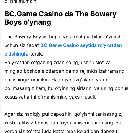
qilishi mumkin.
BC.Game Casino da The Bowery
Boys o'ynang
The Bowery Boysni bepul yoki real pul bilan o'ynash
uchun siz faqat
BC.Game Casino saytida ro'yxatdan
o'tishingiz
kerak.
Roʻyxatdan oʻtganingizdan soʻng, ushbu slot va
minglab boshqa slotlardan demo rejimida bahramand
boʻlishingiz mumkin. Haqiqiy sovg'alarni yutib
bo'lmasangiz ham, bu o'yinning sirlarini va uning bonus
xususiyatlarini o'rganishning yaxshi usuli.
Agar siz haqiqiy pul depozitini qo'yishni tanlasangiz,
xush kelibsiz bonusidan foydalanishni unutmang. Bu
yerda siz to'rtta juda katta mos keladigan depozit