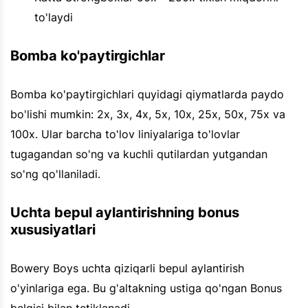
to'laydi
Bomba ko'paytirgichlar
Bomba ko'paytirgichlari quyidagi qiymatlarda paydo
bo'lishi mumkin: 2x, 3x, 4x, 5x, 10x, 25x, 50x, 75x va
100x. Ular barcha to'lov liniyalariga to'lovlar
tugagandan so'ng va kuchli qutilardan yutgandan
so'ng qo'llaniladi.
Uchta bepul aylantirishning bonus
xususiyatlari
Bowery Boys uchta qiziqarli bepul aylantirish
o'yinlariga ega. Bu g'altakning ustiga qo'ngan Bonus