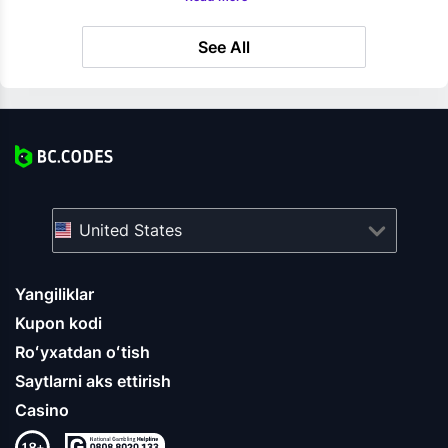
See All
United States
Yangiliklar
Kupon kodi
Roʻyxatdan oʻtish
Saytlarni aks ettirish
Casino