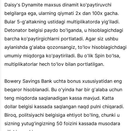
Daisy's Dynamite maxsus dinamit ko'paytiruvchi
belgilarga ega, ularning qiymati 2x dan 100x gacha.
Bular 5-g'altakning ustidagi multiplikatorda yig'iladi.
Detonator belgisi paydo bo'lganda, u hisoblagichdagi
barcha ko'paytirgichlarni portlatadi. Agar siz ushbu
aylanishda g'alaba qozonsangiz, to'lov hisoblagichdagi
umumiy miqdorga ko'paytiriladi. Bu o'lik Spin bo'lsa,
multiplikatorlar hech to'lov bilan portlatilgan.
Bowery Savings Bank uchta bonus xususiyatidan eng
beqaror hisoblanadi. Bu o'yinda har bir g'alaba uchun
teng miqdorda saqlanadigan kassa mavjud. Katta
dollar belgisi kassada saqlangan naqd pulni chiqaradi.
Biroq, politsiyachi belgisiga ehtiyot bo'ling, chunki u
sizning yutug'ingizning 50 foizini kassada musodara