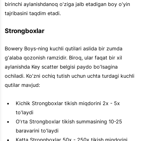
birinchi aylanishdanoq o'ziga jalb etadigan boy o'yin
tajribasini taqdim etadi.
Strongboxlar
Bowery Boys-ning kuchli qutilari aslida bir zumda
g'alaba qozonish ramzidir. Biroq, ular faqat bir xil
aylanishda Key scatter belgisi paydo bo'lsagina
ochiladi. Ko'zni ochiq tutish uchun uchta turdagi kuchli
qutilar mavjud:
Kichik Strongboxlar tikish miqdorini 2x - 5x
to'laydi
O'rta Strongboxlar tikish summasining 10-25
baravarini to'laydi
Katta Strongboxlar 50x - 250x tikish miqdorini