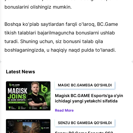
bonuslarini olishingiz mumkin.
Boshqa ko'plab saytlardan farqli o'laroq, BC.Game
tikish talablari bajarilmaguncha bonuslarni ushlab
turadi. Shuning uchun, siz bonusni talab qila
boshlaganingizda, u haqiqiy naqd pulda to'lanadi.
Latest News
MAGIC BC.GAMEGA QO'SHILDI
Magisk BC.GAME Esports’ga o‘yin
ichidagi yangi yetakchi sifatida
qo‘shildi
Read More
SENZU BC GAMEGA QO'SHILDI