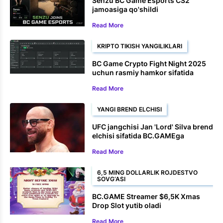
Senzu BC Game Esports CS2
jamoasiga qo'shildi
Read More
KRIPTO TIKISH YANGILIKLARI
BC Game Crypto Fight Night 2025
uchun rasmiy hamkor sifatida
tasdiqlandi
Read More
YANGI BREND ELCHISI
UFC jangchisi Jan 'Lord' Silva brend
elchisi sifatida BC.GAMEga
qo'shildi
Read More
6,5 MING DOLLARLIK ROJDESTVO
SOVG‘ASI
BC.GAME Streamer $6,5K Xmas
Drop Slot yutib oladi
Read More