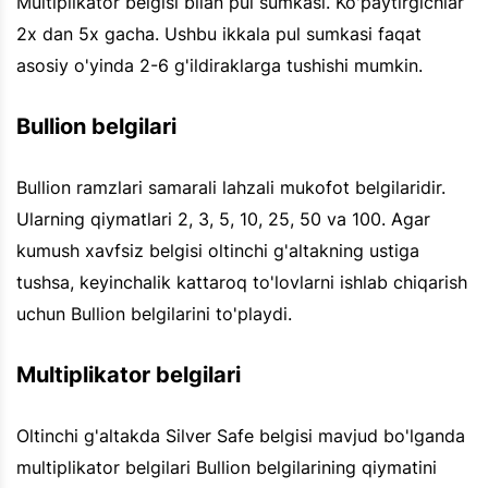
Multiplikator belgisi bilan pul sumkasi. Ko'paytirgichlar
2x dan 5x gacha. Ushbu ikkala pul sumkasi faqat
asosiy o'yinda 2-6 g'ildiraklarga tushishi mumkin.
Bullion belgilari
Bullion ramzlari samarali lahzali mukofot belgilaridir.
Ularning qiymatlari 2, 3, 5, 10, 25, 50 va 100. Agar
kumush xavfsiz belgisi oltinchi g'altakning ustiga
tushsa, keyinchalik kattaroq to'lovlarni ishlab chiqarish
uchun Bullion belgilarini to'playdi.
Multiplikator belgilari
Oltinchi g'altakda Silver Safe belgisi mavjud bo'lganda
multiplikator belgilari Bullion belgilarining qiymatini