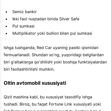
Semiz bankir
Ikki faol nuqtadan birida Silver Safe
Pul sumkasi
Multiplikator yoki bullion bilan pul sumkasi
Ishga tushganda, Red Car uyaning pastki qismidan
fermuarlanadi. Shundan so'ng, yuqoridagi belgilardan
biri g'altaklarga qo'shilishi yoki boshqa funktsiyalardan
biri faollashtirilishi mumkin.
Oltin avtomobil xususiyati
Qizil mashina kabi, bu xususiyat tasodifiy ishga
tushadi. Biroq, bu faqat Fortune Link xususiyati yoki