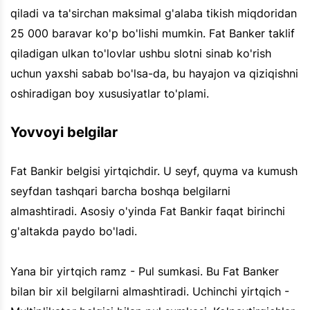
qiladi va ta'sirchan maksimal g'alaba tikish miqdoridan
25 000 baravar ko'p bo'lishi mumkin. Fat Banker taklif
qiladigan ulkan to'lovlar ushbu slotni sinab ko'rish
uchun yaxshi sabab bo'lsa-da, bu hayajon va qiziqishni
oshiradigan boy xususiyatlar to'plami.
Yovvoyi belgilar
Fat Bankir belgisi yirtqichdir. U seyf, quyma va kumush
seyfdan tashqari barcha boshqa belgilarni
almashtiradi. Asosiy o'yinda Fat Bankir faqat birinchi
g'altakda paydo bo'ladi.
Yana bir yirtqich ramz - Pul sumkasi. Bu Fat Banker
bilan bir xil belgilarni almashtiradi. Uchinchi yirtqich -