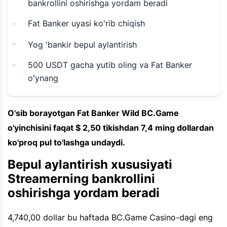
bankrollini oshirishga yordam beradi
Fat Banker uyasi ko'rib chiqish
Yog 'bankir bepul aylantirish
500 USDT gacha yutib oling va Fat Banker
oʻynang
O'sib borayotgan Fat Banker Wild BC.Game
o'yinchisini faqat $ 2,50 tikishdan 7,4 ming dollardan
ko'proq pul to'lashga undaydi.
Bepul aylantirish xususiyati
Streamerning bankrollini
oshirishga yordam beradi
4,740,00 dollar bu haftada BC.Game Casino-dagi eng