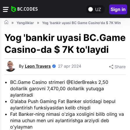
Sign in
UZ
Yangiliklar
Yog 'bankir uyasi BC Game Casino'da $ 7K Win
Yog 'bankir uyasi BC.Game
Casino-da $ 7K to'laydi
By
Leon Travers
27 apr 2024
Share
BC.Game Casino strimeri @ElderBreaks 2,50
dollarlik garovni 7,470,00 dollarlik yutuqga
aylantiradi
G‘alaba Push Gaming Fat Banker slotidagi bepul
aylantirish funksiyasidan kelib chiqdi
Fat Banker-ning nimasi o'ziga xosligini bilib oling va
nima uchun men uni aylantirishga arziydi deb
o'ylayman