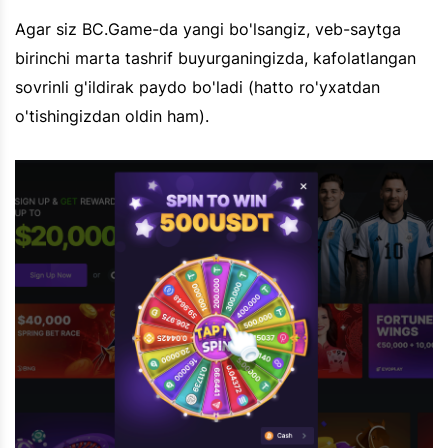
Agar siz BC.Game-da yangi bo'lsangiz, veb-saytga
birinchi marta tashrif buyurganingizda, kafolatlangan
sovrinli g'ildirak paydo bo'ladi (hatto ro'yxatdan
o'tishingizdan oldin ham).