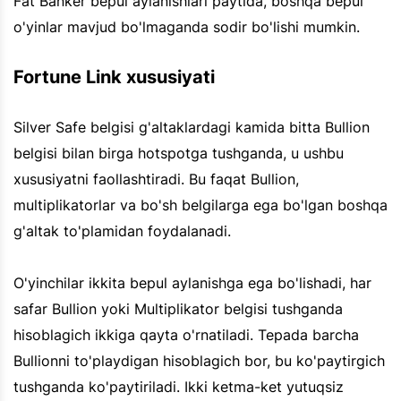
Fat Banker bepul aylanishlari paytida, boshqa bepul
o'yinlar mavjud bo'lmaganda sodir bo'lishi mumkin.
Fortune Link xususiyati
Silver Safe belgisi g'altaklardagi kamida bitta Bullion
belgisi bilan birga hotspotga tushganda, u ushbu
xususiyatni faollashtiradi. Bu faqat Bullion,
multiplikatorlar va bo'sh belgilarga ega bo'lgan boshqa
g'altak to'plamidan foydalanadi.
O'yinchilar ikkita bepul aylanishga ega bo'lishadi, har
safar Bullion yoki Multiplikator belgisi tushganda
hisoblagich ikkiga qayta o'rnatiladi. Tepada barcha
Bullionni to'playdigan hisoblagich bor, bu ko'paytirgich
tushganda ko'paytiriladi. Ikki ketma-ket yutuqsiz