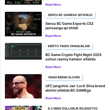
qo‘shildi
Read More
SENZU BC GAMEGA QO'SHILDI
Senzu BC Game Esports CS2
jamoasiga qo'shildi
Read More
KRIPTO TIKISH YANGILIKLARI
BC Game Crypto Fight Night 2025
uchun rasmiy hamkor sifatida
tasdiqlandi
Read More
YANGI BREND ELCHISI
UFC jangchisi Jan 'Lord' Silva brend
elchisi sifatida BC.GAMEga
qo'shildi
Read More
6,5 MING DOLLARLIK ROJDESTVO