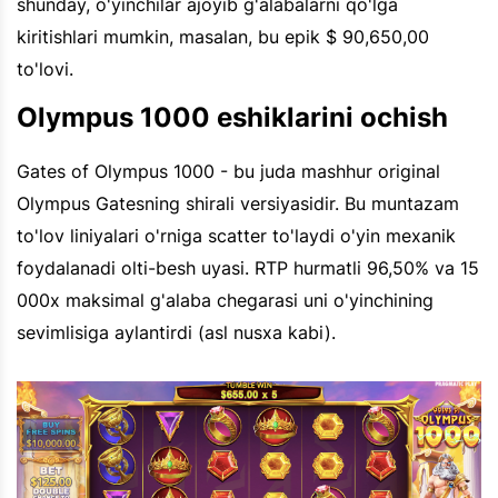
shunday, o'yinchilar ajoyib g'alabalarni qo'lga
kiritishlari mumkin, masalan, bu epik $ 90,650,00
to'lovi.
Olympus 1000 eshiklarini ochish
Gates of Olympus 1000 - bu juda mashhur original
Olympus Gatesning shirali versiyasidir. Bu muntazam
to'lov liniyalari o'rniga scatter to'laydi o'yin mexanik
foydalanadi olti-besh uyasi. RTP hurmatli 96,50% va 15
000x maksimal g'alaba chegarasi uni o'yinchining
sevimlisiga aylantirdi (asl nusxa kabi).