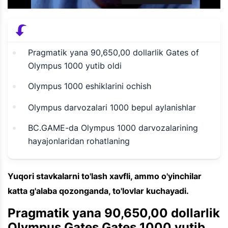
Pragmatik yana 90,650,00 dollarlik Gates of
Olympus 1000 yutib oldi
Olympus 1000 eshiklarini ochish
Olympus darvozalari 1000 bepul aylanishlar
BC.GAME-da Olympus 1000 darvozalarining
hayajonlaridan rohatlaning
Yuqori stavkalarni to'lash xavfli, ammo o'yinchilar
katta g'alaba qozonganda, to'lovlar kuchayadi.
Pragmatik yana 90,650,00 dollarlik
Olympus Gates Gates 1000 yutib