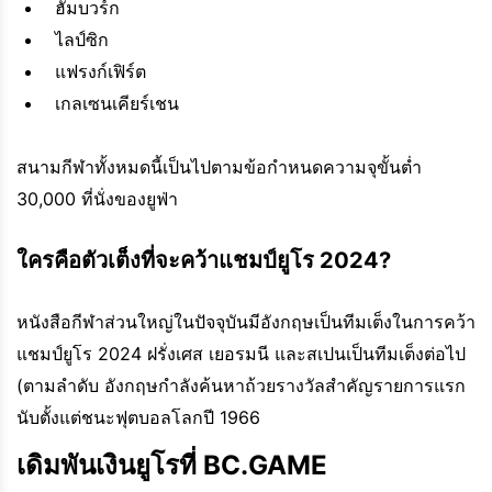
ฮัมบวร์ก
ไลป์ซิก
แฟรงก์เฟิร์ต
เกลเซนเคียร์เชน
สนามกีฬาทั้งหมดนี้เป็นไปตามข้อกำหนดความจุขั้นต่ำ
30,000 ที่นั่งของยูฟ่า
ใครคือตัวเต็งที่จะคว้าแชมป์ยูโร 2024?
หนังสือกีฬาส่วนใหญ่ในปัจจุบันมีอังกฤษเป็นทีมเต็งในการคว้า
แชมป์ยูโร 2024 ฝรั่งเศส เยอรมนี และสเปนเป็นทีมเต็งต่อไป
(ตามลำดับ อังกฤษกำลังค้นหาถ้วยรางวัลสำคัญรายการแรก
นับตั้งแต่ชนะฟุตบอลโลกปี 1966
เดิมพันเงินยูโรที่ BC.GAME