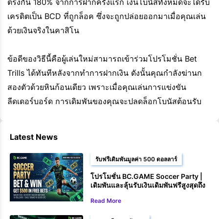
ตรงกัน 180% จากการฝากครั้งแรก เงินโบนัสทั้งหมดจะได้รับ
เครดิตเป็น BCD ที่ถูกล็อค ซึ่งจะถูกปล่อยออกมาเมื่อคุณเล่น
ด้วยเงินจริงในคาสิโน
ข้อดีของวิธีนี้คือผู้เล่นใหม่สามารถเข้าร่วมโปรโมชั่น Bet
Trills ได้ทันทีหลังจากทำการฝากเงิน ดังนั้นคุณกำลังฆ่านก
สองตัวด้วยหินก้อนเดียว เพราะเมื่อคุณเล่นการแข่งขัน
ลีดเดอร์บอร์ด การเดิมพันของคุณจะปลดล็อกโบนัสต้อนรับ
Latest News
รับฟรีเดิมพันมูลค่า 500 ดอลลาร์
โปรโมชั่น BC.GAME Soccer Party |
เดิมพันและลุ้นรับเงินเดิมพันฟรีสูงสุดถึง
$500
Read More