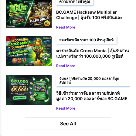
ความท้าทายตัวคูณ
BC.GAME Hacksaw Multiplier
Challenge | ลุ้นรับ 100 ฟรีสปินและ
รางวัลเงินสด
Read More
จระเข้มาเนีย ราคา 100 ล้านรูเปียห์
ตารางอันดับ Croco Mania | ลุ้นรับส่วน
แบ่งรางวัลกว่า 100,000,000 รูเปียห์
Read More
จับฉลากชิงรางวัล 20,000 ดอลลาร์ทุก
สัปดาห์
วิธีเข้าร่วมการจับฉลากรายสัปดาห์
มูลค่า 20,000 ดอลลาร์ของ BC.GAME
Read More
See All