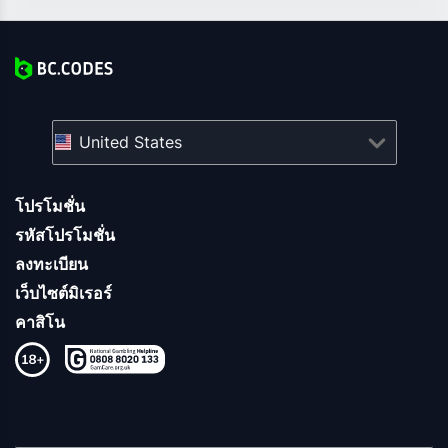
United States
โปรโมชั่น
รหัสโปรโมชั่น
ลงทะเบียน
เว็บไซต์มิเรอร์
คาสิโน