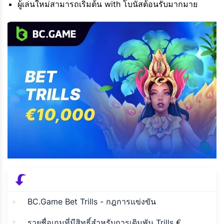
ผู้เล่นใหม่สามารถเริ่มต้น with โบนัสต้อนรับมากมาย
BC.Game Bet Trills - กฎการแข่งขัน
รายชื่อเกมที่มีสิทธิ์สำหรับการเดิมพัน Trills €