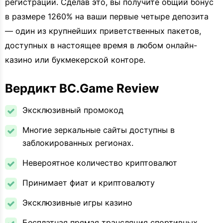
регистрации. Сделав это, вы получите общий бонус
в размере 1260% на ваши первые четыре депозита
— один из крупнейших приветственных пакетов,
доступных в настоящее время в любом онлайн-
казино или букмекерской конторе.
Вердикт BC.Game Review 
Эксклюзивный промокод
Многие зеркальные сайты доступны в
заблокированных регионах.
Невероятное количество криптовалют
Принимает фиат и криптовалюту
Эксклюзивные игры казино
Бесплатная прямая трансляция спортивных