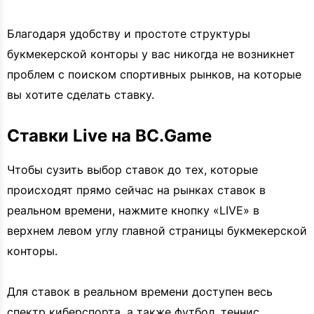
Благодаря удобству и простоте структуры
букмекерской конторы у вас никогда не возникнет
проблем с поиском спортивных рынков, на которые
вы хотите сделать ставку.
Ставки Live на BC.Game
Чтобы сузить выбор ставок до тех, которые
происходят прямо сейчас на рынках ставок в
реальном времени, нажмите кнопку «LIVE» в
верхнем левом углу главной страницы букмекерской
конторы.
Для ставок в реальном времени доступен весь
спектр киберспорта, а также футбол, теннис,