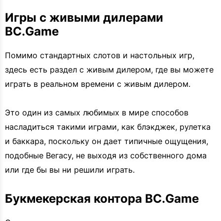
Игры с живыми дилерами
BC.Game
Помимо стандартных слотов и настольных игр,
здесь есть раздел с живым дилером, где вы можете
играть в реальном времени с живым дилером.
Это один из самых любимых в мире способов
насладиться такими играми, как блэкджек, рулетка
и баккара, поскольку он дает типичные ощущения,
подобные Вегасу, не выходя из собственного дома
или где бы вы ни решили играть.
Букмекерская контора BC.Game