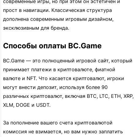
современные игры, но при этом он эстетичен и
прост в навигации. Классическая структура
дополнена современным игровым дизайном,
эксклюзивным для бренда.
Способы оплаты BC.Game
BC.Game — это полноценный игровой сайт, который
принимает платежи в криптовалюте, фиатной
валюте и NFT. Что касается криптовалют, игроки
могут внести депозит, используя более 90
различных криптовалют, включая BTC, LTC, ETH, XRP,
XLM, DOGE и USDT.
За пополнение вашего счета криптовалютой
комиссия не взимается, но вам нужно заплатить