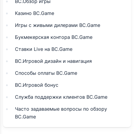
BC.Обзор игры
Казино BC.Game
Игры с живыми дилерами BC.Game
Букмекерская контора BC.Game
Ставки Live на BC.Game
BC.Игровой дизайн и навигация
Способы оплаты BC.Game
BC.Игровой бонус
Служба поддержки клиентов BC.Game
Часто задаваемые вопросы по обзору
BC.Game