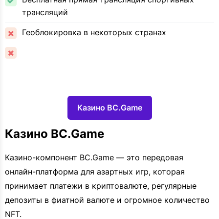
трансляций
Геоблокировка в некоторых странах
Казино BC.Game
Казино BC.Game
Казино-компонент BC.Game — это передовая
онлайн-платформа для азартных игр, которая
принимает платежи в криптовалюте, регулярные
депозиты в фиатной валюте и огромное количество
NFT.