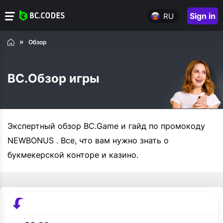
Sign in
RU
Обзор
BC.Обзор игры
Экспертный обзор BC.Game и гайд по промокоду
NEWBONUS . Все, что вам нужно знать о
букмекерской конторе и казино.