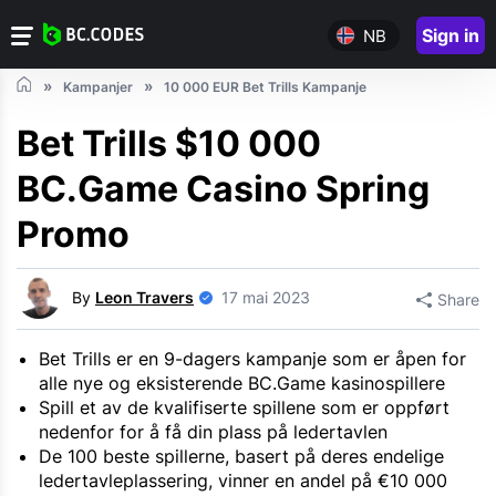
Sign in
NB
Kampanjer
10 000 EUR Bet Trills Kampanje
Bet Trills $10 000
BC.Game Casino Spring
Promo
By
Leon Travers
17 mai 2023
Share
Bet Trills er en 9-dagers kampanje som er åpen for
alle nye og eksisterende BC.Game kasinospillere
Spill et av de kvalifiserte spillene som er oppført
nedenfor for å få din plass på ledertavlen
De 100 beste spillerne, basert på deres endelige
ledertavleplassering, vinner en andel på €10 000