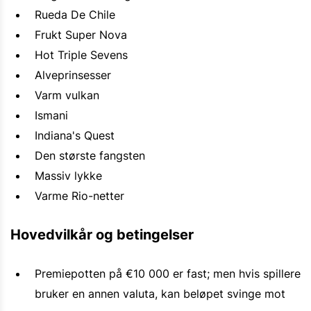
Rueda De Chile
Frukt Super Nova
Hot Triple Sevens
Alveprinsesser
Varm vulkan
Ismani
Indiana's Quest
Den største fangsten
Massiv lykke
Varme Rio-netter
Hovedvilkår og betingelser
Premiepotten på €10 000 er fast; men hvis spillere
bruker en annen valuta, kan beløpet svinge mot