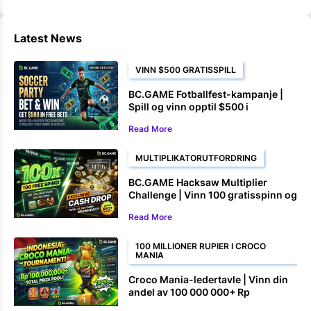
Latest News
VINN $500 GRATISSPILL
BC.GAME Fotballfest-kampanje |
Spill og vinn opptil $500 i
gratisspill
Read More
MULTIPLIKATORUTFORDRING
BC.GAME Hacksaw Multiplier
Challenge | Vinn 100 gratisspinn og
pengepremier
Read More
100 MILLIONER RUPIER I CROCO
MANIA
Croco Mania-ledertavle | Vinn din
andel av 100 000 000+ Rp