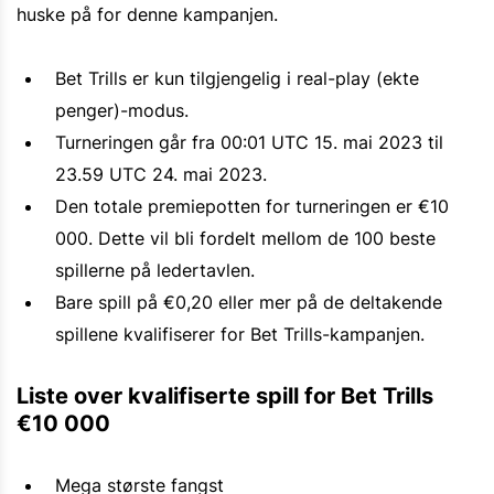
huske på for denne kampanjen.
Bet Trills er kun tilgjengelig i real-play (ekte
penger)-modus.
Turneringen går fra 00:01 UTC 15. mai 2023 til
23.59 UTC 24. mai 2023.
Den totale premiepotten for turneringen er €10
000. Dette vil bli fordelt mellom de 100 beste
spillerne på ledertavlen.
Bare spill på €0,20 eller mer på de deltakende
spillene kvalifiserer for Bet Trills-kampanjen.
Liste over kvalifiserte spill for Bet Trills
€10 000
Mega største fangst