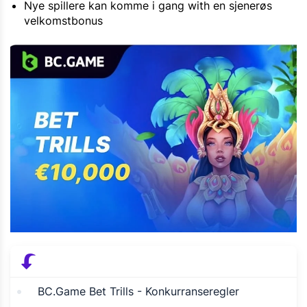
Nye spillere kan komme i gang with en sjenerøs
velkomstbonus
BC.Game Bet Trills - Konkurranseregler