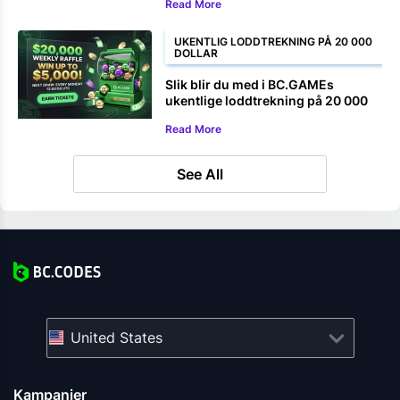
Read More
UKENTLIG LODDTREKNING PÅ 20 000
DOLLAR
Slik blir du med i BC.GAMEs
ukentlige loddtrekning på 20 000
dollar
Read More
See All
United States
Kampanjer