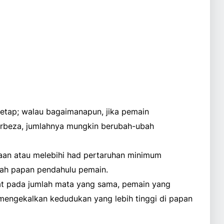
etap; walau bagaimanapun, jika pemain
beza, jumlahnya mungkin berubah-ubah
aan atau melebihi had pertaruhan minimum
h papan pendahulu pemain.
ikat pada jumlah mata yang sama, pemain yang
mengekalkan kedudukan yang lebih tinggi di papan