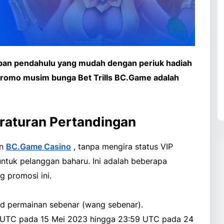
apan pendahulu yang mudah dengan periuk hadiah
, promo musim bunga Bet Trills BC.Game adalah
eraturan Pertandingan
in
BC.Game Casino
, tanpa mengira status VIP
tuk pelanggan baharu. Ini adalah beberapa
g promosi ini.
mod permainan sebenar (wang sebenar).
1 UTC pada 15 Mei 2023 hingga 23:59 UTC pada 24