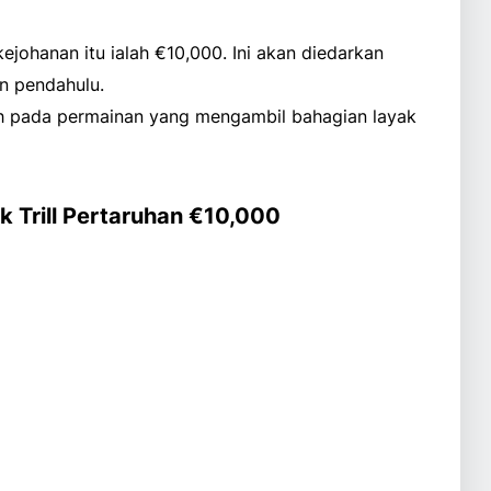
ejohanan itu ialah €10,000. Ini akan diedarkan
an pendahulu.
ih pada permainan yang mengambil bahagian layak
k Trill Pertaruhan €10,000