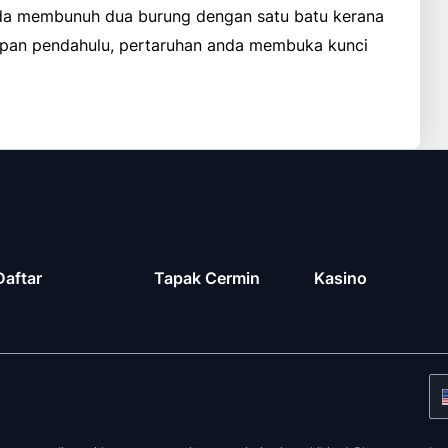
nda membunuh dua burung dengan satu batu kerana
pan pendahulu, pertaruhan anda membuka kunci
Daftar
Tapak Cermin
Kasino