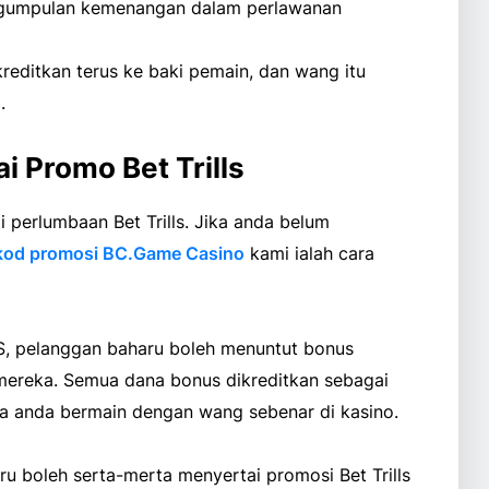
engumpulan kemenangan dalam perlawanan
kreditkan terus ke baki pemain, dan wang itu
.
i Promo Bet Trills
 perlumbaan Bet Trills. Jika anda belum
kod promosi BC.Game Casino
kami ialah cara
pelanggan baharu boleh menuntut bonus
ereka. Semua dana bonus dikreditkan sebagai
a anda bermain dengan wang sebenar di kasino.
ru boleh serta-merta menyertai promosi Bet Trills