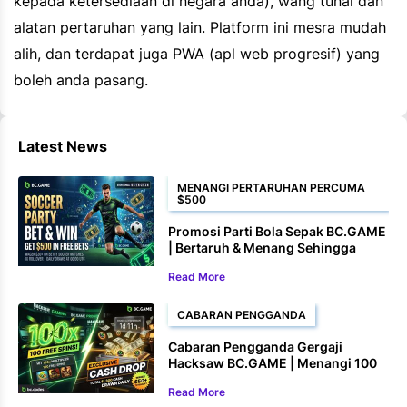
kepada ketersediaan di negara anda), wang tunai dan
alatan pertaruhan yang lain. Platform ini mesra mudah
alih, dan terdapat juga PWA (apl web progresif) yang
boleh anda pasang.
Latest News
MENANGI PERTARUHAN PERCUMA
$500
Promosi Parti Bola Sepak BC.GAME
| Bertaruh & Menang Sehingga
$500 dalam Pertaruhan Percuma
Read More
CABARAN PENGGANDA
Cabaran Pengganda Gergaji
Hacksaw BC.GAME | Menangi 100
Putaran Percuma & Hadiah Tunai
Read More