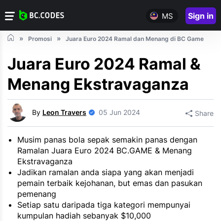
Sign in
MS
Promosi
Juara Euro 2024 Ramal dan Menang di BC Game
Juara Euro 2024 Ramal &
Menang Ekstravaganza
By
Leon Travers
05 Jun 2024
Share
Musim panas bola sepak semakin panas dengan
Ramalan Juara Euro 2024 BC.GAME & Menang
Ekstravaganza
Jadikan ramalan anda siapa yang akan menjadi
pemain terbaik kejohanan, but emas dan pasukan
pemenang
Setiap satu daripada tiga kategori mempunyai
kumpulan hadiah sebanyak $10,000