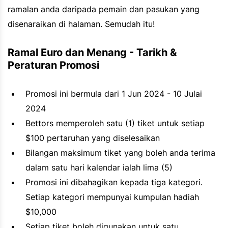
ramalan anda daripada pemain dan pasukan yang
disenaraikan di halaman. Semudah itu!
Ramal Euro dan Menang - Tarikh &
Peraturan Promosi
Promosi ini bermula dari 1 Jun 2024 - 10 Julai
2024
Bettors memperoleh satu (1) tiket untuk setiap
$100 pertaruhan yang diselesaikan
Bilangan maksimum tiket yang boleh anda terima
dalam satu hari kalendar ialah lima (5)
Promosi ini dibahagikan kepada tiga kategori.
Setiap kategori mempunyai kumpulan hadiah
$10,000
Setiap tiket boleh digunakan untuk satu