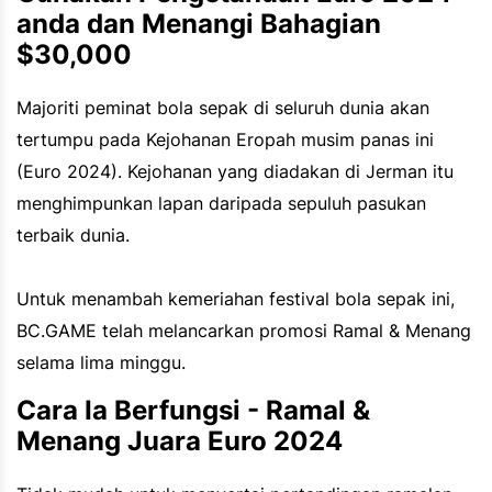
anda dan Menangi Bahagian
$30,000
Majoriti peminat bola sepak di seluruh dunia akan
tertumpu pada Kejohanan Eropah musim panas ini
(Euro 2024). Kejohanan yang diadakan di Jerman itu
menghimpunkan lapan daripada sepuluh pasukan
terbaik dunia.
Untuk menambah kemeriahan festival bola sepak ini,
BC.GAME telah melancarkan promosi Ramal & Menang
selama lima minggu.
Cara Ia Berfungsi - Ramal &
Menang Juara Euro 2024