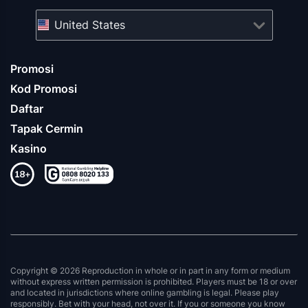
United States
Promosi
Kod Promosi
Daftar
Tapak Cermin
Kasino
Copyright © 2026 Reproduction in whole or in part in any form or medium
without express written permission is prohibited. Players must be 18 or over
and located in jurisdictions where online gambling is legal. Please play
responsibly. Bet with your head, not over it. If you or someone you know