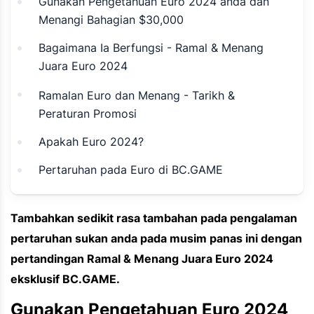
Gunakan Pengetahuan Euro 2024 anda dan
Menangi Bahagian $30,000
Bagaimana Ia Berfungsi - Ramal & Menang
Juara Euro 2024
Ramalan Euro dan Menang - Tarikh &
Peraturan Promosi
Apakah Euro 2024?
Pertaruhan pada Euro di BC.GAME
Tambahkan sedikit rasa tambahan pada pengalaman
pertaruhan sukan anda pada musim panas ini dengan
pertandingan Ramal & Menang Juara Euro 2024
eksklusif BC.GAME.
Gunakan Pengetahuan Euro 2024