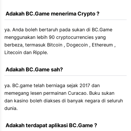
 Adakah BC.Game menerima Crypto ?
ya. Anda boleh bertaruh pada sukan di BC.Game
menggunakan lebih 90 cryptocurrencies yang
berbeza, termasuk Bitcoin , Dogecoin , Ethereum ,
Litecoin dan Ripple.
 Adakah BC.Game sah?
ya. BC.game telah berniaga sejak 2017 dan
memegang lesen permainan Curacao. Buku sukan
dan kasino boleh diakses di banyak negara di seluruh
dunia.
 Adakah terdapat aplikasi BC.Game ?