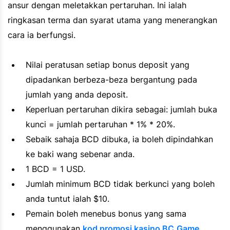
ansur dengan meletakkan pertaruhan. Ini ialah
ringkasan terma dan syarat utama yang menerangkan
cara ia berfungsi.
Nilai peratusan setiap bonus deposit yang
dipadankan berbeza-beza bergantung pada
jumlah yang anda deposit.
Keperluan pertaruhan dikira sebagai: jumlah buka
kunci = jumlah pertaruhan * 1% * 20%.
Sebaik sahaja BCD dibuka, ia boleh dipindahkan
ke baki wang sebenar anda.
1 BCD = 1 USD.
Jumlah minimum BCD tidak berkunci yang boleh
anda tuntut ialah $10.
Pemain boleh menebus bonus yang sama
menggunakan
kod promosi kasino BC.Game
.