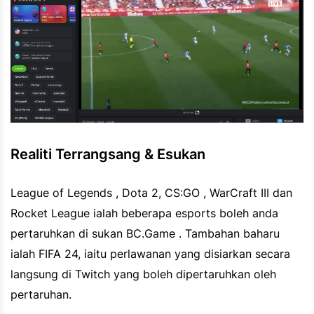
Realiti Terrangsang & Esukan
League of Legends , Dota 2, CS:GO , WarCraft III dan
Rocket League ialah beberapa esports boleh anda
pertaruhkan di sukan BC.Game . Tambahan baharu
ialah FIFA 24, iaitu perlawanan yang disiarkan secara
langsung di Twitch yang boleh dipertaruhkan oleh
pertaruhan.