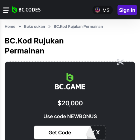
Sign in
MS
Home
Buku sukan
BC.Kod Rujukan Permainan
BC.Kod Rujukan
Permainan
$20,000
Use code NEWBONUS
XXXXX
Get Code