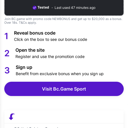
Tested
Last used 47 minutes ago
Join BC.game with promo code NEWBONUS and get up to $20,000 as a bonus.
Over 18s.
T&Cs
apply.
Reveal bonus code
1
Click on the box to see our bonus code
Open the site
2
Register and use the promotion code
Sign up
3
Benefit from exclusive bonus when you sign up
Visit Bc.Game Sport