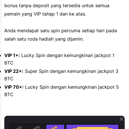
bonus tanpa deposit yang tersedia untuk semua
pemain yang VIP tahap 1 dan ke atas.
Anda mendapat satu spin percuma setiap hari pada
salah satu roda hadiah yang dijamin.
VIP 1+:
Lucky Spin dengan kemungkinan jackpot 1
BTC
VIP 22+:
Super Spin dengan kemungkinan jackpot 3
BTC
VIP 70+:
Lucky Spin dengan kemungkinan jackpot 5
BTC