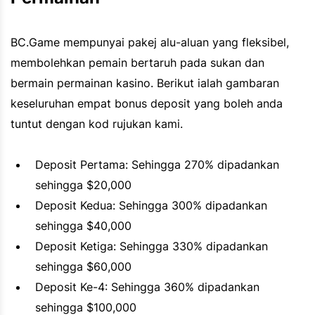
BC.Game mempunyai pakej alu-aluan yang fleksibel,
membolehkan pemain bertaruh pada sukan dan
bermain permainan kasino. Berikut ialah gambaran
keseluruhan empat bonus deposit yang boleh anda
tuntut dengan kod rujukan kami.
Deposit Pertama: Sehingga 270% dipadankan
sehingga $20,000
Deposit Kedua: Sehingga 300% dipadankan
sehingga $40,000
Deposit Ketiga: Sehingga 330% dipadankan
sehingga $60,000
Deposit Ke-4: Sehingga 360% dipadankan
sehingga $100,000