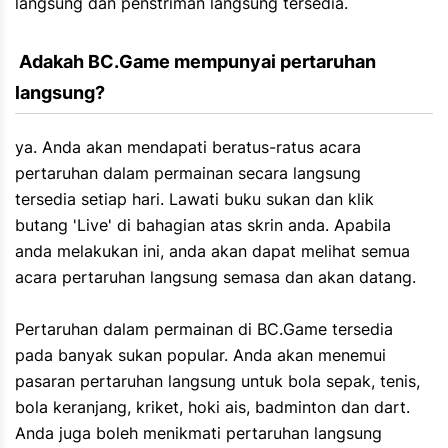
langsung dan penstriman langsung tersedia.
 Adakah BC.Game mempunyai pertaruhan 
langsung?
ya. Anda akan mendapati beratus-ratus acara
pertaruhan dalam permainan secara langsung
tersedia setiap hari. Lawati buku sukan dan klik
butang 'Live' di bahagian atas skrin anda. Apabila
anda melakukan ini, anda akan dapat melihat semua
acara pertaruhan langsung semasa dan akan datang.
Pertaruhan dalam permainan di BC.Game tersedia
pada banyak sukan popular. Anda akan menemui
pasaran pertaruhan langsung untuk bola sepak, tenis,
bola keranjang, kriket, hoki ais, badminton dan dart.
Anda juga boleh menikmati pertaruhan langsung