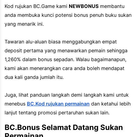
Kod rujukan BC.Game kami
NEWBONUS
membantu
anda membuka kunci potensi bonus penuh buku sukan
yang menarik ini.
Tawaran alu-aluan biasa menggabungkan empat
deposit pertama yang menawarkan pemain sehingga
1,260% dalam bonus sepadan. Walau bagaimanapun,
kami akan menerangkan cara anda boleh mendapat
dua kali ganda jumlah itu.
Juga, lihat panduan langkah demi langkah kami untuk
menebus
BC.Kod rujukan permainan
dan ketahui lebih
lanjut tentang promosi pertaruhan sukan lain.
BC.Bonus Selamat Datang Sukan
Permainan