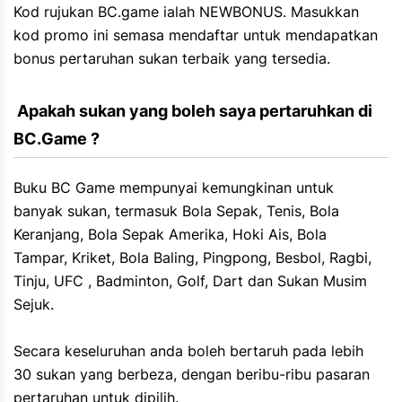
Kod rujukan BC.game ialah NEWBONUS. Masukkan
kod promo ini semasa mendaftar untuk mendapatkan
bonus pertaruhan sukan terbaik yang tersedia.
 Apakah sukan yang boleh saya pertaruhkan di 
BC.Game ?
Buku BC Game mempunyai kemungkinan untuk
banyak sukan, termasuk Bola Sepak, Tenis, Bola
Keranjang, Bola Sepak Amerika, Hoki Ais, Bola
Tampar, Kriket, Bola Baling, Pingpong, Besbol, Ragbi,
Tinju, UFC , Badminton, Golf, Dart dan Sukan Musim
Sejuk.
Secara keseluruhan anda boleh bertaruh pada lebih
30 sukan yang berbeza, dengan beribu-ribu pasaran
pertaruhan untuk dipilih.