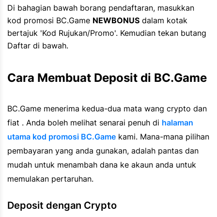
Di bahagian bawah borang pendaftaran, masukkan
kod promosi BC.Game
NEWBONUS
dalam kotak
bertajuk 'Kod Rujukan/Promo'. Kemudian tekan butang
Daftar di bawah.
Cara Membuat Deposit di BC.Game
BC.Game menerima kedua-dua mata wang crypto dan
fiat . Anda boleh melihat senarai penuh di
halaman
utama kod promosi BC.Game
kami. Mana-mana pilihan
pembayaran yang anda gunakan, adalah pantas dan
mudah untuk menambah dana ke akaun anda untuk
memulakan pertaruhan.
Deposit dengan Crypto