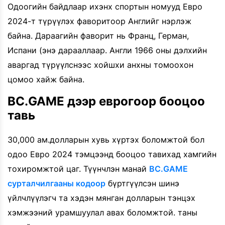
Одоогийн байдлаар ихэнх спортын номууд Евро
2024-т түрүүлэх фаворитоор Английг нэрлэж
байна. Дараагийн фаворит нь Франц, Герман,
Испани (энэ дарааллаар. Англи 1966 оны дэлхийн
аваргад түрүүлснээс хойшхи анхны томоохон
цомоо хайж байна.
BC.GAME дээр еврогоор бооцоо
тавь
30,000 ам.долларын хувь хүртэх боломжтой бол
одоо Евро 2024 тэмцээнд бооцоо тавихад хамгийн
тохиромжтой цаг. Түүнчлэн манай
BC.GAME
сурталчилгааны кодоор
бүртгүүлсэн шинэ
үйлчлүүлэгч та хэдэн мянган долларын тэнцэх
хэмжээний урамшуулал авах боломжтой. таны