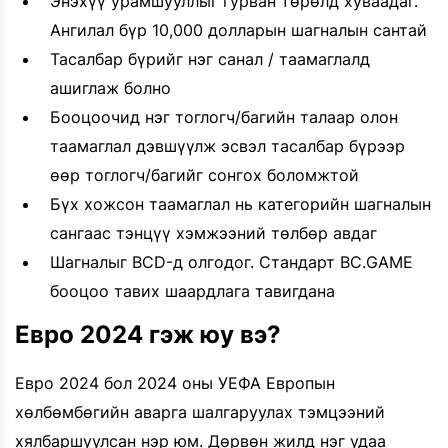
Энэхүү урамшууллыг гурван төрөлд хуваадаг.
Ангилал бүр 10,000 долларын шагналын сантай
Тасалбар бүрийг нэг санал / таамаглалд
ашиглаж болно
Бооцоочид нэг тоглогч/багийн талаар олон
таамаглал дэвшүүлж эсвэл тасалбар бүрээр
өөр тоглогч/багийг сонгох боломжтой
Бүх хожсон таамаглал нь категорийн шагналын
сангаас тэнцүү хэмжээний төлбөр авдаг
Шагналыг BCD-д олгодог. Стандарт BC.GAME
бооцоо тавих шаардлага тавигдана
Евро 2024 гэж юу вэ?
Евро 2024 бол 2024 оны УЕФА Европын
хөлбөмбөгийн аварга шалгаруулах тэмцээний
хялбаршуулсан нэр юм. Дөрвөн жилд нэг удаа