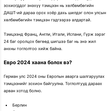
зохиогддог энэхүү тэмцээн нь хөлбөмбөгийн
ДАШТ-ий дараа орох хоёр дахь шилдэг олон улсын
хөлбөмбөгийн тэмцээн гэдгээрээ алдартай.
Тэмцээнд Франц, Англи, Итали, Испани, Гүрж зэрэг
24 баг оролцох бөгөөд шигшээ баг нь энэ жил
анхны тоглолтоо хийж байна.
Евро 2024 хаана болох вэ?
Герман улс 2024 оны Европын аварга шалгаруулах
тэмцээнийг зохион байгуулна. Тоглолтууд дараах
арван хотод болно.
Берлин