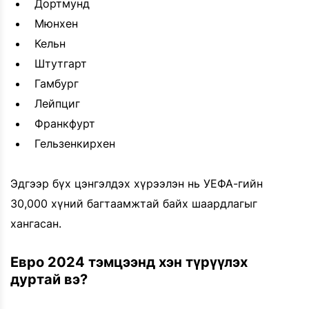
Дортмунд
Мюнхен
Кельн
Штутгарт
Гамбург
Лейпциг
Франкфурт
Гельзенкирхен
Эдгээр бүх цэнгэлдэх хүрээлэн нь УЕФА-гийн
30,000 хүний багтаамжтай байх шаардлагыг
хангасан.
Евро 2024 тэмцээнд хэн түрүүлэх
дуртай вэ?