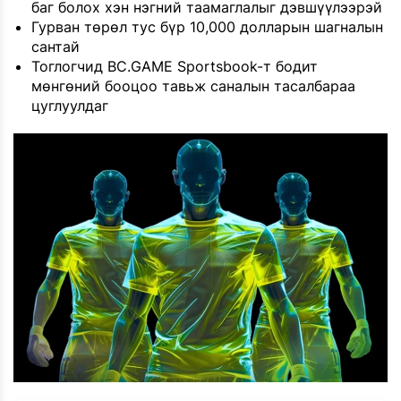
баг болох хэн нэгний таамаглалыг дэвшүүлээрэй
Гурван төрөл тус бүр 10,000 долларын шагналын
сантай
Тоглогчид BC.GAME Sportsbook-т бодит
мөнгөний бооцоо тавьж саналын тасалбараа
цуглуулдаг