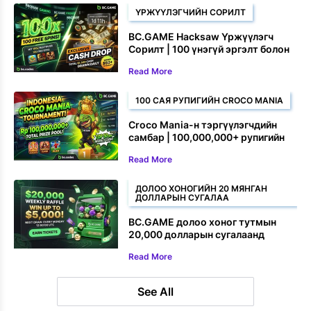
ҮРЖҮҮЛЭГЧИЙН СОРИЛТ
BC.GAME Hacksaw Үржүүлэгч
Сорилт | 100 үнэгүй эргэлт болон
бэлэн мөнгөний шагнал хожоорой
Read More
100 САЯ РУПИГИЙН CROCO MANIA
Croco Mania-н тэргүүлэгчдийн
самбар | 100,000,000+ рупигийн
хувьцаагаа хожоорой
Read More
ДОЛОО ХОНОГИЙН 20 МЯНГАН
ДОЛЛАРЫН СУГАЛАА
BC.GAME долоо хоног тутмын
20,000 долларын сугалаанд
хэрхэн нэгдэх вэ
Read More
See All