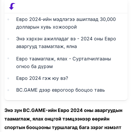
Евро 2024-ийн мэдлэгээ ашиглаад 30,000
долларын хувь хожоорой
Энэ хэрхэн ажилладаг вэ - 2024 оны Евро
аваргууд таамаглаж, ялна
Евро таамаглаж, ялах - Сурталчилгааны
огноо ба дүрэм
Евро 2024 гэж юу вэ?
BC.GAME дээр еврогоор бооцоо тавь
Энэ зун BC.GAME-ийн Евро 2024 оны аваргуудын
таамаглаж, ялах онцгой тэмцээнээр өөрийн
спортын бооцооны туршлагад бага зэрэг нэмэлт