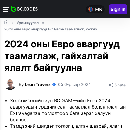
Sign in
MN
Урамшуулал
2024 оны Евро аваргууд BC Game таамаглаж, хожно
2024 оны Евро аваргууд
таамаглаж, гайхалтай
ялалт байгуулна
By
Leon Travers
05 6-р сар 2024
Share
Хөлбөмбөгийн зун BC.GAME-ийн Euro 2024
аваргуудын урьдчилсан таамаглал болон ялалтын
Extravaganza тоглолтоор бага зэрэг халуун
боллоо.
Тэмцээний шилдэг тоглогч, алтан шаахай, ялагч