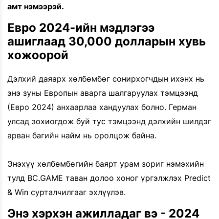
амт нэмээрэй.
Евро 2024-ийн мэдлэгээ
ашиглаад 30,000 долларын хувь
хожоорой
Дэлхий даяарх хөлбөмбөг сонирхогчдын ихэнх нь
энэ зуны Европын аварга шалгаруулах тэмцээнд
(Евро 2024) анхаарлаа хандуулах болно. Герман
улсад зохиогдож буй тус тэмцээнд дэлхийн шилдэг
арван багийн найм нь оролцож байна.
Энэхүү хөлбөмбөгийн баярт урам зориг нэмэхийн
тулд BC.GAME таван долоо хоног үргэлжлэх Predict
& Win сурталчилгааг эхлүүлэв.
Энэ хэрхэн ажилладаг вэ - 2024