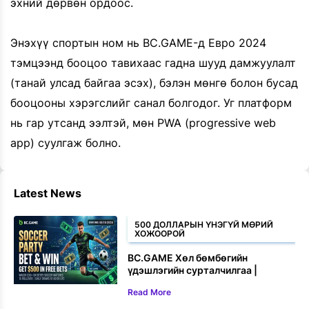
эхний дөрвөн ордоос.
Энэхүү спортын ном нь BC.GAME-д Евро 2024
тэмцээнд бооцоо тавихаас гадна шууд дамжуулалт
(танай улсад байгаа эсэх), бэлэн мөнгө болон бусад
бооцооны хэрэгслийг санал болгодог. Уг платформ
нь гар утсанд ээлтэй, мөн PWA (progressive web
app) суулгаж болно.
Latest News
500 ДОЛЛАРЫН ҮНЭГҮЙ МӨРИЙ
ХОЖООРОЙ
BC.GAME Хөл бөмбөгийн
үдэшлэгийн сурталчилгаа |
Бооцоо тавьж, 500 доллар хүртэл
Read More
үнэгүй бооцоо хожоорой