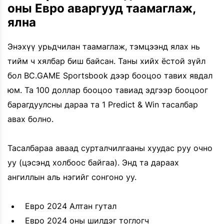
оны Евро аваргууд таамаглаж,
ялна
Энэхүү урьдчилан таамаглаж, тэмцээнд ялах нь
тийм ч хялбар биш байсан. Таны хийх ёстой зүйл
бол BC.GAME Sportsbook дээр бооцоо тавих явдал
юм. Та 100 доллар бооцоо тавиад эдгээр бооцоог
барагдуулсны дараа та 1 Predict & Win тасалбар
авах болно.
Тасалбараа аваад сурталчилгааны хуудас руу очно
уу (цэсэнд холбоос байгаа). Энд та дараах
ангиллын аль нэгийг сонгоно уу.
Евро 2024 Алтан гутал
Евро 2024 оны шилдэг тоглогч