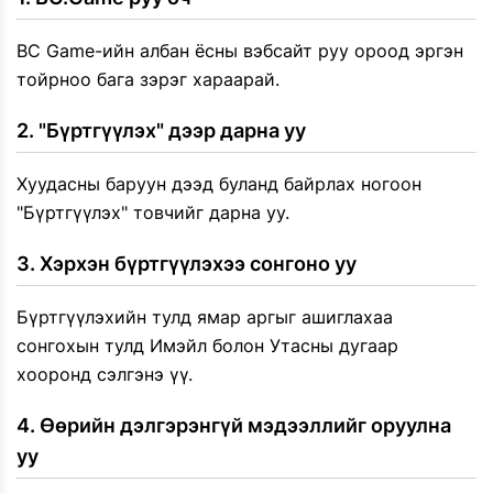
BC Game-ийн албан ёсны вэбсайт руу ороод эргэн
тойрноо бага зэрэг хараарай.
"Бүртгүүлэх" дээр дарна уу
Хуудасны баруун дээд буланд байрлах ногоон
"Бүртгүүлэх" товчийг дарна уу.
Хэрхэн бүртгүүлэхээ сонгоно уу
Бүртгүүлэхийн тулд ямар аргыг ашиглахаа
сонгохын тулд Имэйл болон Утасны дугаар
хооронд сэлгэнэ үү.
Өөрийн дэлгэрэнгүй мэдээллийг оруулна
уу