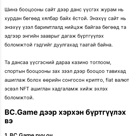
Шинэ бооцооны сайт дээр данс үүсгэх журам нь
хурдан бөгөөд хялбар байх ёстой. Энэхүү сайт нь
энэхүү үзэл баримтлалд нийцэж байгаа бөгөөд та
эдгээр энгийн зааврыг дагаж бүртгүүлэх
боломжтой гэдгийг дуулгахад таатай байна.
Та дансаа үүсгэсний дараа казино тоглоом,
спортын бооцооны зах зээл дээр бооцоо тавихад
ашиглаж болох өөрийн сонгосон крипто, fiat валют
эсвэл NFT ашиглан хадгаламж хийж эхлэх
боломжтой.
BC.Game дээр хэрхэн бүртгүүлэх
вэ
BC.Game руу оч