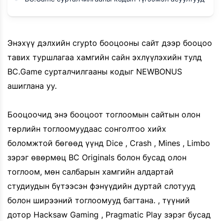
Энэхүү дэлхийн crypto бооцооны сайт дээр бооцоо
тавих туршлагаа хамгийн сайн эхлүүлэхийн тулд
BC.Game сурталчилгааны кодыг NEWBONUS
ашиглана уу.
Бооцоочид энэ бооцоот тоглоомын сайтын олон
төрлийн тоглоомуудаас сонголтоо хийх
боломжтой бөгөөд үүнд Dice , Crash , Mines , Limbo
зэрэг өвөрмөц BC Originals болон бусад олон
тоглоом, мөн салбарын хамгийн алдартай
студиудын бүтээсэн фэнүүдийн дуртай слотууд
болон ширээний тоглоомууд багтана. , түүний
дотор Hacksaw Gaming , Pragmatic Play зэрэг бусад