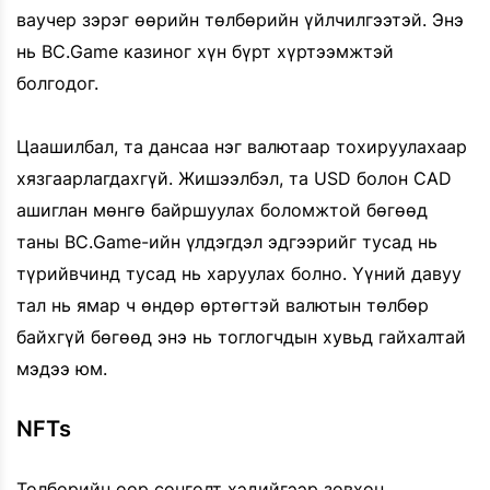
ваучер зэрэг өөрийн төлбөрийн үйлчилгээтэй. Энэ
нь BC.Game казиног хүн бүрт хүртээмжтэй
болгодог.
Цаашилбал, та дансаа нэг валютаар тохируулахаар
хязгаарлагдахгүй. Жишээлбэл, та USD болон CAD
ашиглан мөнгө байршуулах боломжтой бөгөөд
таны BC.Game-ийн үлдэгдэл эдгээрийг тусад нь
түрийвчинд тусад нь харуулах болно. Үүний давуу
тал нь ямар ч өндөр өртөгтэй валютын төлбөр
байхгүй бөгөөд энэ нь тоглогчдын хувьд гайхалтай
мэдээ юм.
NFTs
Төлбөрийн өөр сонголт хэдийгээр зөвхөн