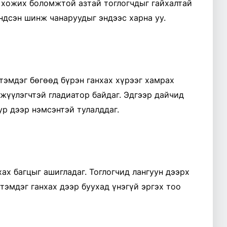
н хожих боломжтой азтай тоглогчдыг гайхалтай
ндсэн шинж чанаруудыг эндээс харна уу.
 тэмдэг бөгөөд бүрэн ганхах хүрээг хамрах
жүүлэгчтэй гладиатор байдаг. Эдгээр дайчид
ур дээр нэмсэнтэй тулалддаг.
ах багцыг ашигладаг. Тоглогчид лангуун дээрх
 тэмдэг ганхах дээр буухад үнэгүй эргэх тоо