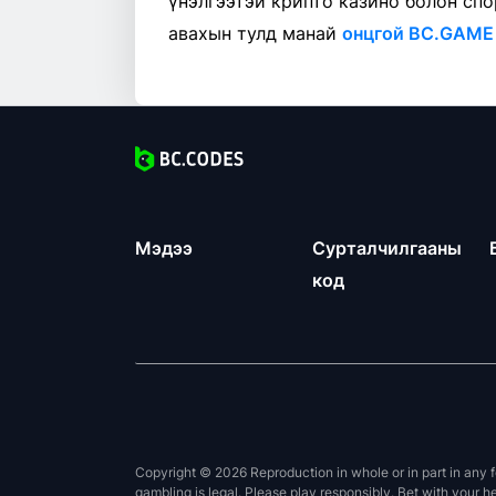
үнэлгээтэй крипто казино болон сп
авахын тулд манай
онцгой BC.GAME
Мэдээ
Сурталчилгааны
код
Copyright © 2026 Reproduction in whole or in part in any f
gambling is legal. Please play responsibly. Bet with your h