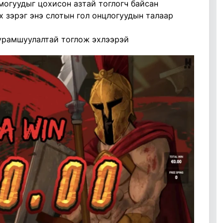
огуудыг цохисон азтай тоглогч байсан
х зэрэг энэ слотын гол онцлогуудын талаар
урамшуулалтай тоглож эхлээрэй