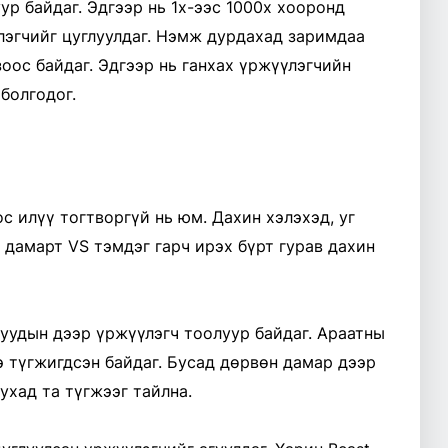
р байдаг. Эдгээр нь 1x-ээс 1000x хооронд
лэгчийг цуглуулдаг. Нэмж дурдахад заримдаа
зоос байдаг. Эдгээр нь ганхах үржүүлэгчийн
болгодог.
 илүү тогтворгүй нь юм. Дахин хэлэхэд, уг
н дамарт VS тэмдэг гарч ирэх бүрт гурав дахин
уйнуудын дээр үржүүлэгч тоолуур байдаг. Араатны
э түгжигдсэн байдаг. Бусад дөрвөн дамар дээр
ухад та түгжээг тайлна.