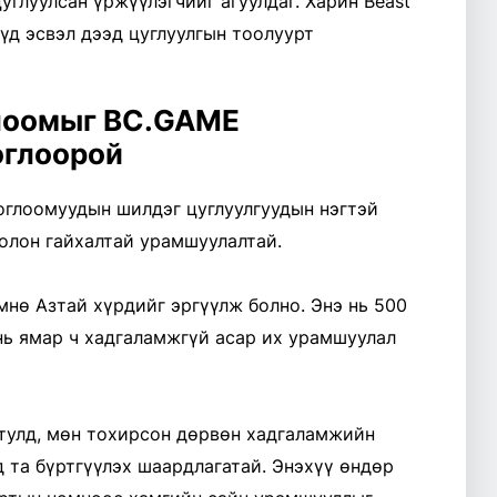
углуулсан үржүүлэгчийг агуулдаг. Харин Beast
үүд эсвэл дээд цуглуулгын тоолуурт
глоомыг BC.GAME
оглоорой
оглоомуудын шилдэг цуглуулгуудын нэгтэй
 олон гайхалтай урамшуулалтай.
мнө Азтай хүрдийг эргүүлж болно. Энэ нь 500
нь ямар ч хадгаламжгүй асар их урамшуулал
тулд, мөн тохирсон дөрвөн хадгаламжийн
 та бүртгүүлэх шаардлагатай. Энэхүү өндөр