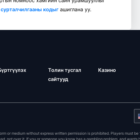
ортын номноос хамгийн сайн урамшууллыг
 сурталчилгааны кодыг
ашиглана уу.
Бүртгүүлэх
Толин тусгал
Казино
сайтууд
orm or medium without express written permission is prohibited. Players must be 1
ead, not over it. If you or someone you know has a gambling problem, and wants hel