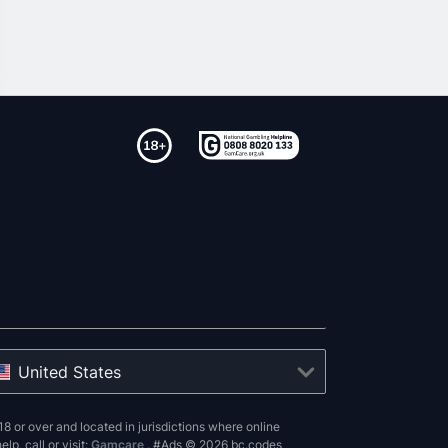
United States
8 or over and located in jurisdictions where online
p, call or visit:
Gamcare
. #Ads © 2026 bc.codes