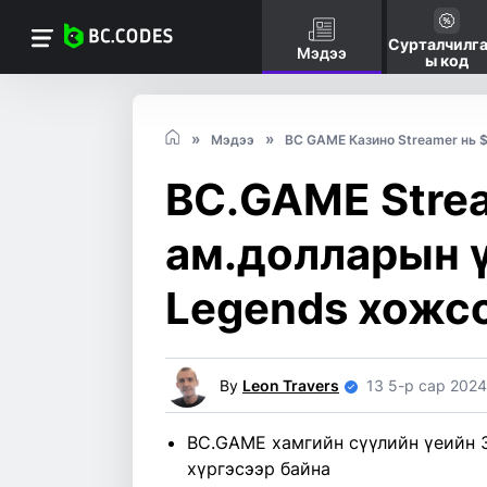
Сурталчилг
Мэдээ
ы код
Мэдээ
BC GAME Казино Streamer нь $
BC.GAME Stre
ам.долларын ү
Legends хожс
By
Leon Travers
13 5-р сар 2024
BC.GAME хамгийн сүүлийн үеийн 
хүргэсээр байна