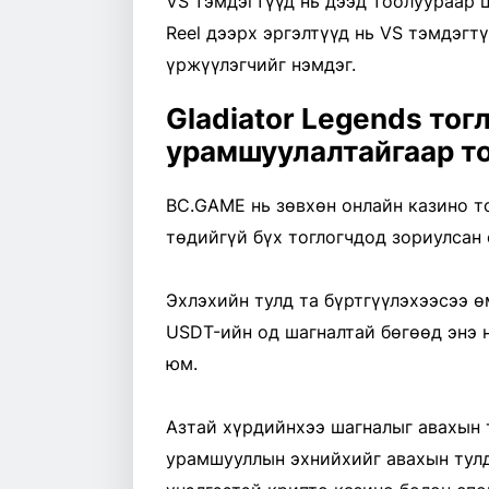
VS тэмдэгтүүд нь дээд тоолуураар ц
Reel дээрх эргэлтүүд нь VS тэмдэгт
үржүүлэгчийг нэмдэг.
Gladiator Legends то
урамшуулалтайгаар т
BC.GAME нь зөвхөн онлайн казино т
төдийгүй бүх тоглогчдод зориулсан
Эхлэхийн тулд та бүртгүүлэхээсээ ө
USDT-ийн од шагналтай бөгөөд энэ 
юм.
Азтай хүрдийнхээ шагналыг авахын 
урамшууллын эхнийхийг авахын тулд