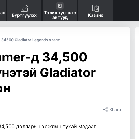
аан
Толин тусгал с
Бүртгүүлэх
Казино
айтууд
 34500 Gladiator Legends ялалт
amer-д 34,500
нэтэй Gladiator
он
Share
34,500 долларын хожлын тухай мэдээг