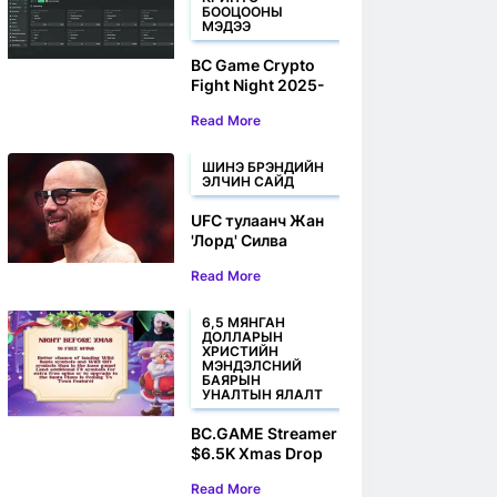
БООЦООНЫ
МЭДЭЭ
BC Game Crypto
Fight Night 2025-
ын албан ёсны
Read More
түншээр
батлагдлаа
ШИНЭ БРЭНДИЙН
ЭЛЧИН САЙД
UFC тулаанч Жан
'Лорд' Силва
BC.GAME-д Брэнд
Read More
элчээр элсэв
6,5 МЯНГАН
ДОЛЛАРЫН
ХРИСТИЙН
МЭНДЭЛСНИЙ
БАЯРЫН
УНАЛТЫН ЯЛАЛТ
BC.GAME Streamer
$6.5K Xmas Drop
Slot хожиж байна
Read More