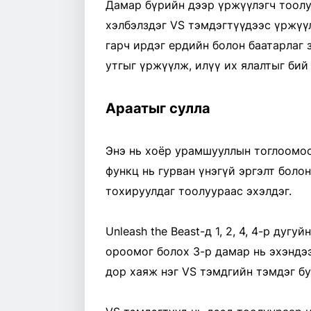
Дамар бүрийн дээр үржүүлэгч тоолуу
хэлбэлздэг VS тэмдэгтүүдээс үржүү
гарч ирдэг ердийн болон баатарлаг 
утгыг үржүүлж, илүү их ялалтыг бий 
Араатыг сулла
Энэ нь хоёр урамшууллын тоглоомоос
функц нь гурван үнэгүй эргэлт боло
тохируулдаг тоолуураас эхэлдэг.
Unleash the Beast-д 1, 2, 4, 4-р дуг
ороомог болох 3-р дамар нь эхэндэ
дор хаяж нэг VS тэмдгийн тэмдэг бу