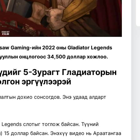
aw Gaming-ийн 2022 оны Gladiator Legends
шууллын онцлогоос 34,500 доллар хожлоо.
үдийг 5-Зурагт Гладиаторын
лгон эргүүлээрэй
лалтын дохио сонсогдов. Энэ удаад алдарт
 Legends слотыг тоглож байсан. Түүний
 15 доллар байсан. Энэхүү видео нь Араатангаа