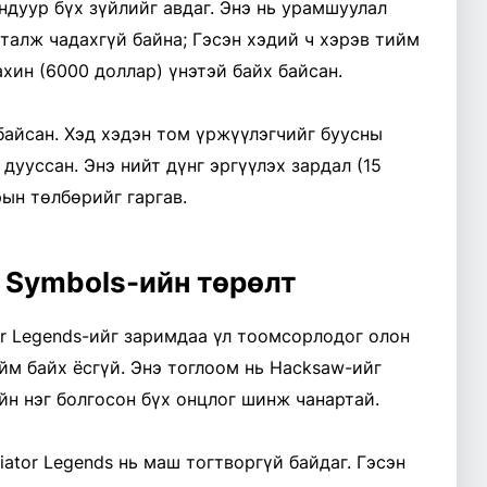
ндуур бүх зүйлийг авдаг. Энэ нь урамшуулал
аталж чадахгүй байна; Гэсэн хэдий ч хэрэв тийм
хин (6000 доллар) үнэтэй байх байсан.
байсан. Хэд хэдэн том үржүүлэгчийг буусны
дууссан. Энэ нийт дүнг эргүүлэх зардал (15
ын төлбөрийг гаргав.
S Symbols-ийн төрөлт
or Legends-ийг заримдаа үл тоомсорлодог олон
ийм байх ёсгүй. Энэ тоглоом нь Hacksaw-ийг
йн нэг болгосон бүх онцлог шинж чанартай.
iator Legends нь маш тогтворгүй байдаг. Гэсэн