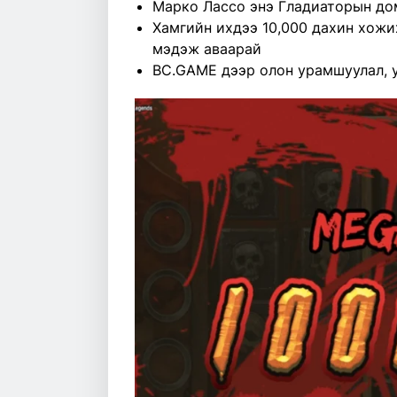
Марко Лассо энэ Гладиаторын дом
Хамгийн ихдээ 10,000 дахин хожи
мэдэж аваарай
BC.GAME дээр олон урамшуулал, 