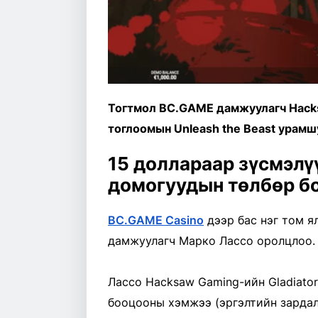
Тогтмол BC.GAME дамжуулагч Hacks
тоглоомын Unleash the Beast урам
15 доллараар зүсмэлү
домогуудын төлбөр бо
BC.GAME Casino
дээр бас нэг том я
дамжуулагч Марко Лассо оролцлоо.
Лассо Hacksaw Gaming-ийн Gladiator
бооцооны хэмжээ (эргэлтийн зардал)