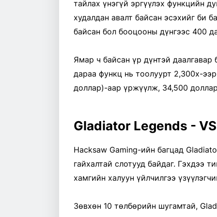
тайлах үнэгүй эргүүлэх функцийн ду
худалдан авалт байсан эсэхийг би б
байсан бол бооцооны дүнгээс 400 да
Ямар ч байсан үр дүнтэй даалгавар 
дараа функц нь тоолуурт 2,300x-ээр 
доллар)-аар үржүүлж, 34,500 доллар
Gladiator Legends - V
Hacksaw Gaming-ийн багцад Gladiat
гайхалтай слотууд байдаг. Гэхдээ т
хамгийн халуун үйлчилгээ үзүүлэгчи
Зөвхөн 10 төлбөрийн шугамтай, Glad