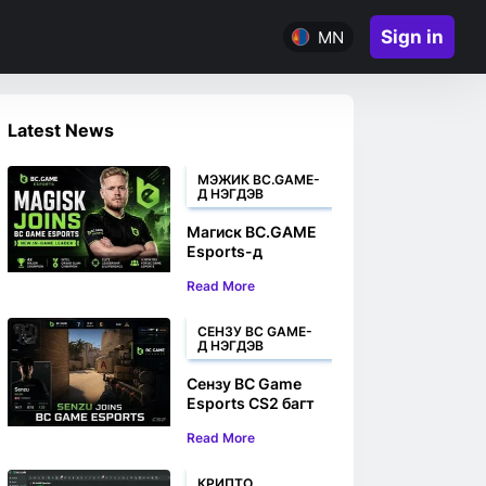
Sign in
MN
Latest News
МЭЖИК BC.GAME-
Д НЭГДЭВ
Магиск BC.GAME
Esports-д
тоглоомын шинэ
Read More
удирдагчаар
элслээ
СЕНЗУ BC GAME-
Д НЭГДЭВ
Сензу BC Game
Esports CS2 багт
элслээ
Read More
КРИПТО