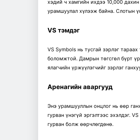
хэдий ч хамгийн ихдээ 10,000 дахи
урамшуулал хүлээж байна. Слотын ү
VS тэмдэг
VS Symbols нь тусгай зэрлэг тараах
боломжтой. Дамрын төгсгөл бүрт үр
ялагчийн үржүүлэгчийг зэрлэг ганху
Аренагийн аваргууд
Энэ урамшууллын онцлог нь өөр ганх
гурван үнэгүй эргэлтээс эхэлдэг. VS
гурван болж өөрчлөгдөнө.