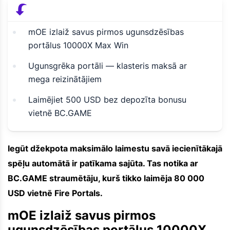
mOE izlaiž savus pirmos ugunsdzēsības
portālus 10000X Max Win
Ugunsgrēka portāli — klasteris maksā ar
mega reizinātājiem
Laimējiet 500 USD bez depozīta bonusu
vietnē BC.GAME
Iegūt džekpota maksimālo laimestu savā iecienītākajā
spēļu automātā ir patīkama sajūta. Tas notika ar
BC.GAME straumētāju, kurš tikko laimēja 80 000
USD vietnē Fire Portals.
mOE izlaiž savus pirmos
ugunsdzēsības portālus 10000X