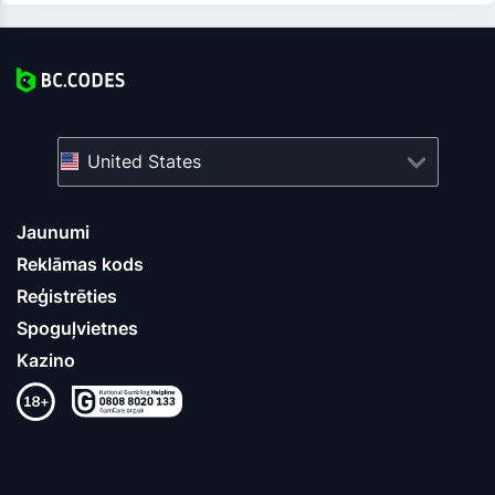
United States
Jaunumi
Reklāmas kods
Reģistrēties
Spoguļvietnes
Kazino