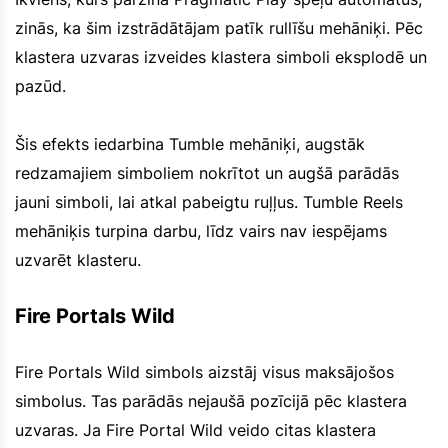
zinās, ka šim izstrādātājam patīk rullīšu mehāniķi. Pēc
klastera uzvaras izveides klastera simboli eksplodē un
pazūd.
Šis efekts iedarbina Tumble mehāniķi, augstāk
redzamajiem simboliem nokrītot un augšā parādās
jauni simboli, lai atkal pabeigtu ruļļus. Tumble Reels
mehāniķis turpina darbu, līdz vairs nav iespējams
uzvarēt klasteru.
Fire Portals Wild
Fire Portals Wild simbols aizstāj visus maksājošos
simbolus. Tas parādās nejaušā pozīcijā pēc klastera
uzvaras. Ja Fire Portal Wild veido citas klastera