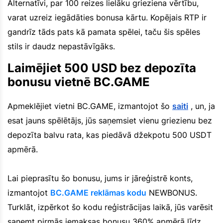
Alternatīvi, par 100 reizes lielāku grieziena vērtību,
varat uzreiz iegādāties bonusa kārtu. Kopējais RTP ir
gandrīz tāds pats kā pamata spēlei, taču šis spēles
stils ir daudz nepastāvīgāks.
Laimējiet 500 USD bez depozīta
bonusu vietnē BC.GAME
Apmeklējiet vietni BC.GAME, izmantojot šo
saiti
, un, ja
esat jauns spēlētājs, jūs saņemsiet vienu griezienu bez
depozīta balvu rata, kas piedāvā džekpotu 500 USDT
apmērā.
Lai pieprasītu šo bonusu, jums ir jāreģistrē konts,
izmantojot
BC.GAME reklāmas kodu
NEWBONUS.
Turklāt, izpērkot šo kodu reģistrācijas laikā, jūs varēsit
saņemt pirmās iemaksas bonusu 360% apmērā līdz