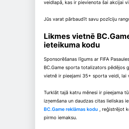
veidlapā, kas ir pievienota šai akcijai
Jūs varat pārbaudīt savu pozīciju ran
Likmes vietnē BC.Game
ieteikuma kodu
Sponsorēšanas līgums ar FIFA Pasaules
BC.Game sporta totalizators pēdējos ga
vietnē ir pieejami 35+ sporta veidi, lai
Turklāt tajā katru mēnesi ir pieejama 
izņemšana un daudzas citas lieliskas ie
BC.Game reklāmas kodu
, reģistrējot 
pirmo iemaksu.