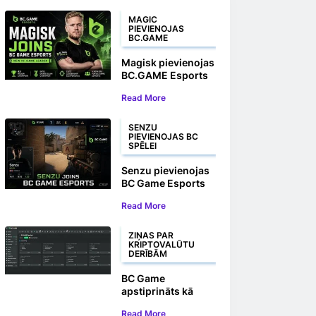
MAGIC
PIEVIENOJAS
BC.GAME
Magisk pievienojas
BC.GAME Esports
kā jauns spēles
Read More
iekšējais līderis
SENZU
PIEVIENOJAS BC
SPĒLEI
Senzu pievienojas
BC Game Esports
CS2 komandai
Read More
ZIŅAS PAR
KRIPTOVALŪTU
DERĪBĀM
BC Game
apstiprināts kā
oficiālais Crypto
Read More