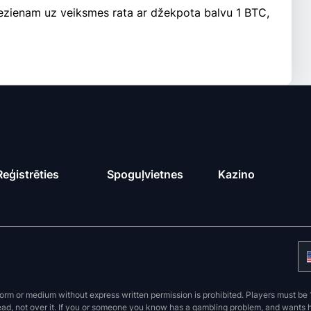
iezienam uz veiksmes rata ar džekpota balvu 1 BTC,
Reģistrēties
Spoguļvietnes
Kazino
orm or medium without express written permission is prohibited. Players must be 1
ead, not over it. If you or someone you know has a gambling problem, and wants hel