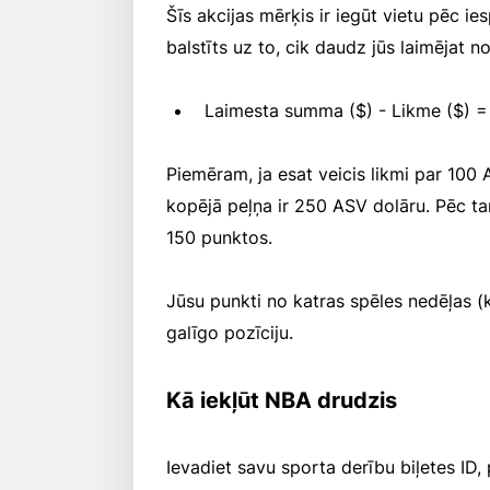
Šīs akcijas mērķis ir iegūt vietu pēc ie
balstīts uz to, cik daudz jūs laimējat n
Laimesta summa ($) - Likme ($) = 
Piemēram, ja esat veicis likmi par 100 
kopējā peļņa ir 250 ASV dolāru. Pēc ta
150 punktos.
Jūsu punkti no katras spēles nedēļas (k
galīgo pozīciju.
Kā iekļūt NBA drudzis
Ievadiet savu sporta derību biļetes ID