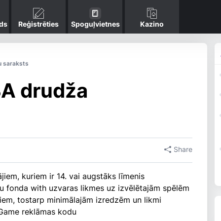
ds
Reģistrēties
Spoguļvietnes
Kazino
u saraksts
A drudža
Share
ājiem, kuriem ir 14. vai augstāks līmenis
u fonda with uzvaras likmes uz izvēlētajām spēlēm
miem, tostarp minimālajām izredzēm un likmi
.Game reklāmas kodu