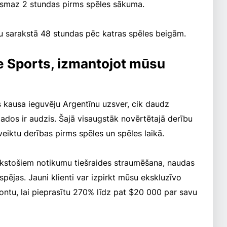
 vismaz 2 stundas pirms spēles sākuma.
gu sarakstā 48 stundas pēc katras spēles beigām.
 Sports, izmantojot mūsu
 kausa ieguvēju Argentīnu uzsver, cik daudz
dos ir audzis. Šajā visaugstāk novērtētajā derību
 veiktu derības pirms spēles un spēles laikā.
tūkstošiem notikumu tiešraides straumēšana, naudas
spējas. Jauni klienti var izpirkt mūsu ekskluzīvo
kontu, lai pieprasītu 270% līdz pat $20 000 par savu