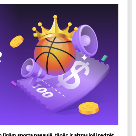
 līgām sporta pasaulē, tāpēc ir aizraujoši redzēt