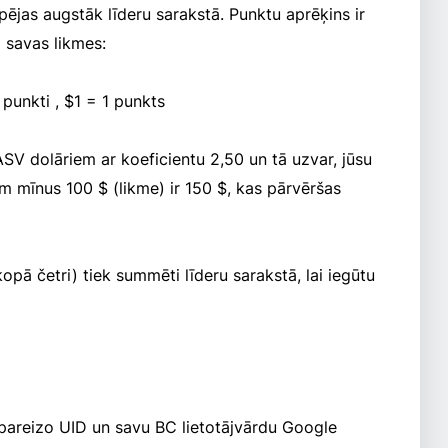
spējas augstāk līderu sarakstā. Punktu aprēķins ir
o savas likmes:
punkti , $1 = 1 punkts
ASV dolāriem ar koeficientu 2,50 un tā uzvar, jūsu
m mīnus 100 $ (likme) ir 150 $, kas pārvēršas
opā četri) tiek summēti līderu sarakstā, lai iegūtu
, pareizo UID un savu BC lietotājvārdu Google