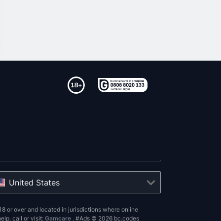
United States
8 or over and located in jurisdictions where online
p, call or visit:
Gamcare
. #Ads © 2026 bc.codes