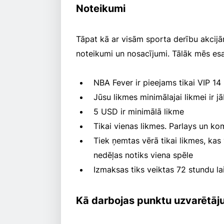
Noteikumi
Tāpat kā ar visām sporta derību akcijā
noteikumi un nosacījumi. Tālāk mēs es
NBA Fever ir pieejams tikai VIP 1
Jūsu likmes minimālajai likmei ir jāb
5 USD ir minimālā likme
Tikai vienas likmes. Parlays un ko
Tiek ņemtas vērā tikai likmes, kas
nedēļas notiks viena spēle
Izmaksas tiks veiktas 72 stundu 
Kā darbojas punktu uzvarētāj