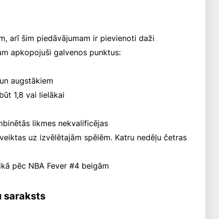
m, arī šim piedāvājumam ir pievienoti daži
am apkopojuši galvenos punktus:
4 un augstākiem
ūt 1,8 vai lielākai
mbinētās likmes nekvalificējas
 veiktas uz izvēlētajām spēlēm. Katru nedēļu četras
laikā pēc NBA Fever #4 beigām
u saraksts