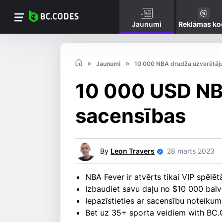
Jaunumi
Reklāmas ko
Jaunumi
10 000 NBA drudža uzvarētāj
10 000 USD NB
sacensības
By
Leon Travers
28 marts 2023
NBA Fever ir atvērts tikai VIP spēlēt
Izbaudiet savu daļu no $10 000 balv
Iepazīstieties ar sacensību noteiku
Bet uz 35+ sporta veidiem with BC