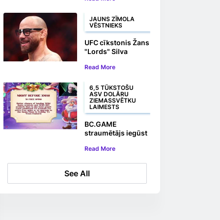
Fight Night 2025
partneris
JAUNS ZĪMOLA
VĒSTNIEKS
UFC cīkstonis Žans
"Lords" Silva
pievienojas
Read More
BC.GAME kā zīmola
vēstnieks
6,5 TŪKSTOŠU
ASV DOLĀRU
ZIEMASSVĒTKU
LAIMESTS
BC.GAME
straumētājs iegūst
6,5 tūkstošus ASV
Read More
dolāru lielu
Ziemassvētku
spēļu automāta
See All
laimestu