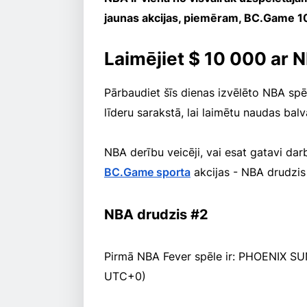
jaunas akcijas, piemēram, BC.Game 1
Laimējiet $ 10 000 ar 
Pārbaudiet šīs dienas izvēlēto NBA spē
līderu sarakstā, lai laimētu naudas balv
NBA derību veicēji, vai esat gatavi darb
BC.Game sporta
akcijas - NBA drudzis
NBA drudzis #2
Pirmā NBA Fever spēle ir: PHOENIX 
UTC+0)