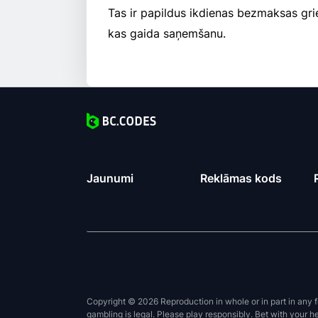
Tas ir papildus ikdienas bezmaksas gr
kas gaida saņemšanu.
Jaunumi
Reklāmas kods
Copyright © 2026 Reproduction in whole or in part in any f
gambling is legal. Please play responsibly. Bet with your h