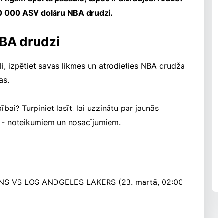
0 000 ASV dolāru NBA drudzi.
NBA drudzi
li, izpētiet savas likmes un atrodieties NBA drudža
as.
ībai? Turpiniet lasīt, lai uzzinātu par jaunās
 - noteikumiem un nosacījumiem.
SUNS VS LOS ANDGELES LAKERS (23. martā, 02:00