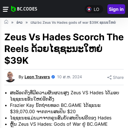
Sign in
LO
ຂ່າວ
ເກມ bc Zeus Vs Hades gods of war $39K ຊະນະໃຫຍ່
Zeus Vs Hades Scorch The
Reels ດ້ວຍໄຊຊະນະໃຫຍ່
$39K
By
Leon Travers
10 ສ.ຫ. 2024
Share
ສະລັອດຕິງທີ່ມີຄວາມຜັນຜວນສູງ Zeus VS Hades ໄດ້ມອບ
ໄຊຊະນະອັນໃຫຍ່ອີກຄັ້ງ
Frazier Kay ນັກຖ່າຍທອດ BC.GAME ໄດ້ຊະນະ
$39,070.00 ຈາກການສະປິນ $20
ໄຊຊະນະແມ່ນມາຈາກຄຸນສົມບັດສະປິນຟຣີຂອງ Hades
ຫຼິ້ນ Zeus VS Hades: Gods of War ຢູ່ BC.GAME