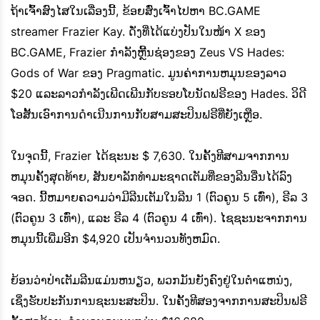
ຖ້າເຈົ້າສົງໄສໃນເລື່ອງນີ້, ຂ້ອຍສົ່ງເຈົ້າໄປຫາ BC.GAME
streamer Frazier Kay. ດັ່ງທີ່ໄດ້ແບ່ງປັນໃນໜ້າ X ຂອງ
BC.GAME, Frazier ກໍາລັງຫຼີ້ນຊ່ອງຂອງ Zeus VS Hades:
Gods of War ຂອງ Pragmatic. ມູນຄ່າການຫມຸນຂອງລາວ
$20 ແລະລາວກໍາລັງເພີດເພີນກັບຮອບໂບນັດຟຣີຂອງ Hades. ວິດີ
ໂອສັ້ນເອົາການດໍາເນີນການກັບສາມສະປິນຟຣີທີ່ຍັງເຫຼືອ.
ໃນຈຸດນີ້, Frazier ໄດ້ຊະນະ $ 7,630. ໃນຄັ້ງທີສາມຈາກການ
ຫມຸນຄັ້ງສຸດທ້າຍ, ສັນຍາລັກທໍາມະຊາດເຕັມທີ່ຂອງລີນອື່ນໄດ້ລົງ
ຈອດ. ນີ້ຫມາຍຄວາມວ່າມີລີນເຕັມໃນລີນ 1 (ຕົວຄູນ 5 ເທົ່າ), ຣີລ 3
(ຕົວຄູນ 3 ເທົ່າ), ແລະ ຣີລ 4 (ຕົວຄູນ 4 ເທົ່າ). ໄຊຊະນະຈາກການ
ຫມຸນນີ້ເພີ່ມອີກ $4,920 ເປັນຈໍານວນທັງຫມົດ.
ຍ້ອນວ່າປ່າເຕັມລີນແມ່ນຫນຽວ, ພວກມັນຍັງຄົງຢູ່ໃນຕໍາແຫນ່ງ,
ເຊິ່ງຮັບປະກັນການຊະນະສະປິນ. ໃນຄັ້ງທີສອງຈາກການສະປິນຟຣີ