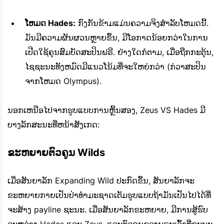
ໂຫມດ Hades:
ກົງກັນຂ້າມແມ່ນຄວາມຈິງສໍາລັບໂຫມດນີ້.
ມັນມີຄວາມຜັນຜວນຫຼາຍຂຶ້ນ, ມີໂອກາດນ້ອຍກວ່າໃນການ
ເປີດໃຊ້ຄຸນສົມບັດສະປິນຟຣີ. ຢ່າງໃດກໍຕາມ, ເມື່ອຖືກກະຕຸ້ນ,
ໄຊຊະນະທັງຫມົດມີແນວໂນ້ມທີ່ຈະໃຫຍ່ກວ່າ (ກ່ວາສະປິນ
ຈາກໂຫມດ Olympus).
ນອກ​ເຫນືອ​ໄປ​ຈາກ​ຮູບ​ແບບ​ການ​ຫຼິ້ນ​ສອງ​, Zeus VS Hades ມີ​
ບາງ​ລັກ​ສະ​ນະ​ທີ່​ຫນ້າ​ສັງ​ເກດ​:
ຂະຫຍາຍຕົວຄູນ Wilds
ເມື່ອສັນຍາລັກ Expanding Wild ປະກົດຂຶ້ນ, ສັນຍາລັກຈະ
ຂະຫຍາຍກາຍເປັນປ່າທໍາມະຊາດເຕັມຮູບແບບຖ້າມັນເປັນໄປໄດ້ທີ່
ຈະສ້າງ payline ຊະນະ. ເມື່ອສັນຍາລັກຂະຫຍາຍ, ມີການສູ້ຮົບ