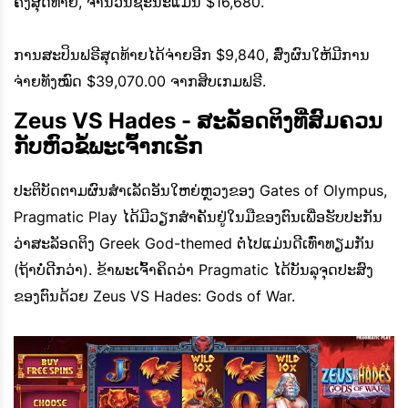
ຄັ້ງສຸດທ້າຍ, ຈໍານວນຊະນະແມ່ນ $16,680.
ການສະປິນຟຣີສຸດທ້າຍໄດ້ຈ່າຍອີກ $9,840, ສົ່ງຜົນໃຫ້ມີການ
ຈ່າຍທັງໝົດ $39,070.00 ຈາກສິບເກມຟຣີ.
Zeus VS Hades - ສະລັອດຕິງທີ່ສົມຄວນ
ກັບຫົວຂໍ້ພະເຈົ້າກເຣັກ
ປະຕິບັດຕາມຜົນສໍາເລັດອັນໃຫຍ່ຫຼວງຂອງ Gates of Olympus,
Pragmatic Play ໄດ້ມີວຽກສໍາຄັນຢູ່ໃນມືຂອງຕົນເພື່ອຮັບປະກັນ
ວ່າສະລັອດຕິງ Greek God-themed ຕໍ່ໄປແມ່ນດີເທົ່າທຽມກັນ
(ຖ້າບໍ່ດີກວ່າ). ຂ້າພະເຈົ້າຄິດວ່າ Pragmatic ໄດ້ບັນລຸຈຸດປະສົງ
ຂອງຕົນດ້ວຍ Zeus VS Hades: Gods of War.