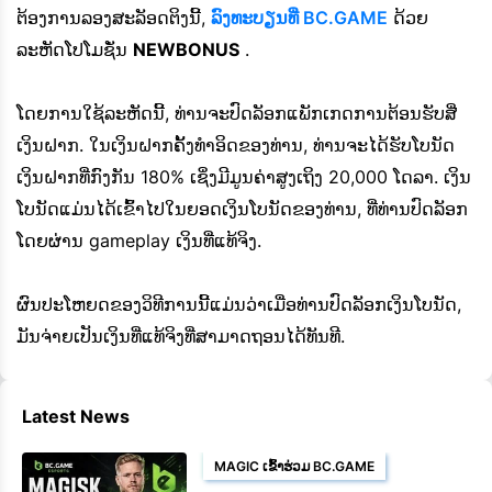
ຕ້ອງການລອງສະລັອດຕິງນີ້,
ລົງທະບຽນທີ່ BC.GAME
ດ້ວຍ
ລະຫັດໂປໂມຊັ່ນ
NEWBONUS
.
ໂດຍການໃຊ້ລະຫັດນີ້, ທ່ານຈະປົດລັອກແພັກເກດການຕ້ອນຮັບສີ່
ເງິນຝາກ. ໃນເງິນຝາກຄັ້ງທຳອິດຂອງທ່ານ, ທ່ານຈະໄດ້ຮັບໂບນັດ
ເງິນຝາກທີ່ກົງກັນ 180% ເຊິ່ງມີມູນຄ່າສູງເຖິງ 20,000 ໂດລາ. ເງິນ
ໂບນັດແມ່ນໄດ້ເຂົ້າໄປໃນຍອດເງິນໂບນັດຂອງທ່ານ, ທີ່ທ່ານປົດລັອກ
ໂດຍຜ່ານ gameplay ເງິນທີ່ແທ້ຈິງ.
ຜົນປະໂຫຍດຂອງວິທີການນີ້ແມ່ນວ່າເມື່ອທ່ານປົດລັອກເງິນໂບນັດ,
ມັນຈ່າຍເປັນເງິນທີ່ແທ້ຈິງທີ່ສາມາດຖອນໄດ້ທັນທີ.
Latest News
MAGIC ເຂົ້າຮ່ວມ BC.GAME