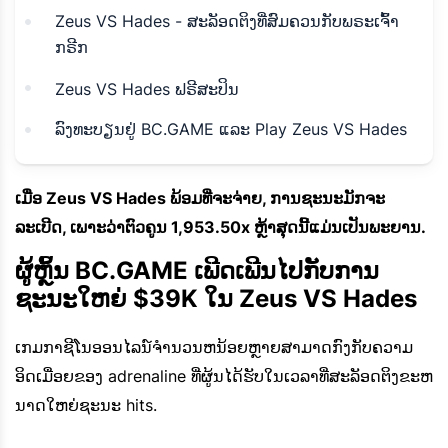
Zeus VS Hades - ສະລັອດຕິງທີ່ສົມຄວນກັບພຣະເຈົ້າ
ກຣີກ
Zeus VS Hades ຟຣີສະປິນ
ລົງທະບຽນຢູ່ BC.GAME ແລະ Play Zeus VS Hades
ເມື່ອ Zeus VS Hades ພ້ອມທີ່ຈະຈ່າຍ, ການຊະນະມັກຈະ
ລະເບີດ, ເພາະວ່າຕົວຄູນ 1,953.50x ຫຼ້າສຸດນີ້ແມ່ນເປັນພະຍານ.
ຜູ້ຫຼິ້ນ BC.GAME ເພີດເພີນໄປກັບການ
ຊະນະໃຫຍ່ $39K ໃນ Zeus VS Hades
ເກມກາຊີໂນອອນໄລນ໌ຈໍານວນຫນ້ອຍຫຼາຍສາມາດກົງກັບຄວາມ
ອິດເມື່ອຍຂອງ adrenaline ທີ່ຜູ້ນໄດ້ຮັບໃນເວລາທີ່ສະລັອດຕິງຂະຫ
ນາດໃຫຍ່ຊະນະ hits.