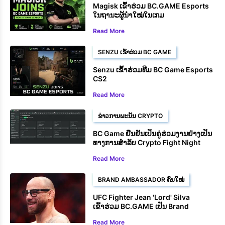
Magisk ເຂົ້າຮ່ວມ BC.GAME Esports
ໃນຖານະຜູ້ນຳໃໝ່ໃນເກມ
Read More
SENZU ເຂົ້າຮ່ວມ BC GAME
Senzu ເຂົ້າຮ່ວມທີມ BC Game Esports
CS2
Read More
ຂ່າວການພະນັນ CRYPTO
BC Game ຢືນຢັນເປັນຄູ່ຮ່ວມງານຢ່າງເປັນ
ທາງການສໍາລັບ Crypto Fight Night
2025
Read More
BRAND AMBASSADOR ຄົນໃໝ່
UFC Fighter Jean 'Lord' Silva
ເຂົ້າຮ່ວມ BC.GAME ເປັນ Brand
Ambassador
Read More