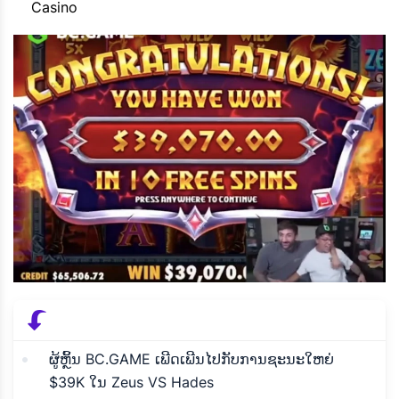
Casino
ຜູ້ຫຼິ້ນ BC.GAME ເພີດເພີນໄປກັບການຊະນະໃຫຍ່
$39K ໃນ Zeus VS Hades