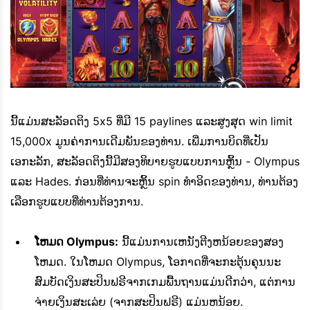
ນີ້ແມ່ນສະລັອດຕິງ 5x5 ທີ່ມີ 15 paylines ແລະສູງສຸດ win limit
15,000x ມູນຄ່າການເດີມພັນຂອງທ່ານ. ເພີ່ມການບິດທີ່ເປັນ
ເອກະລັກ, ສະລັອດຕິງນີ້ມີສອງທິບາຍຮູບແບບການຫຼິ້ນ - Olympus
ແລະ Hades. ກ່ອນທີ່ທ່ານຈະຫຼິ້ນ spin ທໍາອິດຂອງທ່ານ, ທ່ານຕ້ອງ
ເລືອກຮູບແບບທີ່ທ່ານຕ້ອງການ.
ໂຫມດ Olympus:
ນີ້ແມ່ນການເຫນັງຕີງຫນ້ອຍຂອງສອງ
ໂຫມດ. ໃນໂຫມດ Olympus, ໂອກາດທີ່ຈະກະຕຸ້ນຄຸນນະ
ສົມບັດເງິນສະປິນຟຣີຈາກເກມພື້ນຖານແມ່ນດີກວ່າ, ແຕ່ການ
ຈ່າຍເງິນສະເລ່ຍ (ຈາກສະປິນຟຣີ) ແມ່ນຫນ້ອຍ.