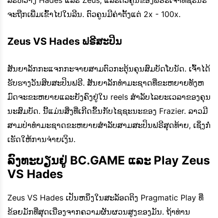
ລະຫວ່າງ Hades ແລະ Zeus, ແລະຕົວຄູນຂອງພຣະເຈົ້າທີ່ຊະນະ
ຈະຖືກເພີ່ມເຂົ້າໄປໃນລີນ. ຕົວຄູນມີຄ່າຕັ້ງແຕ່ 2x - 100x.
Zeus VS Hades ຟຣີສະປິນ
ສັນຍາລັກກະແຈກກະຈາຍສາມຕົວກະຕຸ້ນຄຸນສົມບັດໂບນັດ. ເຈົ້າໄດ້
ຮັບຮາງວັນສິບສະປິນຟຣີ. ສັນຍາລັກທໍາມະຊາດທີ່ຂະຫຍາຍທັງຫ
ມົດຈະຂະຫຍາຍແລະຍັງຄົງຢູ່ໃນ reels ສໍາລັບໄລຍະເວລາຂອງຄຸນ
ນະສົມບັດ. ນີ້ແມ່ນສິ່ງທີ່ເກີດຂຶ້ນກັບໄຊຊະນະຂອງ Frazier. ລາວມີ
ສາມປ່າທໍາມະຊາດຂະຫຍາຍສໍາລັບສາມສະປິນຟຣີສຸດທ້າຍ, ເຊິ່ງກໍ່
ເຮັດໃຫ້ການຈ່າຍເງິນ.
ລົງທະບຽນຢູ່ BC.GAME ແລະ Play Zeus
VS Hades
Zeus VS Hades ເປັນຫນຶ່ງໃນສະລັອດຕິງ Pragmatic Play ທີ່
ຂ້ອຍມັກທີ່ສຸດເນື່ອງຈາກຄວາມຜັນຜວນສູງຂອງມັນ. ຖ້າທ່ານ