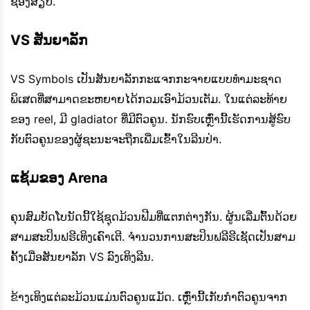
ຊ່ອງສຽບ.
VS ສັນຍາລັກ
VS Symbols ເປັນສັນຍາລັກກະແຈກກະຈາຍແບບທໍາມະຊາດ
ພິເສດທີ່ສາມາດຂະຫຍາຍໄດ້ກວມເອົາມ້ວນເຕັມ. ໃນແຕ່ລະທ້າຍ
ຂອງ reel, ມີ gladiator ທີ່ມີຕົວຄູນ. ນັກຮົບເຫຼົ່ານີ້ເຮັດການສູ້ຮົບ
ກັບຕົວຄູນຂອງຜູ້ຊະນະຈະຖືກເພີ່ມເຂົ້າໃນລີນປ່າ.
ແຊ້ມຂອງ Arena
ຄຸນສົມບັດໂບນັດນີ້ໃຊ້ຊຸດມ້ວນຟີມທີ່ແຕກຕ່າງກັນ. ຜູ້ນເລີ່ມຕົ້ນດ້ວຍ
ສາມສະປິນຟຣີເທິງເຄົາເຕີ. ຈໍານວນການສະປິນຟລີຣີເຊັດເປັນສາມ
ຄັ້ງເມື່ອສັນຍາລັກ VS ລົງເທິງລີນ.
ຂ້າງເທິງແຕ່ລະມ້ວນແມ່ນຕົວຄູນແມັດ. ເຫຼົ່ານີ້ເກັບກໍາຕົວຄູນຈາກ