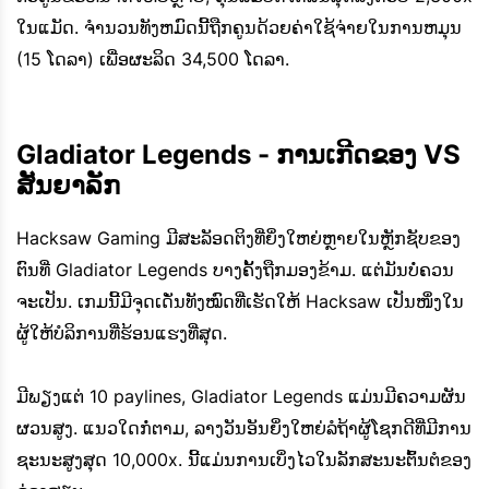
ໃນແມັດ. ຈໍານວນທັງຫມົດນີ້ຖືກຄູນດ້ວຍຄ່າໃຊ້ຈ່າຍໃນການຫມຸນ
(15 ໂດລາ) ເພື່ອຜະລິດ 34,500 ໂດລາ.
Gladiator Legends - ການເກີດຂອງ VS
ສັນຍາລັກ
Hacksaw Gaming ມີສະລັອດຕິງທີ່ຍິ່ງໃຫຍ່ຫຼາຍໃນຫຼັກຊັບຂອງ
ຕົນທີ່ Gladiator Legends ບາງຄັ້ງຖືກມອງຂ້າມ. ແຕ່ມັນບໍ່ຄວນ
ຈະເປັນ. ເກມນີ້ມີຈຸດເດັ່ນທັງໝົດທີ່ເຮັດໃຫ້ Hacksaw ເປັນໜຶ່ງໃນ
ຜູ້ໃຫ້ບໍລິການທີ່ຮ້ອນແຮງທີ່ສຸດ.
ມີພຽງແຕ່ 10 paylines, Gladiator Legends ແມ່ນມີຄວາມຜັນ
ຜວນສູງ. ແນວໃດກໍ່ຕາມ, ລາງວັນອັນຍິ່ງໃຫຍ່ລໍຖ້າຜູ້ໂຊກດີທີ່ມີການ
ຊະນະສູງສຸດ 10,000x. ນີ້ແມ່ນການເບິ່ງໄວໃນລັກສະນະຕົ້ນຕໍຂອງ