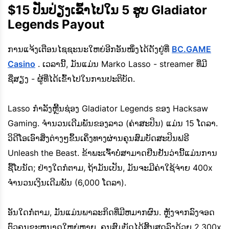
$15 ປັ່ນປ່ຽງເຂົ້າໄປໃນ 5 ຮູບ Gladiator
Legends Payout
ການແຈ້ງເຕືອນໄຊຊະນະໃຫຍ່ອີກອັນໜຶ່ງໄດ້ດັງຢູ່ທີ່
BC.GAME
Casino
. ເວລານີ້, ມັນແມ່ນ Marko Lasso - streamer ທີ່ມີ
ຊື່ສຽງ - ຜູ້ທີ່ໄດ້ເຂົ້າໄປໃນການປະຕິບັດ.
Lasso ກໍາລັງຫຼີ້ນຊ່ອງ Gladiator Legends ຂອງ Hacksaw
Gaming. ຈຳນວນເດີມພັນຂອງລາວ (ຄ່າສະປິນ) ແມ່ນ 15 ໂດລາ.
ວິດີໂອເອົາສິ່ງຕ່າງໆຂຶ້ນເຄິ່ງທາງຜ່ານຄຸນສົມບັດສະປິນຟຣີ
Unleash the Beast. ຂ້າພະເຈົ້າບໍ່ສາມາດຢືນຢັນວ່ານີ້ແມ່ນການ
ຊື້ໂບນັດ; ຢ່າງໃດກໍຕາມ, ຖ້າມັນເປັນ, ມັນຈະມີຄ່າໃຊ້ຈ່າຍ 400x
ຈໍານວນເງິນເດີມພັນ (6,000 ໂດລາ).
ອັນໃດກໍ່ຕາມ, ມັນແມ່ນພາລະກິດທີ່ມີຫມາກຜົນ. ຫຼັງຈາກລົງຈອດ
ຕົວຄູນຂະຫນາດໃຫຍ່ຫຼາຍ, ຄຸນສົມບັດໄດ້ສິ້ນສຸດລົງດ້ວຍ 2,300x