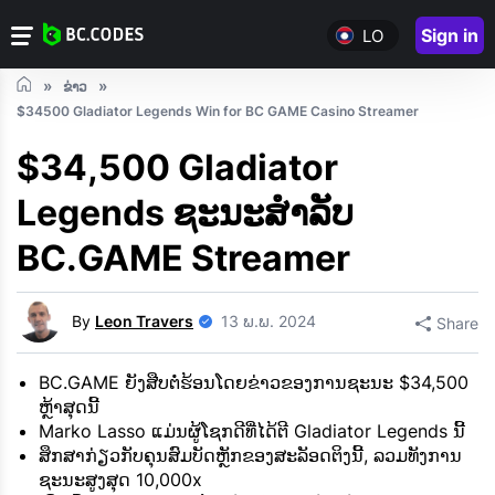
Sign in
LO
ຂ່າວ
$34500 Gladiator Legends Win for BC GAME Casino Streamer
$34,500 Gladiator
Legends ຊະນະສໍາລັບ
BC.GAME Streamer
By
Leon Travers
13 ພ.ພ. 2024
Share
BC.GAME ຍັງສືບຕໍ່ຮ້ອນໂດຍຂ່າວຂອງການຊະນະ $34,500
ຫຼ້າສຸດນີ້
Marko Lasso ແມ່ນຜູ້ໂຊກດີທີ່ໄດ້ຕີ Gladiator Legends ນີ້
ສຶກສາກ່ຽວກັບຄຸນສົມບັດຫຼັກຂອງສະລັອດຕິງນີ້, ລວມທັງການ
ຊະນະສູງສຸດ 10,000x