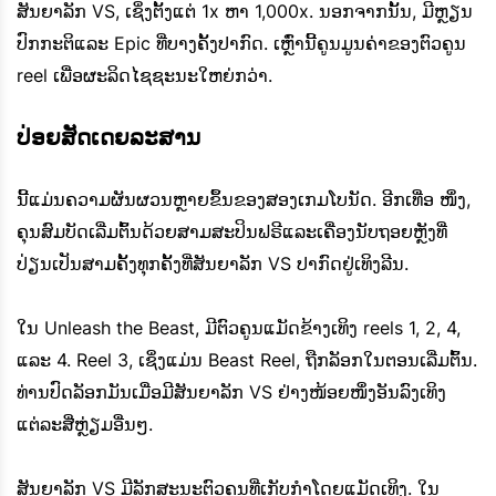
ສັນຍາລັກ VS, ເຊິ່ງຕັ້ງແຕ່ 1x ຫາ 1,000x. ນອກຈາກນັ້ນ, ມີຫຼຽນ
ປົກກະຕິແລະ Epic ທີ່ບາງຄັ້ງປາກົດ. ເຫຼົ່ານີ້ຄູນມູນຄ່າຂອງຕົວຄູນ
reel ເພື່ອຜະລິດໄຊຊະນະໃຫຍ່ກວ່າ.
ປ່ອຍ​ສັດ​ເດຍ​ລະ​ສານ
ນີ້ແມ່ນຄວາມຜັນຜວນຫຼາຍຂຶ້ນຂອງສອງເກມໂບນັດ. ອີກເທື່ອ ໜຶ່ງ,
ຄຸນສົມບັດເລີ່ມຕົ້ນດ້ວຍສາມສະປິນຟຣີແລະເຄື່ອງນັບຖອຍຫຼັງທີ່
ປ່ຽນເປັນສາມຄັ້ງທຸກຄັ້ງທີ່ສັນຍາລັກ VS ປາກົດຢູ່ເທິງລີນ.
ໃນ Unleash the Beast, ມີຕົວຄູນແມັດຂ້າງເທິງ reels 1, 2, 4,
ແລະ 4. Reel 3, ເຊິ່ງແມ່ນ Beast Reel, ຖືກລັອກໃນຕອນເລີ່ມຕົ້ນ.
ທ່ານປົດລັອກມັນເມື່ອມີສັນຍາລັກ VS ຢ່າງໜ້ອຍໜຶ່ງອັນລົງເທິງ
ແຕ່ລະສີ່ຫຼ່ຽມອື່ນໆ.
ສັນຍາລັກ VS ມີລັກສະນະຕົວຄູນທີ່ເກັບກໍາໂດຍແມັດເທິງ. ໃນ