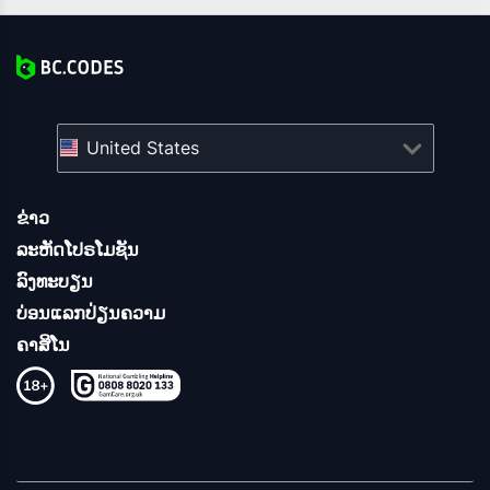
United States
ຂ່າວ
ລະຫັດໂປຣໂມຊັນ
ລົງທະບຽນ
ບ່ອນແລກປ່ຽນຄວາມ
ຄາສິໂນ