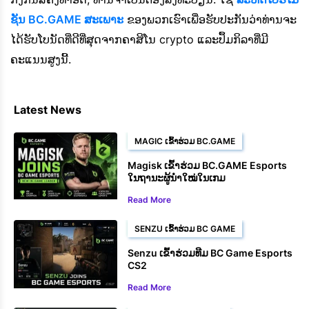
ຊັນ BC.GAME ສະເພາະ
ຂອງພວກເຮົາເພື່ອຮັບປະກັນວ່າທ່ານຈະ
ໄດ້ຮັບໂບນັດທີ່ດີທີ່ສຸດຈາກຄາສິໂນ crypto ແລະປຶ້ມກິລາທີ່ມີ
ຄະແນນສູງນີ້.
Latest News
MAGIC ເຂົ້າຮ່ວມ BC.GAME
Magisk ເຂົ້າຮ່ວມ BC.GAME Esports
ໃນຖານະຜູ້ນຳໃໝ່ໃນເກມ
Read More
SENZU ເຂົ້າຮ່ວມ BC GAME
Senzu ເຂົ້າຮ່ວມທີມ BC Game Esports
CS2
Read More