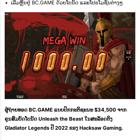
ເລີ່ມຫຼິ້ນຢູ່ BC.GAME ດ້ວຍໂບນັດ ແລະໂປຣໂມຊັນຕ່າງໆ
ຜູ້ຖ່າຍທອດ BC.GAME ແບບປົກກະຕິຊະນະ $34,500 ຈາກ
ຄຸນສົມບັດໂບນັດ Unleash the Beast ໃນສະລັອດຕິງ
Gladiator Legends ປີ 2022 ຂອງ Hacksaw Gaming.