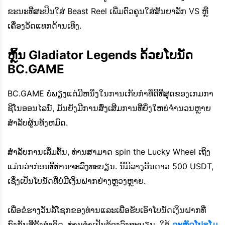
ຂະນະທີ່ສະປິນໃສ່ Beast Reel ເພີ່ມຕົວຄູນໃສ່ສັນຍາລັກ VS ຫຼື
ເຄື່ອງວັດແທກດ້ານເທິງ.
ຫຼິ້ນ Gladiator Legends ດ້ວຍໂບນັດ
BC.GAME
BC.GAME ບໍ່ພຽງແຕ່ມີຫນຶ່ງໃນການເກັບກໍາທີ່ດີທີ່ສຸດຂອງເກມກາ
ຊີໂນອອນໄລນ໌, ມັນຍັງມີການສົ່ງເສີມການທີ່ຍິ່ງໃຫຍ່ຈໍານວນຫຼາຍ
ສໍາລັບຜູ້ນທັງຫມົດ.
ສໍາລັບການເລີ່ມຕົ້ນ, ທ່ານສາມາດ spin the Lucky Wheel ເຖິງ
ແມ່ນວ່າກ່ອນທີ່ທ່ານຈະລົງທະບຽນ. ນີ້ມີລາງວັນດາວ 500 USDT,
ເຊິ່ງເປັນໂບນັດທີ່ບໍ່ມີເງິນຝາກຢ່າງຫຼວງຫຼາຍ.
ເພື່ອຂໍຮາງວັນລໍ້ໂຊກຂອງທ່ານແລະເພື່ອຮັບເອົາໂບນັດເງິນຝາກທີ່
ກົງກັນສີ່ຄັ້ງທຳອິດ, ທ່ານຈຳເປັນຕ້ອງລົງທະບຽນ. ໃຊ້
ລະຫັດໂປຣໂມ