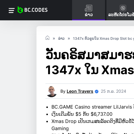
ຂ່າວ
ລະຫັດໂປຣໂມຊ
ຂ່າວ
1347x ຕົວຄູນໃນ Xmas Drop Slot bc
ວັນຄຣິສມາສມາຮອ
1347x ໃນ Xmas 
By
Leon Travers
25 ກ.ລ. 2024
BC.GAME Casino streamer LilJarvis 
ເງິນເດີມພັນ $5 ກັບ $6,737.00
Xmas Drop ເປັນເກມສະລັອດຕິງທີ່ມີຫົວຂໍ
Gaming