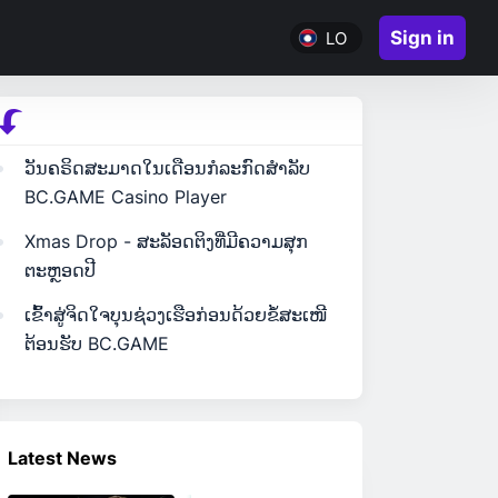
Sign in
LO
ວັນຄຣິດສະມາດໃນເດືອນກໍລະກົດສໍາລັບ
BC.GAME Casino Player
Xmas Drop - ສະລັອດຕິງທີ່ມີຄວາມສຸກ
ຕະຫຼອດປີ
ເຂົ້າສູ່ຈິດໃຈບຸນຊ່ວງເຮືອກ່ອນດ້ວຍຂໍ້ສະເໜີ
ຕ້ອນຮັບ BC.GAME
Latest News