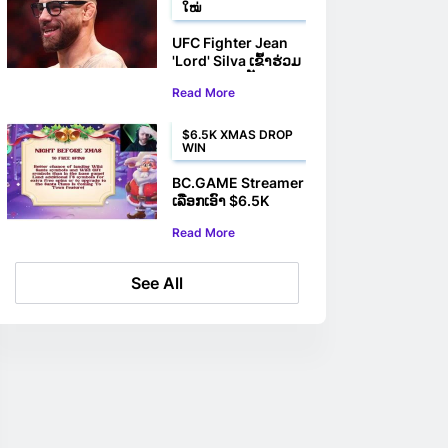
ໃໝ່
UFC Fighter Jean
'Lord' Silva ເຂົ້າຮ່ວມ
BC.GAME ເປັນ
Read More
Brand Ambassador
$6.5K XMAS DROP
WIN
BC.GAME Streamer
ເລືອກເອົາ $6.5K
Xmas Drop Slot
Read More
Win
See All