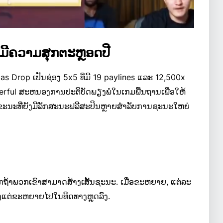
່ມີຄວາມສຸກຕະຫຼອດປີ
 Drop ເປັນຊ່ອງ 5x5 ທີ່ມີ 19 paylines ແລະ 12,500x
cheerful ສະຫນອງການປະຕິບັດພຽງພໍໃນເກມພື້ນຖານເພື່ອໃຫ້
ຂະນະທີ່ຍັງມີລັກສະນະຟລີສະປິນຫຼາຍສໍາລັບການຊະນະໃຫຍ່
້າພວກເຂົາສາມາດສ້າງເສັ້ນຊະນະ. ເມື່ອຂະຫຍາຍ, ແຕ່ລະ
ງແຕ່ຂະຫຍາຍໄປໃນທິດທາງຫຼຸດລົງ.