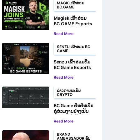
MAGIC ເຂົ້າຮ່ວມ
BC.GAME
Magisk ເຂົ້າຮ່ວມ
BC.GAME Esports
ໃນຖານະຜູ້ນຳໃໝ່ໃນ
Read More
ເກມ
SENZU ເຂົ້າຮ່ວມ BC
GAME
Senzu ເຂົ້າຮ່ວມທີມ
BC Game Esports
CS2
Read More
ຂ່າວການພະນັນ
CRYPTO
BC Game ຢືນຢັນເປັນ
ຄູ່ຮ່ວມງານຢ່າງເປັນ
ທາງການສໍາລັບ
Read More
Crypto Fight Night
2025
BRAND
AMBASSADOR ຄົນ