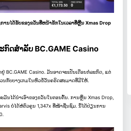
ນໄດ້ຮັບຂອງຂວັນທີ່ຫນ້າຮັກໃນເວລາທີ່ຫຼີ້ນ Xmas Drop
ລະກົດສໍາລັບ BC.GAME Casino
ທ່ານມັກຢູ່ BC.GAME Casino. ມັນອາດຈະເປັນເດືອນກໍລະກົດ, ແຕ່
ມມ່ວນກັບບາງເກມໃນຫົວຂໍ້ວັນຄຣິດສະມາດທີ່ມີໃຫ້.
ດ, ແລະມັນໄດ້ນໍາເອົາຂອງຂວັນໃນຕອນຕົ້ນ. ການຫຼິ້ນ Xmas Drop,
 ບໍ່ໄດ້ຫໍ່ຕົວຄູນ 1,347x ທີ່ໜ້າຊື່ນຊົມ. ນີ້ໄດ້ປ່ຽນການ
0.