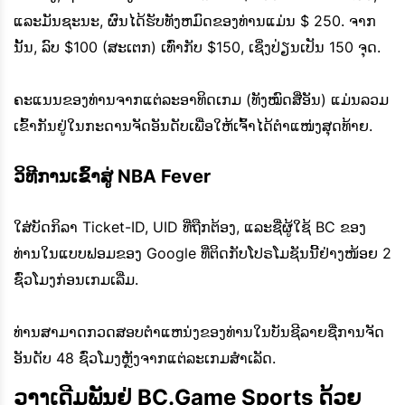
ແລະມັນຊະນະ, ຜົນໄດ້ຮັບທັງຫມົດຂອງທ່ານແມ່ນ $ 250. ຈາກ
ນັ້ນ, ລົບ $100 (ສະເຕກ) ເທົ່າກັບ $150, ເຊິ່ງປ່ຽນເປັນ 150 ຈຸດ.
ຄະແນນຂອງທ່ານຈາກແຕ່ລະອາທິດເກມ (ທັງໝົດສີ່ອັນ) ແມ່ນລວມ
ເຂົ້າກັນຢູ່ໃນກະດານຈັດອັນດັບເພື່ອໃຫ້ເຈົ້າໄດ້ຕໍາແໜ່ງສຸດທ້າຍ.
ວິທີການເຂົ້າສູ່ NBA Fever
ໃສ່ບັດກິລາ Ticket-ID, UID ທີ່ຖືກຕ້ອງ, ແລະຊື່ຜູ້ໃຊ້ BC ຂອງ
ທ່ານໃນແບບຟອມຂອງ Google ທີ່ຕິດກັບໂປຣໂມຊັນນີ້ຢ່າງໜ້ອຍ 2
ຊົ່ວໂມງກ່ອນເກມເລີ່ມ.
ທ່ານສາມາດກວດສອບຕໍາແຫນ່ງຂອງທ່ານໃນບັນຊີລາຍຊື່ການຈັດ
ອັນດັບ 48 ຊົ່ວໂມງຫຼັງຈາກແຕ່ລະເກມສໍາເລັດ.
ວາງເດີມພັນຢູ່ BC.Game Sports ດ້ວຍ