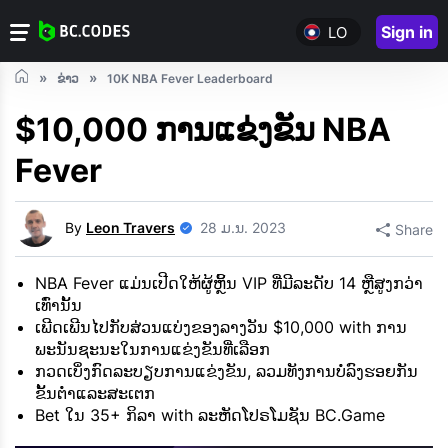
Sign in
LO
ຂ່າວ
10K NBA Fever Leaderboard
$10,000 ການແຂ່ງຂັນ NBA
Fever
By
Leon Travers
28 ມ.ນ. 2023
Share
NBA Fever ແມ່ນເປີດໃຫ້ຜູ້ຫຼິ້ນ VIP ທີ່ມີລະດັບ 14 ຫຼືສູງກວ່າ
ເທົ່ານັ້ນ
ເພີດເພີນໄປກັບສ່ວນແບ່ງຂອງລາງວັນ $10,000 with ການ
ພະນັນຊະນະໃນການແຂ່ງຂັນທີ່ເລືອກ
ກວດເບິ່ງກົດລະບຽບການແຂ່ງຂັນ, ລວມທັງການບໍ່ລົງຮອຍກັນ
ຂັ້ນຕ່ໍາແລະສະເຕກ
Bet ໃນ 35+ ກິລາ with ລະຫັດໂປຣໂມຊັນ BC.Game