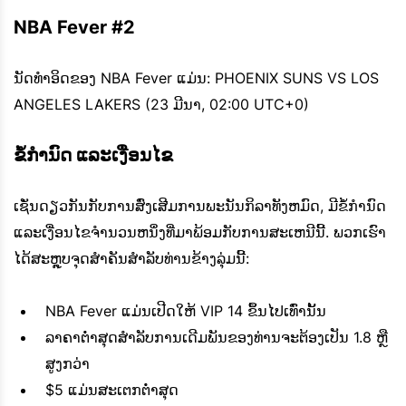
NBA Fever #2
ນັດທຳອິດຂອງ NBA Fever ແມ່ນ: PHOENIX SUNS VS LOS
ANGELES LAKERS (23 ມີນາ, 02:00 UTC+0)
ຂໍ້ກຳນົດ ແລະເງື່ອນໄຂ
ເຊັ່ນດຽວກັນກັບການສົ່ງເສີມການພະນັນກິລາທັງຫມົດ, ມີຂໍ້ກໍານົດ
ແລະເງື່ອນໄຂຈໍານວນຫນຶ່ງທີ່ມາພ້ອມກັບການສະເຫນີນີ້. ພວກເຮົາ
ໄດ້ສະຫຼຸບຈຸດສໍາຄັນສໍາລັບທ່ານຂ້າງລຸ່ມນີ້:
NBA Fever ແມ່ນເປີດໃຫ້ VIP 14 ຂຶ້ນໄປເທົ່ານັ້ນ
ລາຄາຕໍ່າສຸດສໍາລັບການເດີມພັນຂອງທ່ານຈະຕ້ອງເປັນ 1.8 ຫຼື
ສູງກວ່າ
$5 ແມ່ນສະເຕກຕໍ່າສຸດ