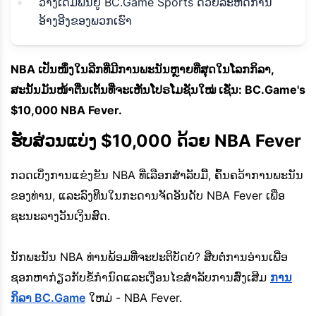
ວາງເດີມພັນຢູ່ BC.Game Sports ດ້ວຍລະຫັດການ
ອ້າງອີງຂອງພວກເຮົາ
NBA ເປັນໜຶ່ງໃນລີກທີ່ມີການພະນັນຫຼາຍທີ່ສຸດໃນໂລກກິລາ,
ສະນັ້ນມັນໜ້າຕື່ນເຕັ້ນທີ່ຈະເຫັນໂປຣໂມຊັນໃໝ່ ເຊັ່ນ: BC.Game's
$10,000 NBA Fever.
ຮັບສ່ວນແບ່ງ $10,000 ດ້ວຍ NBA Fever
ກວດເບິ່ງການແຂ່ງຂັນ NBA ທີ່ເລືອກສໍາລັບມື້, ຄົ້ນຄວ້າການພະນັນ
ຂອງທ່ານ, ແລະລົງທືນໃນກະດານຈັດອັນດັບ NBA Fever ເພື່ອ
ຊະນະລາງວັນເງິນສົດ.
ນັກພະນັນ NBA ທ່ານພ້ອມທີ່ຈະປະຕິບັດບໍ? ສືບຕໍ່ການອ່ານເພື່ອ
ຊອກຫາກ່ຽວກັບຂໍ້ກໍານົດແລະເງື່ອນໄຂສໍາລັບການສົ່ງເສີມ
ການ
ກິລາ BC.Game
ໃຫມ່ - NBA Fever.