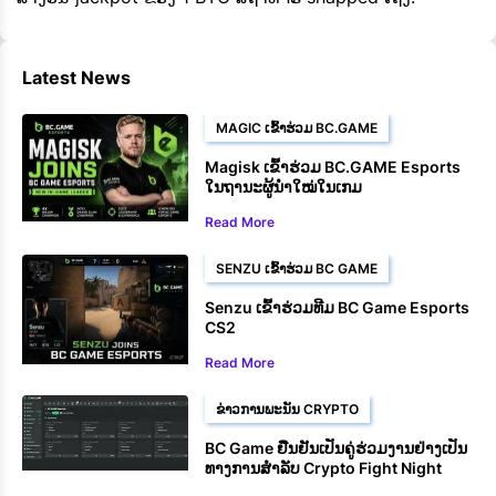
Latest News
MAGIC ເຂົ້າຮ່ວມ BC.GAME
Magisk ເຂົ້າຮ່ວມ BC.GAME Esports
ໃນຖານະຜູ້ນຳໃໝ່ໃນເກມ
Read More
SENZU ເຂົ້າຮ່ວມ BC GAME
Senzu ເຂົ້າຮ່ວມທີມ BC Game Esports
CS2
Read More
ຂ່າວການພະນັນ CRYPTO
BC Game ຢືນຢັນເປັນຄູ່ຮ່ວມງານຢ່າງເປັນ
ທາງການສໍາລັບ Crypto Fight Night
2025