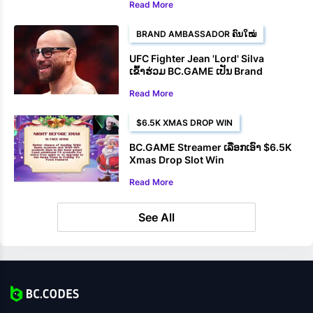
Read More
BRAND AMBASSADOR ຄົນໃໝ່
UFC Fighter Jean 'Lord' Silva
ເຂົ້າຮ່ວມ BC.GAME ເປັນ Brand
Ambassador
Read More
$6.5K XMAS DROP WIN
BC.GAME Streamer ເລືອກເອົາ $6.5K
Xmas Drop Slot Win
Read More
See All