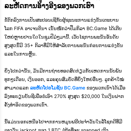
ລະຫັດການອ້າງອີງຂອງພວກເຮົາ
ຂໍ້ຕົກລົງການເປັນສະປອນເຊີກັບຜູ້ຊະນະການແຂ່ງຂັນເຕະບານ
ໂລກ FIFA ອາເຈນຕິນາ ເນັ້ນໜັກວ່າປຶ້ມກິລາ BC.Game ໄດ້ເຕີບ
ໃຫຍ່ຫຼາຍປານໃດໃນຊຸມປີມໍ່ໆມານີ້. ເວັບໄຊການພະນັນອັນດັບ
ສູງສຸດນີ້ມີ 35+ ກິລາທີ່ມີໃຫ້ສໍາລັບການພະນັນກ່ອນການແຂ່ງຂັນ
ແລະໃນການຫຼິ້ນ.
ຍິ່ງໄປກວ່ານັ້ນ, ມັນມີການຖ່າຍທອດສົດກ່ຽວກັບເຫດການນັບພັນ
ທຸກໆເດືອນ, ເງິນອອກ, ແລະຄຸນສົມບັດທີ່ຍິ່ງໃຫຍ່ອື່ນໆ. ລູກຄ້າໃໝ່
ສາມາດແລກ
ລະຫັດໂປຣໂມຊັນ BC.Game
ຂອງພວກເຮົາໄດ້ເມື່ອ
ລົງທະບຽນບັນຊີເພື່ອຂໍເອົາ 270% ສູງສຸດ $20,000 ໃນເງິນຝາກ
ຄັ້ງທຳອິດຂອງພວກເຂົາ.
ນີ້ແມ່ນນອກເຫນືອໄປຈາກການຫມຸນຟຣີປະຈໍາວັນໃນລໍ້ໂຊກດີທີ່ມີ
ລາງວັນ jackpot ຂອງ 1 BTC ລໍຖ້າທີ່ຈະ snapped ເຖິງ.