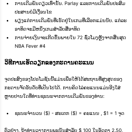
ການເດີມພັນດຽວເທົ່ານັ້ນ. Parlay ແລະການເດີມພັນປະສົມ
ປະສານບໍ່ມີເງື່ອນໄຂ
ພຽງແຕ່ການເດີມພັນທີ່ເຮັດຢູ່ໃນເກມທີ່ເລືອກແມ່ນນັບ. ແຕ່ລະ
ອາທິດຈະມີຫນຶ່ງເກມສໍາລັບສີ່ອາທິດ
ການຈ່າຍເງິນຈະເກີດຂຶ້ນພາຍໃນ 72 ຊົ່ວໂມງຫຼັງຈາກສິ້ນສຸດ
NBA Fever #4
ວິທີການເຮັດວຽກຂອງກະດານຄະແນນ
ຈຸດປະສົງຂອງໂປຣໂມຊັນນີ້ແມ່ນເພື່ອໃຫ້ໄດ້ສະຖານທີ່ສູງສຸດຂອງ
ກະດານຈັດອັນດັບທີ່ເປັນໄປໄດ້. ການຄິດໄລ່ຄະແນນແມ່ນອີງໃສ່
ຫຼາຍປານໃດທີ່ທ່ານຊະນະຈາກການເດີມພັນຂອງທ່ານ:
ຊະນະຈໍານວນ ($) - ສະເຕກ ($) = ຄະແນນ , $1 = 1 ຈຸດ
ຕົວຢ່າງ, ຖ້າທ່ານວາງການພະນັນສໍາລັບ $ 100 ໃນອັດຕາ 2.50,