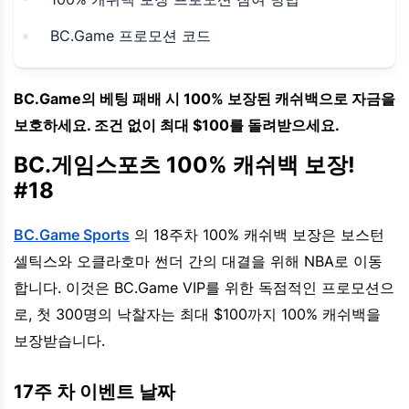
BC.Game 프로모션 코드
BC.Game의 베팅 패배 시 100% 보장된 캐쉬백으로 자금을
보호하세요. 조건 없이 최대 $100를 돌려받으세요.
BC.게임스포츠 100% 캐쉬백 보장!
#18
BC.Game Sports
의 18주차 100% 캐쉬백 보장은 보스턴
셀틱스와 오클라호마 썬더 간의 대결을 위해 NBA로 이동
합니다. 이것은 BC.Game VIP를 위한 독점적인 프로모션으
로, 첫 300명의 낙찰자는 최대 $100까지 100% 캐쉬백을
보장받습니다.
17주 차 이벤트 날짜