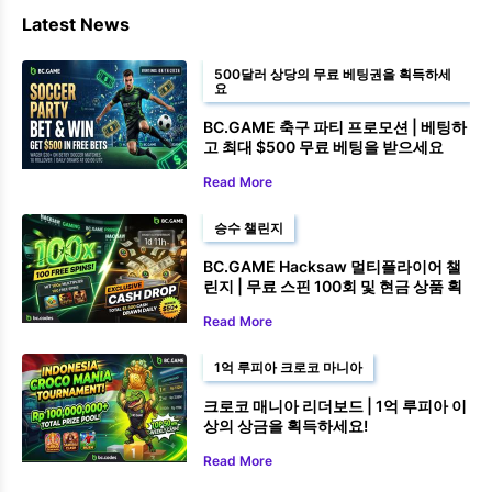
Latest News
500달러 상당의 무료 베팅권을 획득하세
요
BC.GAME 축구 파티 프로모션 | 베팅하
고 최대 $500 무료 베팅을 받으세요
Read More
승수 챌린지
BC.GAME Hacksaw 멀티플라이어 챌
린지 | 무료 스핀 100회 및 현금 상품 획
득 기회!
Read More
1억 루피아 크로코 마니아
크로코 매니아 리더보드 | 1억 루피아 이
상의 상금을 획득하세요!
Read More