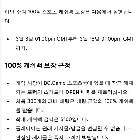
이번 주의 100% 스포츠 캐쉬백 보장은 다음에서 실행됩니
다.
3월 8일 01:00pm GMT부터 3월 15일 01:00pm GMT
까지.
100% 캐쉬백 보장 규정
게임 시장이 BC.Game 스포츠북에 있을 때 잠금 해제
되는 포럼의 스레드에
OPEN
베팅을 제출하십시오.
처음 300개의 패배 베팅은 베팅 금액의 100% 캐쉬백
을 받습니다.
최대 캐쉬백 금액은 $100입니다.
플레이어는 원래 게시물/답글을 편집할 수 없습니다.
편집된 게시물은 즉시 자격이 박탈됩니다.