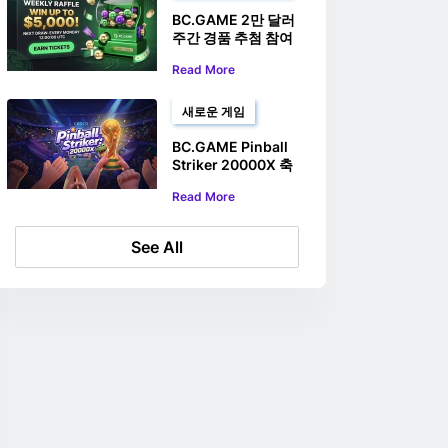
BC.GAME 2만 달러
주간 경품 추첨 참여
방법
Read More
새로운 게임
BC.GAME Pinball
Striker 20000X 축
구 카지노 게임 출시
Read More
See All