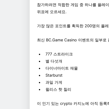
참가하려면 적합한 게임 중 하나를 플레이하여 포
위표에 오르세요.
가장 많은 포인트를 획득한 200명의 플레이
최신 BC.Game Casino 이벤트의 일부
777 스트라이크
별 다섯개
다이너마이트 재물
Starburst
과일 가게
윌리스 핫 칠리
이 인기 있는 crypto 카지노에 아직 등