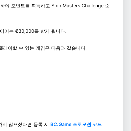
인트를 획득하고 Spin Masters Challenge 순
어는 €30,000를 받게 됩니다.
로 플레이할 수 있는 게임은 다음과 같습니다.
록하지 않으셨다면 등록 시
BC.Game 프로모션 코드