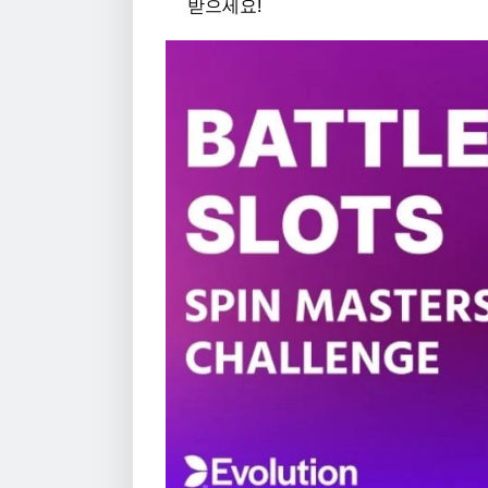
받으세요!