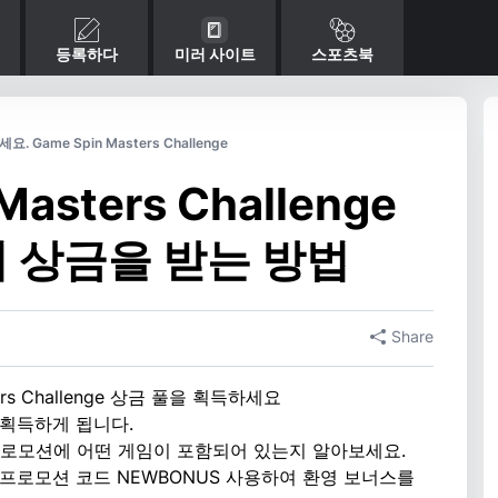
등록하다
미러 사이트
스포츠북
 Game Spin Masters Challenge
Masters Challenge
의 상금을 받는 방법
Share
rs Challenge 상금 풀을 획득하세요
 획득하게 됩니다.
로모션에 어떤 게임이 포함되어 있는지 알아보세요.
 프로모션 코드 NEWBONUS 사용하여 환영 보너스를