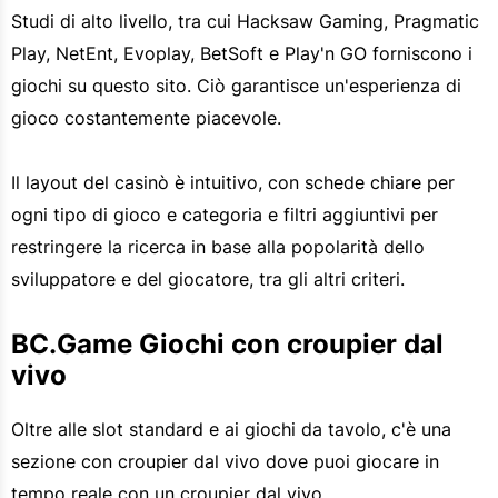
Studi di alto livello, tra cui Hacksaw Gaming, Pragmatic
Play, NetEnt, Evoplay, BetSoft e Play'n GO forniscono i
giochi su questo sito. Ciò garantisce un'esperienza di
gioco costantemente piacevole.
Il layout del casinò è intuitivo, con schede chiare per
ogni tipo di gioco e categoria e filtri aggiuntivi per
restringere la ricerca in base alla popolarità dello
sviluppatore e del giocatore, tra gli altri criteri.
BC.Game Giochi con croupier dal
vivo
Oltre alle slot standard e ai giochi da tavolo, c'è una
sezione con croupier dal vivo dove puoi giocare in
tempo reale con un croupier dal vivo.