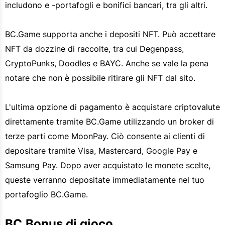
includono e -portafogli e bonifici bancari, tra gli altri.
BC.Game supporta anche i depositi NFT. Può accettare
NFT da dozzine di raccolte, tra cui Degenpass,
CryptoPunks, Doodles e BAYC. Anche se vale la pena
notare che non è possibile ritirare gli NFT dal sito.
L'ultima opzione di pagamento è acquistare criptovalute
direttamente tramite BC.Game utilizzando un broker di
terze parti come MoonPay. Ciò consente ai clienti di
depositare tramite Visa, Mastercard, Google Pay e
Samsung Pay. Dopo aver acquistato le monete scelte,
queste verranno depositate immediatamente nel tuo
portafoglio BC.Game.
BC.Bonus di gioco