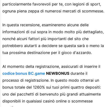
particolarmente favorevoli per te, con legioni di sport,
ognuna piena zeppa di numerosi mercati di scommesse.
In questa recensione, esamineremo alcune delle
informazioni di cui sopra in modo molto più dettagliato,
nonché alcuni fattori più importanti del sito che
potrebbero aiutarti a decidere se questa sarà o meno la
tua prossima destinazione per il gioco d'azzardo.
Al momento della registrazione, assicurati di inserire il
codice bonus BC.game
NEWBONUS
durante il
processo di registrazione. In questo modo otterrai un
bonus totale del 1260% sui tuoi primi quattro depositi:
uno dei pacchetti di benvenuto più grandi attualmente
disponibili in qualsiasi casinò online o scommesse