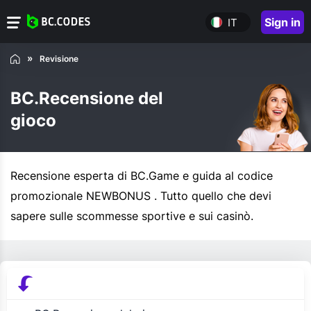
Sign in
IT
Revisione
BC.Recensione del
gioco
Recensione esperta di BC.Game e guida al codice
promozionale NEWBONUS . Tutto quello che devi
sapere sulle scommesse sportive e sui casinò.