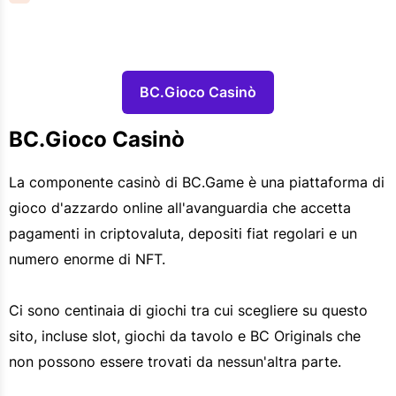
BC.Gioco Casinò
BC.Gioco Casinò
La componente casinò di BC.Game è una piattaforma di
gioco d'azzardo online all'avanguardia che accetta
pagamenti in criptovaluta, depositi fiat regolari e un
numero enorme di NFT.
Ci sono centinaia di giochi tra cui scegliere su questo
sito, incluse slot, giochi da tavolo e BC Originals che
non possono essere trovati da nessun'altra parte.