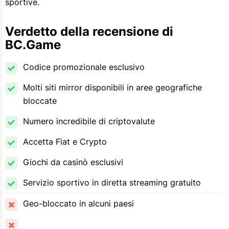
sportive.
Verdetto della recensione di 
BC.Game 
Codice promozionale esclusivo
Molti siti mirror disponibili in aree geografiche
bloccate
Numero incredibile di criptovalute
Accetta Fiat e Crypto
Giochi da casinò esclusivi
Servizio sportivo in diretta streaming gratuito
Geo-bloccato in alcuni paesi