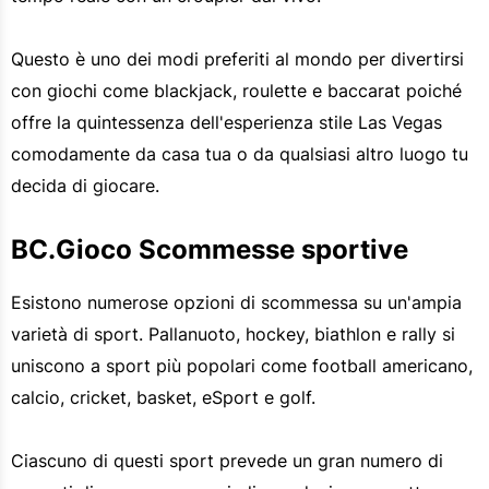
Questo è uno dei modi preferiti al mondo per divertirsi
con giochi come blackjack, roulette e baccarat poiché
offre la quintessenza dell'esperienza stile Las Vegas
comodamente da casa tua o da qualsiasi altro luogo tu
decida di giocare.
BC.Gioco Scommesse sportive
Esistono numerose opzioni di scommessa su un'ampia
varietà di sport. Pallanuoto, hockey, biathlon e rally si
uniscono a sport più popolari come football americano,
calcio, cricket, basket, eSport e golf.
Ciascuno di questi sport prevede un gran numero di