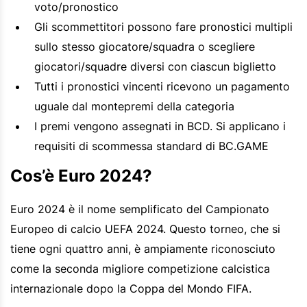
voto/pronostico
Gli scommettitori possono fare pronostici multipli
sullo stesso giocatore/squadra o scegliere
giocatori/squadre diversi con ciascun biglietto
Tutti i pronostici vincenti ricevono un pagamento
uguale dal montepremi della categoria
I premi vengono assegnati in BCD. Si applicano i
requisiti di scommessa standard di BC.GAME
Cos’è Euro 2024?
Euro 2024 è il nome semplificato del Campionato
Europeo di calcio UEFA 2024. Questo torneo, che si
tiene ogni quattro anni, è ampiamente riconosciuto
come la seconda migliore competizione calcistica
internazionale dopo la Coppa del Mondo FIFA.