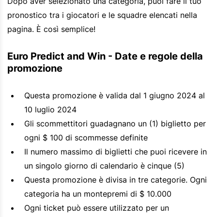
Dopo aver selezionato una categoria, puoi fare il tuo
pronostico tra i giocatori e le squadre elencati nella
pagina. È così semplice!
Euro Predict and Win - Date e regole della
promozione
Questa promozione è valida dal 1 giugno 2024 al
10 luglio 2024
Gli scommettitori guadagnano un (1) biglietto per
ogni $ 100 di scommesse definite
Il numero massimo di biglietti che puoi ricevere in
un singolo giorno di calendario è cinque (5)
Questa promozione è divisa in tre categorie. Ogni
categoria ha un montepremi di $ 10.000
Ogni ticket può essere utilizzato per un