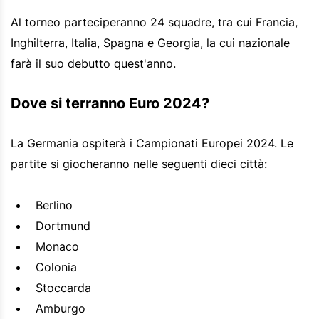
Al torneo parteciperanno 24 squadre, tra cui Francia,
Inghilterra, Italia, Spagna e Georgia, la cui nazionale
farà il suo debutto quest'anno.
Dove si terranno Euro 2024?
La Germania ospiterà i Campionati Europei 2024. Le
partite si giocheranno nelle seguenti dieci città:
Berlino
Dortmund
Monaco
Colonia
Stoccarda
Amburgo