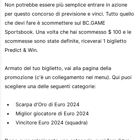
Non potrebbe essere più semplice entrare in azione
per questo concorso di previsione e vinci. Tutto quello
che devi fare è scommettere sul BC.GAME
Sportsbook. Una volta che hai scommesso $ 100 e le
scommesse sono state definite, riceverai 1 biglietto
Predict & Win.
Armato del tuo biglietto, vai alla pagina della
promozione (c'è un collegamento nel menu). Qui puoi
scegliere una delle seguenti categorie:
Scarpa d'Oro di Euro 2024
Miglior giocatore di Euro 2024
Vincitore Euro 2024 (squadra)