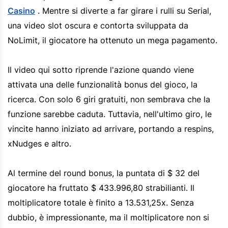
Casino
. Mentre si diverte a far girare i rulli su Serial,
una video slot oscura e contorta sviluppata da
NoLimit, il giocatore ha ottenuto un mega pagamento.
Il video qui sotto riprende l'azione quando viene
attivata una delle funzionalità bonus del gioco, la
ricerca. Con solo 6 giri gratuiti, non sembrava che la
funzione sarebbe caduta. Tuttavia, nell'ultimo giro, le
vincite hanno iniziato ad arrivare, portando a respins,
xNudges e altro.
Al termine del round bonus, la puntata di $ 32 del
giocatore ha fruttato $ 433.996,80 strabilianti. Il
moltiplicatore totale è finito a 13.531,25x. Senza
dubbio, è impressionante, ma il moltiplicatore non si