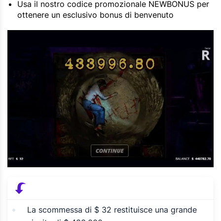
Usa il nostro codice promozionale NEWBONUS per
ottenere un esclusivo bonus di benvenuto
La scommessa di $ 32 restituisce una grande