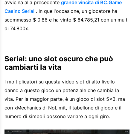
avvicina alla precedente
grande vincita di BC.Game
Casino Serial
. In quell'occasione, un giocatore ha
scommesso $ 0,86 e ha vinto $ 64.785,21 con un multi
di 74.800x.
Serial: uno slot oscuro che può
cambiarti la vita
I moltiplicatori su questa video slot di alto livello
danno a questo gioco un potenziale che cambia la
vita. Per la maggior parte, è un gioco di slot 5x3, ma
con xMechanics di NoLimit, il tabellone di gioco e il
numero di simboli possono variare a ogni giro.