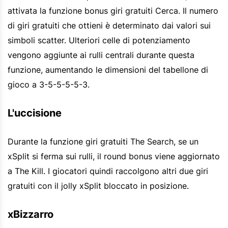
attivata la funzione bonus giri gratuiti Cerca. Il numero
di giri gratuiti che ottieni è determinato dai valori sui
simboli scatter. Ulteriori celle di potenziamento
vengono aggiunte ai rulli centrali durante questa
funzione, aumentando le dimensioni del tabellone di
gioco a 3-5-5-5-5-3.
L'uccisione
Durante la funzione giri gratuiti The Search, se un
xSplit si ferma sui rulli, il round bonus viene aggiornato
a The Kill. I giocatori quindi raccolgono altri due giri
gratuiti con il jolly xSplit bloccato in posizione.
xBizzarro