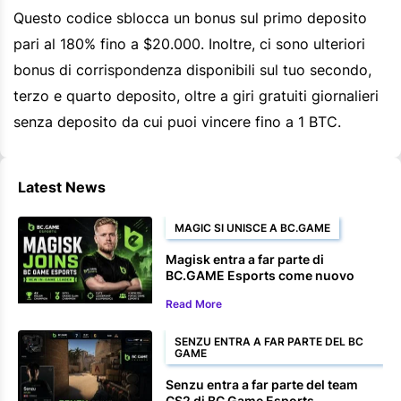
Questo codice sblocca un bonus sul primo deposito
pari al 180% fino a $20.000. Inoltre, ci sono ulteriori
bonus di corrispondenza disponibili sul tuo secondo,
terzo e quarto deposito, oltre a giri gratuiti giornalieri
senza deposito da cui puoi vincere fino a 1 BTC.
Latest News
MAGIC SI UNISCE A BC.GAME
Magisk entra a far parte di
BC.GAME Esports come nuovo
leader in-game
Read More
SENZU ENTRA A FAR PARTE DEL BC
GAME
Senzu entra a far parte del team
CS2 di BC Game Esports.