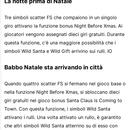
La notte prima di Natale
Tre simboli scatter FS che compaiono in un singolo
giro attivano la funzione bonus Night Before Xmas. Ai
giocatori vengono assegnati dieci giri gratuiti. Durante
questa funzione, c'è una maggiore possibilità che i
simboli Wild Santa e Wild Gift arrivino sui rulli. IO
Babbo Natale sta arrivando in città
Quando quattro scatter FS si fermano nel gioco base o
nella funzione Night Before Xmas, si sbloccano dieci
giri gratuiti nel gioco bonus Santa Claus is Coming to
Town. Con questa funzione, i simboli Wild Santa
attivano i rulli. Una volta attivato un rullo, è garantito
che altri simboli Wild Santa atterrino su di esso con