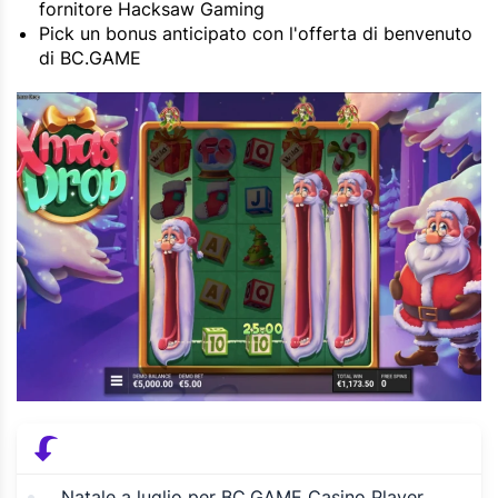
fornitore Hacksaw Gaming
Pick un bonus anticipato con l'offerta di benvenuto
di BC.GAME
Natale a luglio per BC.GAME Casino Player