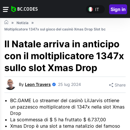
Sign in
IT
Notizia
Moltiplicatore 1347x sul gioco del casinò Xmas Drop Slot bc
Il Natale arriva in anticipo
con il moltiplicatore 1347x
sullo slot Xmas Drop
By
Leon Travers
25 lug 2024
Share
BC.GAME Lo streamer del casinò LilJarvis ottiene
un pazzesco moltiplicatore di 1347x nella slot Xmas
Drop
La scommessa di $ 5 ha fruttato $ 6.737,00
Xmas Drop è una slot a tema natalizio del famoso