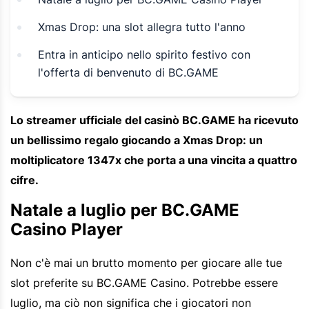
Xmas Drop: una slot allegra tutto l'anno
Entra in anticipo nello spirito festivo con
l'offerta di benvenuto di BC.GAME
Lo streamer ufficiale del casinò BC.GAME ha ricevuto
un bellissimo regalo giocando a Xmas Drop: un
moltiplicatore 1347x che porta a una vincita a quattro
cifre.
Natale a luglio per BC.GAME
Casino Player
Non c'è mai un brutto momento per giocare alle tue
slot preferite su BC.GAME Casino. Potrebbe essere
luglio, ma ciò non significa che i giocatori non