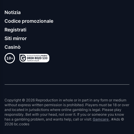
Notizia
Codice promozionale
Registrati
Siti mirror
Casinò
Copyright © 2026 Reproduction in whole or in part in any form or medium
without express written permission is prohibited. Players must be 18 or over
and located in jurisdictions where online gambling is legal. Please play
responsibly. Bet with your head, not over it. If you or someone you know
has a gambling problem, and wants help, call or visit:
Gamcare
. #Ads ©
2026 bc.codes