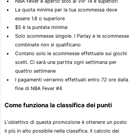
NBA Fever è aperto solo ai VIP 14 e superiori
La quota minima per la tua scommessa deve
essere 1.8 o superiore
$5 è la puntata minima
Solo scommesse singole. I Parlay e le scommesse
combinate non si qualificano
Contano solo le scommesse effettuate sui giochi
scelti. Ci sarà una partita ogni settimana per
quattro settimane
I pagamenti verranno effettuati entro 72 ore dalla
fine di NBA Fever #4
Come funziona la classifica dei punti
L'obiettivo di questa promozione è ottenere un posto
il più in alto possibile nella classifica. Il calcolo dei