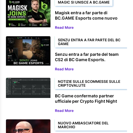
MAGIC SI UNISCE A BC.GAME
Magisk entra a far parte di
BC.GAME Esports come nuovo
leader in-game
Read More
SENZU ENTRA A FAR PARTE DEL BC
GAME
Senzu entra a far parte del team
CS2 di BC Game Esports.
Read More
NOTIZIE SULLE SCOMMESSE SULLE
CRIPTOVALUTE
BC Game confermato partner
ufficiale per Crypto Fight Night
2025
Read More
NUOVO AMBASCIATORE DEL
MARCHIO