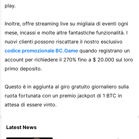
play.
Inoltre, offre streaming live su migliaia di eventi ogni
mese, incassi e molte altre fantastiche funzionalità. I
nuovi clienti possono riscattare il nostro esclusivo
codice promozionale BC.Game
quando registrano un
account per richiedere il 270% fino a $ 20.000 sul loro
primo deposito.
Questo è in aggiunta al giro gratuito giornaliero sulla
ruota fortunata con un premio jackpot di 1 BTC in
attesa di essere vinto.
Latest News