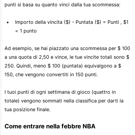
punti si basa su quanto vinci dalla tua scommessa:
Importo della vincita ($) - Puntata ($) = Punti , $1
= 1 punto
Ad esempio, se hai piazzato una scommessa per $ 100
a una quota di 2,50 e vince, le tue vincite totali sono $
250. Quindi, meno $ 100 (puntata) equivalgono a $
150, che vengono convertiti in 150 punti.
I tuoi punti di ogni settimana di gioco (quattro in
totale) vengono sommati nella classifica per darti la
tua posizione finale.
Come entrare nella febbre NBA