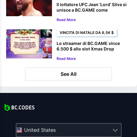
Il lottatore UFC Jean 'Lord' Silva si
unisce a BC.GAME come
ambasciatore del marchio
Read More
VINCITA DI NATALE DA 6,5K $
Lo streamer di BC.GAME vince
6.500 $ allo slot Xmas Drop
Read More
See All
United States