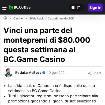
Sign in
IT
Casinò
Sfida Luck di Capodanno da 80K
Vinci una parte del
montepremi di $80.000
questa settimana al
BC.Game Casino
By
Jake McEvoy
10 gen 2024
Share
La sfida Luck di Capodanno è disponibile questa
settimana su BC.Game Casino
Tutti i giocatori registrati possono partecipare alla
promozione giocando ai giochi di slot selezionati