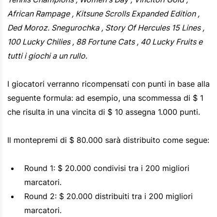
African Rampage , Kitsune Scrolls Expanded Edition ,
Ded Moroz. Snegurochka , Story Of Hercules 15 Lines ,
100 Lucky Chilies , 88 Fortune Cats , 40 Lucky Fruits e
tutti i giochi a un rullo.
I giocatori verranno ricompensati con punti in base alla
seguente formula: ad esempio, una scommessa di $ 1
che risulta in una vincita di $ 10 assegna 1.000 punti.
Il montepremi di $ 80.000 sarà distribuito come segue:
Round 1: $ 20.000 condivisi tra i 200 migliori
marcatori.
Round 2: $ 20.000 distribuiti tra i 200 migliori
marcatori.