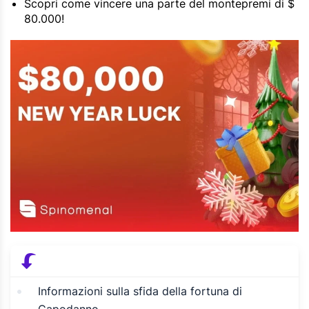
Scopri come vincere una parte del montepremi di $
80.000!
Informazioni sulla sfida della fortuna di
Capodanno