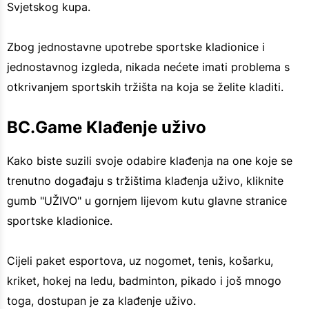
Svjetskog kupa.
Zbog jednostavne upotrebe sportske kladionice i
jednostavnog izgleda, nikada nećete imati problema s
otkrivanjem sportskih tržišta na koja se želite kladiti.
BC.Game Klađenje uživo
Kako biste suzili svoje odabire klađenja na one koje se
trenutno događaju s tržištima klađenja uživo, kliknite
gumb "UŽIVO" u gornjem lijevom kutu glavne stranice
sportske kladionice.
Cijeli paket esportova, uz nogomet, tenis, košarku,
kriket, hokej na ledu, badminton, pikado i još mnogo
toga, dostupan je za klađenje uživo.