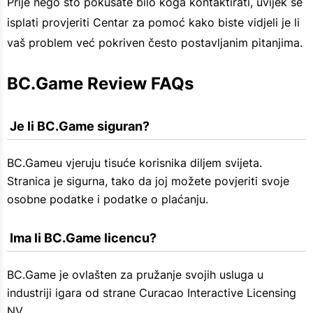
Prije nego što pokušate bilo koga kontaktirati, uvijek se
isplati provjeriti Centar za pomoć kako biste vidjeli je li
vaš problem već pokriven često postavljanim pitanjima.
BC.Game Review FAQs
 Je li BC.Game siguran?
BC.Gameu vjeruju tisuće korisnika diljem svijeta.
Stranica je sigurna, tako da joj možete povjeriti svoje
osobne podatke i podatke o plaćanju.
 Ima li BC.Game licencu?
BC.Game je ovlašten za pružanje svojih usluga u
industriji igara od strane Curacao Interactive Licensing
NV