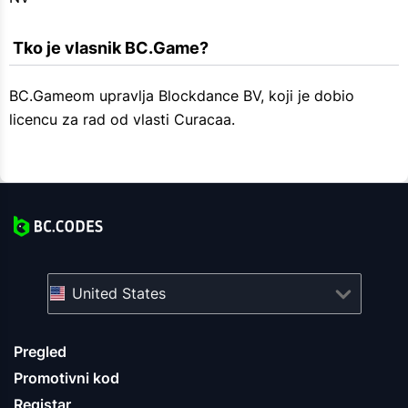
 Tko je vlasnik BC.Game?
BC.Gameom upravlja Blockdance BV, koji je dobio
licencu za rad od vlasti Curacaa.
United States
Pregled
Promotivni kod
Registar