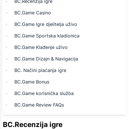
BC.Recenzija igre
BC.Game Casino
BC.Game Igre djelitelja uživo
BC.Game Sportska kladionica
BC.Game Klađenje uživo
BC.Game Dizajn & Navigacija
BC. Načini plaćanja igre
BC.Game Bonus
BC.Game korisnička služba
BC.Game Review FAQs
BC.Recenzija igre