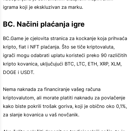
igrama koji je ekskluzivan za marku.
BC. Načini plaćanja igre
BC.Game je cjelovita stranica za kockanje koja prihvaća
kripto, fiat i NFT plaćanja. Što se tiče kriptovaluta,
igrači mogu odabrati uplatu koristeći preko 90 različitih
kripto kovanica, uključujući BTC, LTC, ETH, XRP, XLM,
DOGE i USDT.
Nema naknada za financiranje vašeg računa
kriptovalutom, ali morate platiti naknadu za povlačenje
kako biste pokrili trošak goriva, koji je obično oko 0,1%,
za slanje kovanica u vaš novčanik.