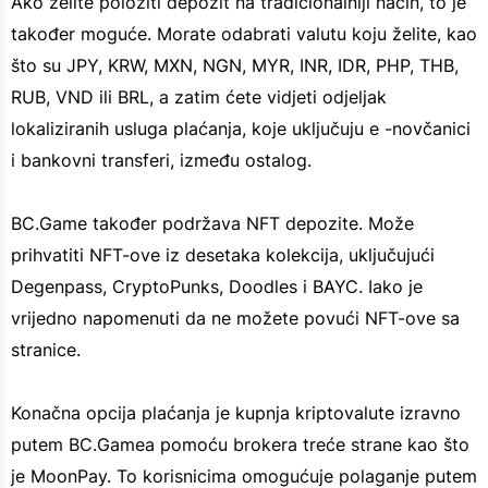
Ako želite položiti depozit na tradicionalniji način, to je
također moguće. Morate odabrati valutu koju želite, kao
što su JPY, KRW, MXN, NGN, MYR, INR, IDR, PHP, THB,
RUB, VND ili BRL, a zatim ćete vidjeti odjeljak
lokaliziranih usluga plaćanja, koje uključuju e -novčanici
i bankovni transferi, između ostalog.
BC.Game također podržava NFT depozite. Može
prihvatiti NFT-ove iz desetaka kolekcija, uključujući
Degenpass, CryptoPunks, Doodles i BAYC. Iako je
vrijedno napomenuti da ne možete povući NFT-ove sa
stranice.
Konačna opcija plaćanja je kupnja kriptovalute izravno
putem BC.Gamea pomoću brokera treće strane kao što
je MoonPay. To korisnicima omogućuje polaganje putem