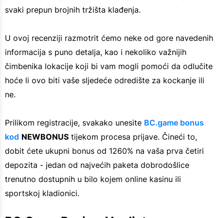
svaki prepun brojnih tržišta klađenja.
U ovoj recenziji razmotrit ćemo neke od gore navedenih
informacija s puno detalja, kao i nekoliko važnijih
čimbenika lokacije koji bi vam mogli pomoći da odlučite
hoće li ovo biti vaše sljedeće odredište za kockanje ili
ne.
Prilikom registracije, svakako unesite
BC.game bonus
kod
NEWBONUS
tijekom procesa prijave. Čineći to,
dobit ćete ukupni bonus od 1260% na vaša prva četiri
depozita - jedan od najvećih paketa dobrodošlice
trenutno dostupnih u bilo kojem online kasinu ili
sportskoj kladionici.