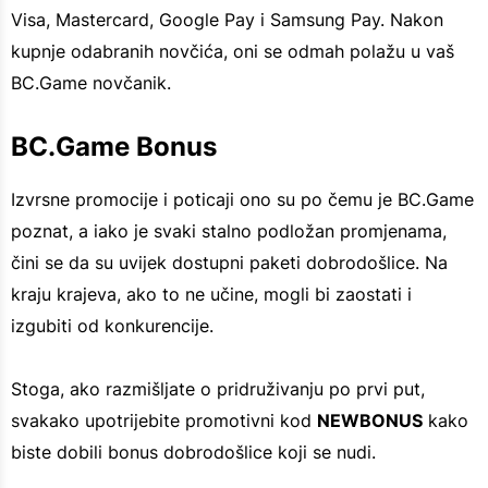
Visa, Mastercard, Google Pay i Samsung Pay. Nakon
kupnje odabranih novčića, oni se odmah polažu u vaš
BC.Game novčanik.
BC.Game Bonus
Izvrsne promocije i poticaji ono su po čemu je BC.Game
poznat, a iako je svaki stalno podložan promjenama,
čini se da su uvijek dostupni paketi dobrodošlice. Na
kraju krajeva, ako to ne učine, mogli bi zaostati i
izgubiti od konkurencije.
Stoga, ako razmišljate o pridruživanju po prvi put,
svakako upotrijebite promotivni kod
NEWBONUS
kako
biste dobili bonus dobrodošlice koji se nudi.