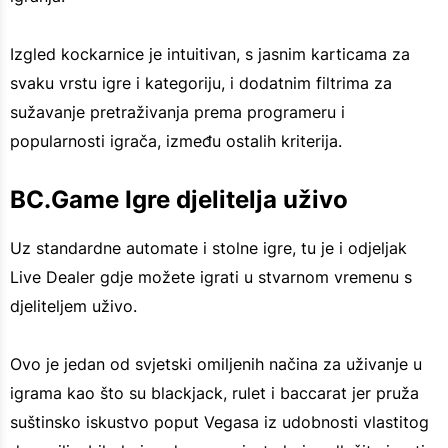
Izgled kockarnice je intuitivan, s jasnim karticama za
svaku vrstu igre i kategoriju, i dodatnim filtrima za
sužavanje pretraživanja prema programeru i
popularnosti igrača, između ostalih kriterija.
BC.Game Igre djelitelja uživo
Uz standardne automate i stolne igre, tu je i odjeljak
Live Dealer gdje možete igrati u stvarnom vremenu s
djeliteljem uživo.
Ovo je jedan od svjetski omiljenih načina za uživanje u
igrama kao što su blackjack, rulet i baccarat jer pruža
suštinsko iskustvo poput Vegasa iz udobnosti vlastitog