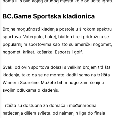
doma ili s bilo kojeg drugog mjesta koje odlučite igrati.
BC.Game Sportska kladionica
Brojne mogućnosti klađenja postoje u širokom spektru
sportova. Vaterpolo, hokej, biatlon i reli pridružuju se
popularnijim sportovima kao što su američki nogomet,
nogomet, kriket, košarka, Esports i golf.
Svaki od ovih sportova dolazi s velikim brojem tržišta
klađenja, tako da se ne morate kladiti samo na tržišta
Winner i Scoreline. Možete biti mnogo zamršeniji u
svojim odlukama o klađenju.
Tržišta su dostupna za domaća i međunarodna
natjecanja diljem svijeta, od najmanjih liga do finala