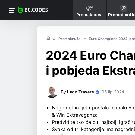
Promaknuća
Promotivni 
Promaknuća
Euro Champions 2024. pre
2024 Euro Cha
i pobjeda Ekst
By
Leon Travers
05 lip 2024
Nogometno ljeto postalo je malo v
& Win Extravaganza
Predvidite tko će biti najbolji igrač 
Svaka od tri kategorije ima nagradn