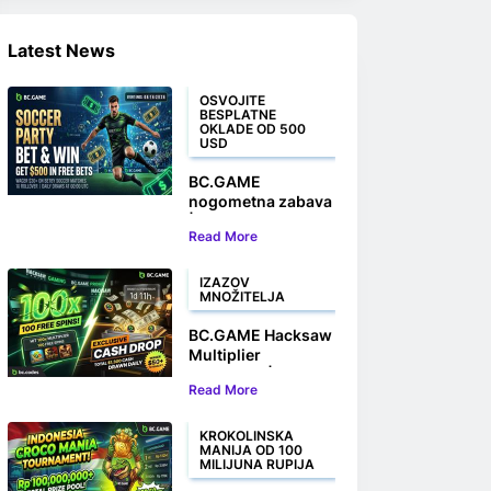
Latest News
OSVOJITE
BESPLATNE
OKLADE OD 500
USD
BC.GAME
nogometna zabava
| Kladite se i
Read More
osvojite do 500
USD u besplatnim
okladama
IZAZOV
MNOŽITELJA
BC.GAME Hacksaw
Multiplier
Challenge |
Read More
Osvojite 100
besplatnih okretaja
i novčane nagrade
KROKOLINSKA
MANIJA OD 100
MILIJUNA RUPIJA