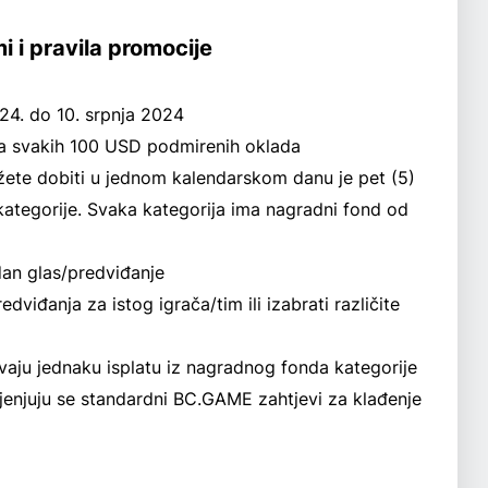
mi i pravila promocije
024. do 10. srpnja 2024
ić za svakih 100 USD podmirenih oklada
žete dobiti u jednom kalendarskom danu je pet (5)
 kategorije. Svaka kategorija ima nagradni fond od
edan glas/predviđanje
dviđanja za istog igrača/tim ili izabrati različite
aju jednaku isplatu iz nagradnog fonda kategorije
jenjuju se standardni BC.GAME zahtjevi za klađenje