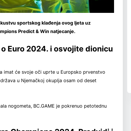
ustvu sportskog klađenja ovog ljeta uz
pions Predict & Win natjecanje.
 o Euro 2024. i osvojite dionicu
eta imat će svoje oči uprte u Europsko prvenstvo
e održava u Njemačkoj okuplja osam od deset
ivala nogometa, BC.GAME je pokrenuo petotednu