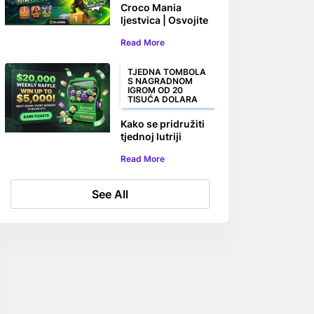
Croco Mania
ljestvica | Osvojite
svoj dio od
Read More
100.000.000 Rp+
TJEDNA TOMBOLA
S NAGRADNOM
IGROM OD 20
TISUĆA DOLARA
Kako se pridružiti
tjednoj lutriji
BC.GAME s 20.000
Read More
USD
See All