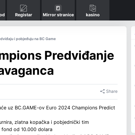
kod
Registar
Mirror stranice
kasino
dviđaju i pobjeđuju na BC Game
mpions Predviđanje
ravaganca
Share
ruće uz BC.GAME-ov Euro 2024 Champions Predict
turnira, zlatna kopačka i pobjednički tim
i fond od 10.000 dolara