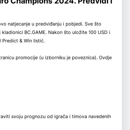
Euro Champions 2024. Predvidi i
ovo natjecanje u predviđanju i pobjedi. Sve što
koj kladionici BC.GAME. Nakon što uložite 100 USD i
Predict & Win listić.
ranicu promocije (u izborniku je poveznica). Ovdje
aviti svoju prognozu od igrača i timova navedenih