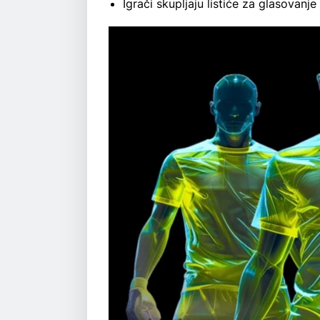
Igrači skupljaju listiće za glasovan