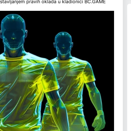
je stavljanjem pravih oklada u kladionici BC.GAME