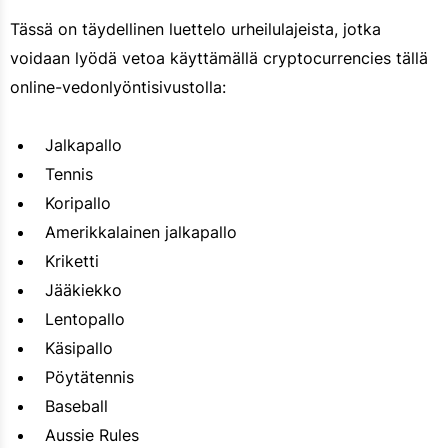
Tässä on täydellinen luettelo urheilulajeista, jotka
voidaan lyödä vetoa käyttämällä cryptocurrencies tällä
online-vedonlyöntisivustolla:
Jalkapallo
Tennis
Koripallo
Amerikkalainen jalkapallo
Kriketti
Jääkiekko
Lentopallo
Käsipallo
Pöytätennis
Baseball
Aussie Rules