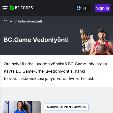
Sign in
FI
Urheiluvedonlyönti
BC.Game Vedonlyönti
Ota selvää urheiluvedonlyönnistä BC Game -sivustolla.
Käytä BC.Game-urheiluvedonlyöntiä, hanki
tervetuliaisbonuksesi ja lyö vetoa live-urheilusta.
MONIVUOTINEN SOPIMUS