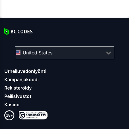
United States
Urheiluvedonlyönti
Kampanjakoodi
Rekisteröidy
Peilisivustot
Kasino