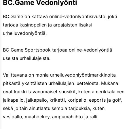
BC.Game Vedonlyönti
BC.Game on kattava online-vedonlyöntisivusto, joka
tarjoaa kasinopelien ja arpajaisten lisäksi
urheiluvedonlyöntiä.
BC Game Sportsbook tarjoaa online-vedonlyöntiä
useista urheilulajeista.
Valittavana on monia urheiluvedonlyöntimarkkinoita
pitkästä yksittäisten urheilulajien luettelosta. Mukana
ovat kaikki tavanomaiset suosikit, kuten amerikkalainen
jalkapallo, jalkapallo, kriketti, koripallo, esports ja golf,
sekä joitain ainutlaatuisempia tarjouksia, kuten
vesipallo, maahockey, ampumahiihto ja ralli.