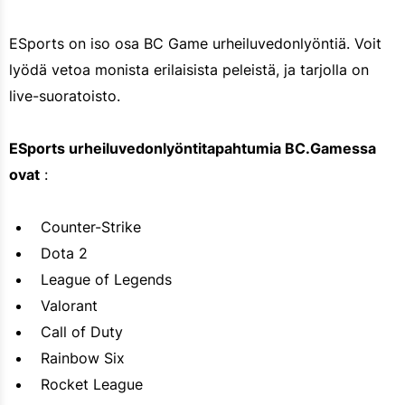
ESports on iso osa BC Game urheiluvedonlyöntiä. Voit
lyödä vetoa monista erilaisista peleistä, ja tarjolla on
live-suoratoisto.
ESports urheiluvedonlyöntitapahtumia BC.Gamessa
ovat
:
Counter-Strike
Dota 2
League of Legends
Valorant
Call of Duty
Rainbow Six
Rocket League