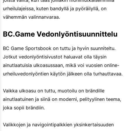
joista valita, kun taas joillakin monimutkaisemmilla
urheilulajeissa, kuten bandyllä ja pyöräilyllä, on
vähemmän valinnanvaraa.
BC.Game Vedonlyöntisuunnittelu
BC Game Sportsbook on tuttu ja hyvin suunniteltu.
Jotkut vedonlyöntisivustot haluavat olla täysin
ainutlaatuisia ulkoasussaan, mikä voi vuosien online-
urheiluvedonlyöntien käytön jälkeen olla turhauttavaa.
Vaikka ulkoasu on tuttu, muotoilu on brändille
ainutlaatuinen ja siinä on moderni, pelityylinen teema,
joka sopii brändiin.
Valikkojen ja navigointipalkkien yksinkertaisuuden