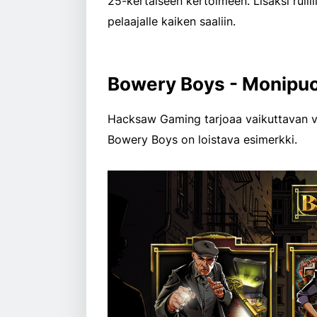
25-kertaiseen kertoimeen. Lisäksi rullill
pelaajalle kaiken saaliin.
Bowery Boys - Monipuo
Hacksaw Gaming tarjoaa vaikuttavan va
Bowery Boys on loistava esimerkki.