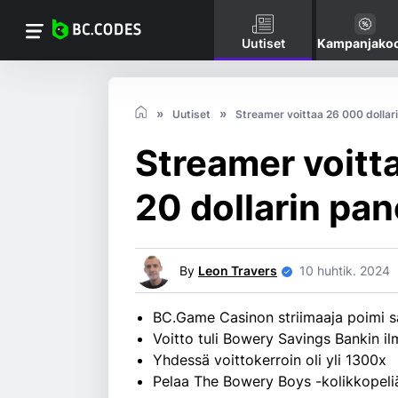
Uutiset
Kampanjako
Uutiset
Streamer voittaa 26 000 dollar
Streamer voitt
20 dollarin pa
By
Leon Travers
10 huhtik. 2024
BC.Game Casinon striimaaja poimi sa
Voitto tuli Bowery Savings Bankin 
Yhdessä voittokerroin oli yli 1300x
Pelaa The Bowery Boys -kolikkopeliä 