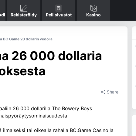
odi
Rekisteröidy
Peilisivustot
Kasino
ia BC Game 20 dollarin vedolla
aa 26 000 dollaria
noksesta
Share
aliin 26 000 dollarilla The Bowery Boys
ilmaispyöräytysominaisuudesta
ilmaiseksi tai oikealla rahalla BC.Game Casinolla