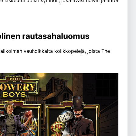
e laskeutui dollarisymboli, joka avasi holvin ja antoi
linen rautasahaluomus
likoiman vauhdikkaita kolikkopelejä, joista The