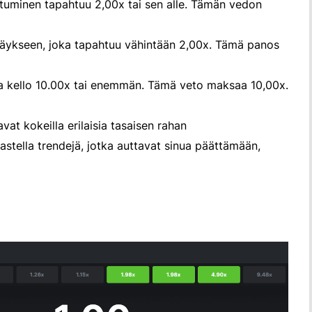
atuminen tapahtuu 2,00x tai sen alle. Tämän vedon
mäykseen, joka tapahtuu vähintään 2,00x. Tämä panos
 kello 10.00x tai enemmän. Tämä veto maksaa 10,00x.
avat kokeilla erilaisia tasaisen rahan
astella trendejä, jotka auttavat sinua päättämään,