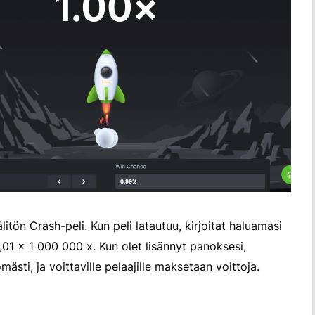
ön Crash-peli. Kun peli latautuu, kirjoitat haluamasi
1,01 x 1 000 000 x. Kun olet lisännyt panoksesi,
mästi, ja voittaville pelaajille maksetaan voittoja.