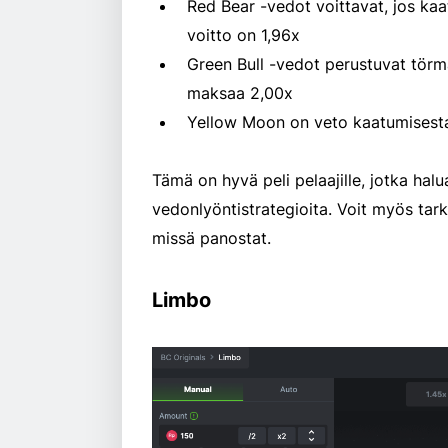
Red Bear -vedot voittavat, jos ka
voitto on 1,96x
Green Bull -vedot perustuvat tör
maksaa 2,00x
Yellow Moon on veto kaatumisesta
Tämä on hyvä peli pelaajille, jotka halu
vedonlyöntistrategioita. Voit myös tark
missä panostat.
Limbo