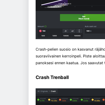
Crash-pelien suosio on kasvanut räjähd
suoraviivainen kerroinpeli. Piste aloit
panoksesi ennen kaatua. Jos saavutat
Crash Trenball