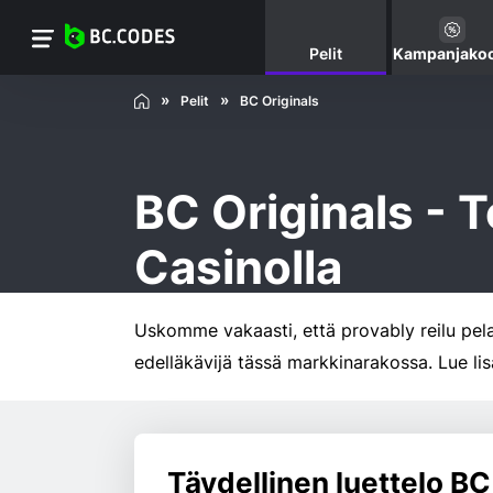
Pelit
Kampanjako
Pelit
BC Originals
BC Originals - 
Casinolla
Uskomme vakaasti, että provably reilu pel
edelläkävijä tässä markkinarakossa. Lue lisää
Täydellinen luettelo BC