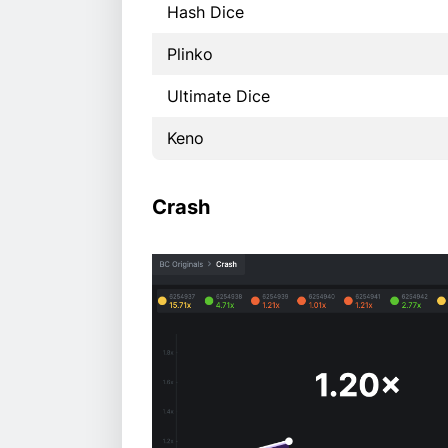
Hash Dice
Plinko
Ultimate Dice
Keno
Crash