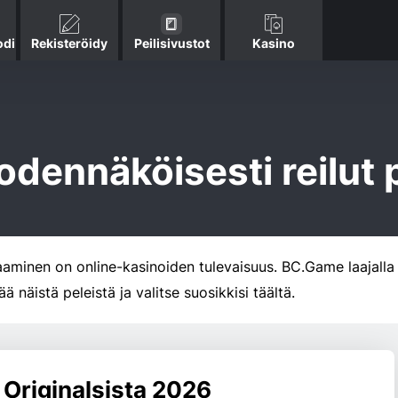
odi
Rekisteröidy
Peilisivustot
Kasino
Todennäköisesti reilut
aaminen on online-kasinoiden tulevaisuus. BC.Game laajalla
 näistä peleistä ja valitse suosikkisi täältä.
 Originalsista 2026