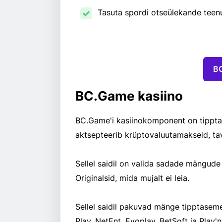
Tasuta spordi otseülekande teen
BC
BC.Game kasiino
BC.Game'i kasiinokomponent on tippta
aktsepteerib krüptovaluutamakseid, tava
Sellel saidil on valida sadade mängude
Originalsid, mida mujalt ei leia.
Sellel saidil pakuvad mänge tipptasem
Play, NetEnt, Evoplay, BetSoft ja Play'