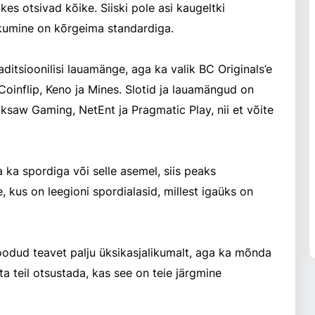
kes otsivad kõike. Siiski pole asi kaugeltki
akkumine on kõrgeima standardiga.
traditsioonilisi lauamänge, aga ka valik BC Originals’e
Coinflip, Keno ja Mines. Slotid ja lauamängud on
saw Gaming, NetEnt ja Pragmatic Play, nii et võite
ka spordiga või selle asemel, siis peaks
, kus on leegioni spordialasid, millest igaüks on
oodud teavet palju üksikasjalikumalt, aga ka mõnda
ta teil otsustada, kas see on teie järgmine