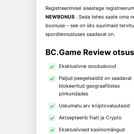
Registreerimisel sisestage registreerum
NEWBONUS
. Seda tehes saate oma n
boonuse – see on üks suurimaid tervitu
spordiennustuses saadaval on.
BC.Game Review otsu
Eksklusiivne sooduskood
Paljud peegelsaidid on saadaval
blokeeritud geograafilistes
piirkondades
Uskumatu arv krüptovaluutasid
Aktsepteerib Fiati ja Crypto
Eksklusiivsed kasiinomängud