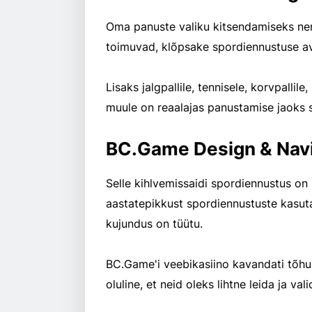
Oma panuste valiku kitsendamiseks nen
toimuvad, klõpsake spordiennustuse av
Lisaks jalgpallile, tennisele, korvpallile
muule on reaalajas panustamise jaoks 
BC.Game Design & Navi
Selle kihlvemissaidi spordiennustus on 
aastatepikkust spordiennustuste kasuta
kujundus on tüütu.
BC.Game'i veebikasiino kavandati tõhu
oluline, et neid oleks lihtne leida ja vali