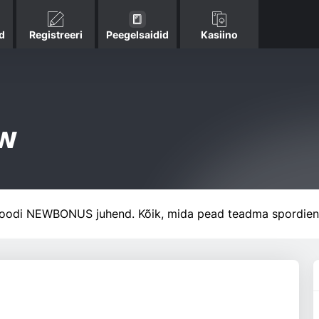
d
Registreeri
Peegelsaidid
Kasiino
w
oodi NEWBONUS juhend. Kõik, mida pead teadma spordiennu