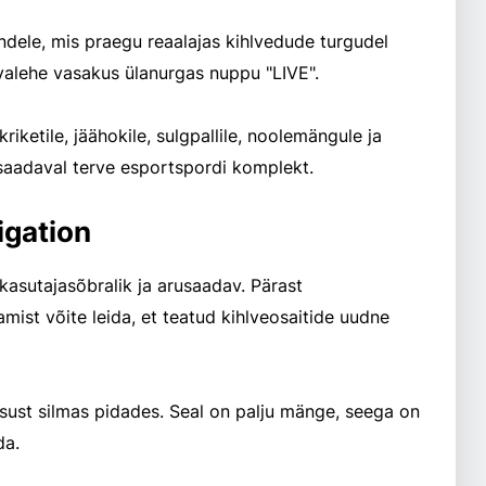
dele, mis praegu reaalajas kihlvedude turgudel
alehe vasakus ülanurgas nuppu "LIVE".
, kriketile, jäähokile, sulgpallile, noolemängule ja
saadaval terve esportspordi komplekt.
gation
kasutajasõbralik ja arusaadav. Pärast
mist võite leida, et teatud kihlveosaitide uudne
sust silmas pidades. Seal on palju mänge, seega on
da.