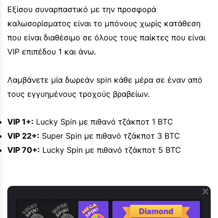
Εξίσου συναρπαστικό με την προσφορά
καλωσορίσματος είναι το μπόνους χωρίς κατάθεση
που είναι διαθέσιμο σε όλους τους παίκτες που είναι
VIP επιπέδου 1 και άνω.
Λαμβάνετε μία δωρεάν spin κάθε μέρα σε έναν από
τους εγγυημένους τροχούς βραβείων.
VIP 1+:
Lucky Spin με πιθανό τζάκποτ 1 BTC
VIP 22+:
Super Spin με πιθανό τζάκποτ 3 BTC
VIP 70+:
Lucky Spin με πιθανό τζάκποτ 5 BTC