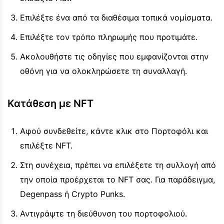
Επιλέξτε ένα από τα διαθέσιμα τοπικά νομίσματα.
Επιλέξτε τον τρόπο πληρωμής που προτιμάτε.
Ακολουθήστε τις οδηγίες που εμφανίζονται στην
οθόνη για να ολοκληρώσετε τη συναλλαγή.
Κατάθεση με NFT
Αφού συνδεθείτε, κάντε κλικ στο Πορτοφόλι και
επιλέξτε NFT.
Στη συνέχεια, πρέπει να επιλέξετε τη συλλογή από
την οποία προέρχεται το NFT σας. Για παράδειγμα,
Degenpass ή Crypto Punks.
Αντιγράψτε τη διεύθυνση του πορτοφολιού.