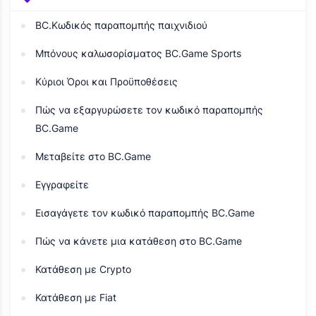
BC.Κωδικός παραπομπής παιχνιδιού
Μπόνους καλωσορίσματος BC.Game Sports
Κύριοι Όροι και Προϋποθέσεις
Πώς να εξαργυρώσετε τον κωδικό παραπομπής
BC.Game
Μεταβείτε στο BC.Game
Εγγραφείτε
Εισαγάγετε τον κωδικό παραπομπής BC.Game
Πώς να κάνετε μια κατάθεση στο BC.Game
Κατάθεση με Crypto
Κατάθεση με Fiat