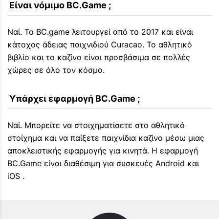
 Είναι νόμιμο BC.Game ;
Ναί. Το BC.game λειτουργεί από το 2017 και είναι
κάτοχος άδειας παιχνιδιού Curacao. Το αθλητικό
βιβλίο και το καζίνο είναι προσβάσιμα σε πολλές
χώρες σε όλο τον κόσμο.
 Υπάρχει εφαρμογή BC.Game ;
Ναί. Μπορείτε να στοιχηματίσετε στο αθλητικό
στοίχημα και να παίξετε παιχνίδια καζίνο μέσω μιας
αποκλειστικής εφαρμογής για κινητά. Η εφαρμογή
BC.Game είναι διαθέσιμη για συσκευές Android και
iOS .