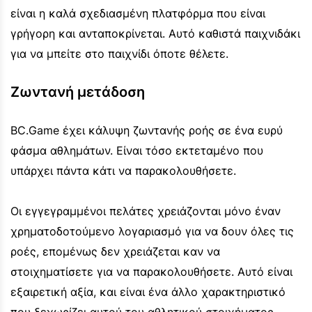
είναι η καλά σχεδιασμένη πλατφόρμα που είναι
γρήγορη και ανταποκρίνεται. Αυτό καθιστά παιχνιδάκι
για να μπείτε στο παιχνίδι όποτε θέλετε.
Ζωντανή μετάδοση
BC.Game έχει κάλυψη ζωντανής ροής σε ένα ευρύ
φάσμα αθλημάτων. Είναι τόσο εκτεταμένο που
υπάρχει πάντα κάτι να παρακολουθήσετε.
Οι εγγεγραμμένοι πελάτες χρειάζονται μόνο έναν
χρηματοδοτούμενο λογαριασμό για να δουν όλες τις
ροές, επομένως δεν χρειάζεται καν να
στοιχηματίσετε για να παρακολουθήσετε. Αυτό είναι
εξαιρετική αξία, και είναι ένα άλλο χαρακτηριστικό