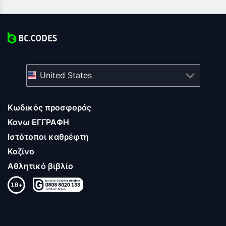
United States
Κωδικός προσφοράς
Κανω ΕΓΓΡΑΦΗ
Ιστότοποι καθρέφτη
Καζίνο
Αθλητικό βιβλίο