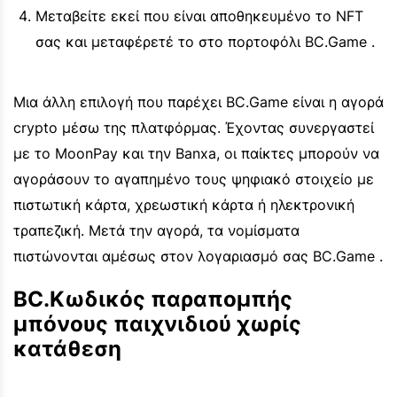
Μεταβείτε εκεί που είναι αποθηκευμένο το NFT
σας και μεταφέρετέ το στο πορτοφόλι BC.Game .
Μια άλλη επιλογή που παρέχει BC.Game είναι η αγορά
crypto μέσω της πλατφόρμας. Έχοντας συνεργαστεί
με το MoonPay και την Banxa, οι παίκτες μπορούν να
αγοράσουν το αγαπημένο τους ψηφιακό στοιχείο με
πιστωτική κάρτα, χρεωστική κάρτα ή ηλεκτρονική
τραπεζική. Μετά την αγορά, τα νομίσματα
πιστώνονται αμέσως στον λογαριασμό σας BC.Game .
BC.Κωδικός παραπομπής
μπόνους παιχνιδιού χωρίς
κατάθεση