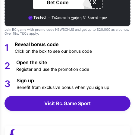
XXXXX
Get Code
Tested
Τελευταία χρήση 31 λεπτά πριν
Join BC.game with promo code NEWBONUS and get up to $20,000 as a bonus.
Over 18s.
T&Cs
apply.
Reveal bonus code
1
Click on the box to see our bonus code
Open the site
2
Register and use the promotion code
Sign up
3
Benefit from exclusive bonus when you sign up
Visit Bc.Game Sport