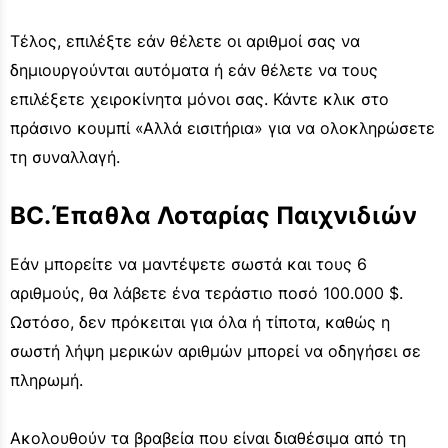
Τέλος, επιλέξτε εάν θέλετε οι αριθμοί σας να
δημιουργούνται αυτόματα ή εάν θέλετε να τους
επιλέξετε χειροκίνητα μόνοι σας. Κάντε κλικ στο
πράσινο κουμπί «Αλλά εισιτήρια» για να ολοκληρώσετε
τη συναλλαγή.
BC.Έπαθλα Λοταρίας Παιχνιδιών
Εάν μπορείτε να μαντέψετε σωστά και τους 6
αριθμούς, θα λάβετε ένα τεράστιο ποσό 100.000 $.
Ωστόσο, δεν πρόκειται για όλα ή τίποτα, καθώς η
σωστή λήψη μερικών αριθμών μπορεί να οδηγήσει σε
πληρωμή.
Ακολουθούν τα βραβεία που είναι διαθέσιμα από τη