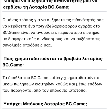
 Μπορώ να αυξήσω τις πιθανότητές μου να 
κερδίσω τη Λοταρία BC.Game;
Ο μόνος τρόπος για να αυξήσετε τις πιθανότητές σας
να κερδίσετε ένα παιχνίδι λαχειοφόρου αγοράς στο
BC.Game είναι να αγοράσετε περισσότερα εισιτήρια
με διαφορετικούς συνδυασμούς και να αυξήσετε τις
συνολικές αποδόσεις σας.
 Πώς χρηματοδοτούνται τα βραβεία λοταρίας 
BC.Game;
Τα έπαθλα του BC.Game Lottery χρηματοδοτούνται
μέσω πωλήσεων εισιτηρίων καθώς και μέσω εσόδων
που παράγονται από τον υπόλοιπο ιστότοπο.
 Υπάρχει Μπόνους Λοταρίας BC.Game;