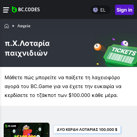
Sign in
EL
Λαχείο
π.Χ.Λοταρία
παιχνιδιών
Μάθετε πώς μπορείτε να παίξετε τη λαχειοφόρο
αγορά του BC.Game για να έχετε την ευκαιρία να
κερδίσετε το τζάκποτ των $100.000 κάθε μέρα.
ΔΎΟ ΚΈΡΔΗ ΛΟΤΑΡΊΑΣ 100.000 $