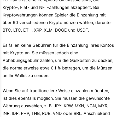
Krypto-, Fiat- und NFT-Zahlungen akzeptiert. Bei
Kryptowährungen können Spieler die Einzahlung mit
über 90 verschiedenen Kryptomünzen wählen, darunter
BTC, LTC, ETH, XRP, XLM, DOGE und USDT.
Es fallen keine Gebühren für die Einzahlung Ihres Kontos
mit Krypto an, Sie müssen jedoch eine
Abhebungsgebühr zahlen, um die Gaskosten zu decken,
die normalerweise etwa 0,1 % betragen, um die Münzen
an Ihr Wallet zu senden.
Wenn Sie auf traditionellere Weise einzahlen möchten,
ist dies ebenfalls möglich. Sie müssen die gewünschte
Währung auswählen, z. B. JPY, KRW, MXN, NGN, MYR,
INR, IDR, PHP, THB, RUB, VND oder BRL. Anschließend