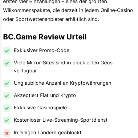
ersten vier Einzahlungen – eines der größten
Willkommenspakete, die derzeit in jedem Online-Casino
oder Sportwettenanbieter erhältlich sind.
BC.Game Review Urteil 
Exklusiver Promo-Code
Viele Mirror-Sites sind in blockierten Geos
verfügbar
Unglaubliche Anzahl an Kryptowährungen
Akzeptiert Fiat und Krypto
Exklusive Casinospiele
Kostenloser Live-Streaming-Sportdienst
In einigen Ländern geoblockt