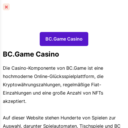
BC.Game Casino
BC.Game Casino
Die Casino-Komponente von BC.Game ist eine
hochmoderne Online-Glücksspielplattform, die
Kryptowährungszahlungen, regelmäßige Fiat-
Einzahlungen und eine große Anzahl von NFTs
akzeptiert.
Auf dieser Website stehen Hunderte von Spielen zur
Auswahl, darunter Spielautomaten, Tischspiele und BC