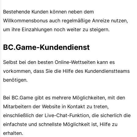
Bestehende Kunden können neben dem
Willkommensbonus auch regelmäßige Anreize nutzen,
um ihre Einzahlungen noch weiter zu steigern.
BC.Game-Kundendienst
Selbst bei den besten Online-Wettseiten kann es
vorkommen, dass Sie die Hilfe des Kundendienstteams
benötigen.
Bei BC.Game gibt es mehrere Möglichkeiten, mit den
Mitarbeitern der Website in Kontakt zu treten,
einschließlich der Live-Chat-Funktion, die sicherlich die
einfachste und schnellste Möglichkeit ist, Hilfe zu
erhalten.