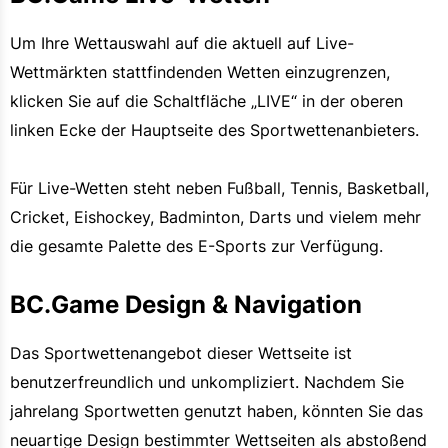
Um Ihre Wettauswahl auf die aktuell auf Live-
Wettmärkten stattfindenden Wetten einzugrenzen,
klicken Sie auf die Schaltfläche „LIVE“ in der oberen
linken Ecke der Hauptseite des Sportwettenanbieters.
Für Live-Wetten steht neben Fußball, Tennis, Basketball,
Cricket, Eishockey, Badminton, Darts und vielem mehr
die gesamte Palette des E-Sports zur Verfügung.
BC.Game Design & Navigation
Das Sportwettenangebot dieser Wettseite ist
benutzerfreundlich und unkompliziert. Nachdem Sie
jahrelang Sportwetten genutzt haben, könnten Sie das
neuartige Design bestimmter Wettseiten als abstoßend