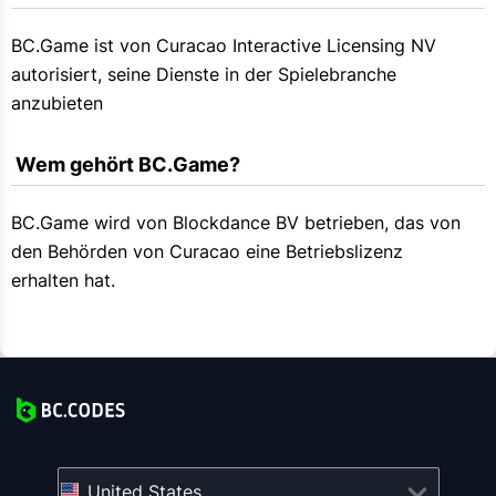
BC.Game ist von Curacao Interactive Licensing NV
autorisiert, seine Dienste in der Spielebranche
anzubieten
 Wem gehört BC.Game?
BC.Game wird von Blockdance BV betrieben, das von
den Behörden von Curacao eine Betriebslizenz
erhalten hat.
United States