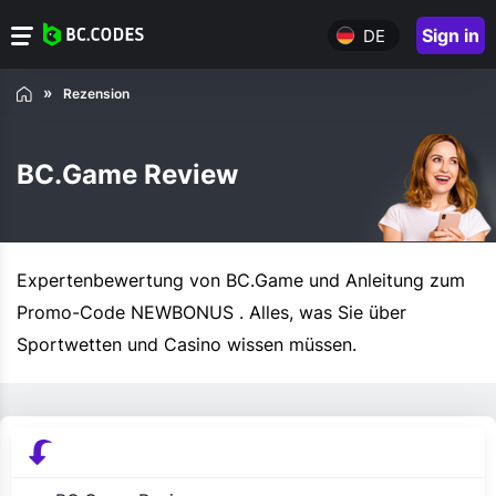
Sign in
DE
Rezension
BC.Game Review
Expertenbewertung von BC.Game und Anleitung zum
Promo-Code NEWBONUS . Alles, was Sie über
Sportwetten und Casino wissen müssen.