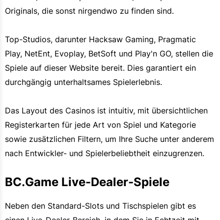
Originals, die sonst nirgendwo zu finden sind.
Top-Studios, darunter Hacksaw Gaming, Pragmatic
Play, NetEnt, Evoplay, BetSoft und Play'n GO, stellen die
Spiele auf dieser Website bereit. Dies garantiert ein
durchgängig unterhaltsames Spielerlebnis.
Das Layout des Casinos ist intuitiv, mit übersichtlichen
Registerkarten für jede Art von Spiel und Kategorie
sowie zusätzlichen Filtern, um Ihre Suche unter anderem
nach Entwickler- und Spielerbeliebtheit einzugrenzen.
BC.Game Live-Dealer-Spiele
Neben den Standard-Slots und Tischspielen gibt es