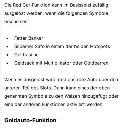
Die Red Car-Funktion kann im Basisspiel zufällig
ausgelöst werden, wenn die folgenden Symbole
erscheinen:
Fetter Banker
Silberner Safe in einem der beiden Hotspots
Geldtasche
Geldsack mit Multiplikator oder Goldbarren
Wenn es ausgelöst wird, rast das rote Auto über den
unteren Teil des Slots. Dann kann eines der oben
genannten Symbole zu den Walzen hinzugefügt oder
eine der anderen Funktionen aktiviert werden.
Goldauto-Funktion