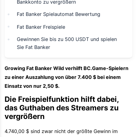
Bankkonto zu vergrößern
Fat Banker Spielautomat Bewertung
Fat Banker Freispiele
Gewinnen Sie bis zu 500 USDT und spielen
Sie Fat Banker
Growing Fat Banker Wild verhilft BC.Game-Spielern
zu einer Auszahlung von über 7.400 $ bei einem
Einsatz von nur 2,50 $.
Die Freispielfunktion hilft dabei,
das Guthaben des Streamers zu
vergrößern
4.740,00 $ sind zwar nicht der größte Gewinn im