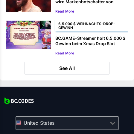
wird Markenbotschafter von
BC.GAME
Read More
6,5.000 $ WEIHNACHTS-DROP-
GEWINN
BC.GAME-Streamer holt 6,5.000 $
Gewinn beim Xmas Drop Slot
Read More
See All
United States