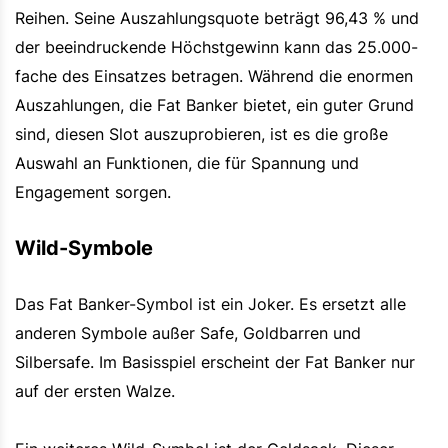
Reihen. Seine Auszahlungsquote beträgt 96,43 % und
der beeindruckende Höchstgewinn kann das 25.000-
fache des Einsatzes betragen. Während die enormen
Auszahlungen, die Fat Banker bietet, ein guter Grund
sind, diesen Slot auszuprobieren, ist es die große
Auswahl an Funktionen, die für Spannung und
Engagement sorgen.
Wild-Symbole
Das Fat Banker-Symbol ist ein Joker. Es ersetzt alle
anderen Symbole außer Safe, Goldbarren und
Silbersafe. Im Basisspiel erscheint der Fat Banker nur
auf der ersten Walze.