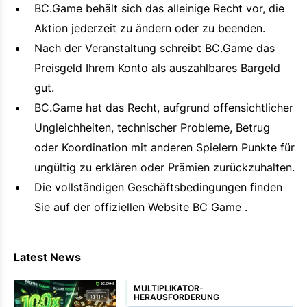
BC.Game behält sich das alleinige Recht vor, die
Aktion jederzeit zu ändern oder zu beenden.
Nach der Veranstaltung schreibt BC.Game das
Preisgeld Ihrem Konto als auszahlbares Bargeld
gut.
BC.Game hat das Recht, aufgrund offensichtlicher
Ungleichheiten, technischer Probleme, Betrug
oder Koordination mit anderen Spielern Punkte für
ungültig zu erklären oder Prämien zurückzuhalten.
Die vollständigen Geschäftsbedingungen finden
Sie auf der offiziellen Website BC Game .
Latest News
MULTIPLIKATOR-
HERAUSFORDERUNG