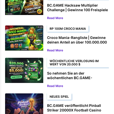
BC.GAME Hacksaw Multiplier
Challenge | Gewinne 100 Freispiele
& Geldpreise
Read More
RP 100M CROCO MANIA
Croco Mania-Rangliste | Gewinne
deinen Anteil an über 100.000.000
Rp
Read More
WÖCHENTLICHE VERLOSUNG IM
WERT VON 20.000 $
So nehmen Sie an der
wöchentlichen BC.GAME-
Verlosung mit 20.000 $ Preisgeld
Read More
teil
NEUES SPIEL
BC.GAME veröffentlicht Pinball
Striker 20000X Football Casino