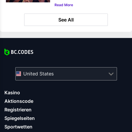
Spiel
Read More
See All
United States
Kasino
Aktionscode
Registrieren
Spiegelseiten
Sportwetten