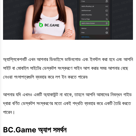
অ্যাপ্লিকেশনটি এখন আপনার ডিভাইসে ডাউনলোড এবং ইনস্টল করা হবে এবং আপনি
সাইট বা মোবাইল সাইটের ডেস্কটপ সংস্করণে সাইন আপ করার সময় আপনার বেছে
নেওয়া শংসাপত্রগুলি ব্যবহার করে লগ ইন করতে পারেন৷
আপনার যদি এখনও একটি অ্যাকাউন্ট না থাকে, তাহলে আপনি আমাদের নিবন্ধন গাইড
দ্বারা বর্ণিত ডেস্কটপ সংস্করণের মতো একই পদ্ধতি ব্যবহার করে একটি তৈরি করতে
পারেন।
BC.Game অ্যাপ সমর্থন