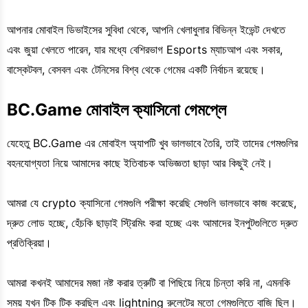
আপনার মোবাইল ডিভাইসের সুবিধা থেকে, আপনি খেলাধুলার বিভিন্ন ইভেন্ট দেখতে
এবং জুয়া খেলতে পারেন, যার মধ্যে বেশিরভাগ Esports ম্যাচআপ এবং সকার,
বাস্কেটবল, বেসবল এবং টেনিসের বিশ্ব থেকে গেমের একটি নির্বাচন রয়েছে।
BC.Game মোবাইল ক্যাসিনো গেমপ্লে
যেহেতু BC.Game এর মোবাইল অ্যাপটি খুব ভালভাবে তৈরি, তাই তাদের গেমগুলির
বহনযোগ্যতা নিয়ে আমাদের কাছে ইতিবাচক অভিজ্ঞতা ছাড়া আর কিছুই নেই।
আমরা যে crypto ক্যাসিনো গেমগুলি পরীক্ষা করেছি সেগুলি ভালভাবে কাজ করেছে,
দ্রুত লোড হচ্ছে, হেঁচকি ছাড়াই স্ট্রিমিং করা হচ্ছে এবং আমাদের ইনপুটগুলিতে দ্রুত
প্রতিক্রিয়া।
আমরা কখনই আমাদের মজা নষ্ট করার ত্রুটি বা পিছিয়ে নিয়ে চিন্তা করি না, এমনকি
সময় যখন টিক টিক করছিল এবং lightning রুলেটের মতো গেমগুলিতে বাজি ছিল।