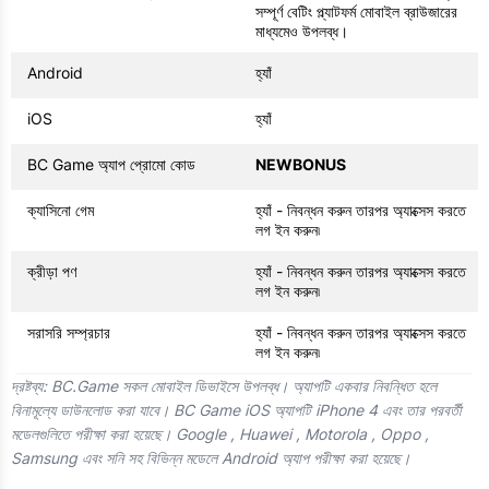
সম্পূর্ণ বেটিং প্ল্যাটফর্ম মোবাইল ব্রাউজারের
মাধ্যমেও উপলব্ধ।
Android
হ্যাঁ
iOS
হ্যাঁ
BC Game অ্যাপ প্রোমো কোড
NEWBONUS
ক্যাসিনো গেম
হ্যাঁ - নিবন্ধন করুন তারপর অ্যাক্সেস করতে
লগ ইন করুন৷
ক্রীড়া পণ
হ্যাঁ - নিবন্ধন করুন তারপর অ্যাক্সেস করতে
লগ ইন করুন৷
সরাসরি সম্প্রচার
হ্যাঁ - নিবন্ধন করুন তারপর অ্যাক্সেস করতে
লগ ইন করুন৷
দ্রষ্টব্য: BC.Game সকল মোবাইল ডিভাইসে উপলব্ধ। অ্যাপটি একবার নিবন্ধিত হলে
বিনামূল্যে ডাউনলোড করা যাবে। BC Game iOS অ্যাপটি iPhone 4 এবং তার পরবর্তী
মডেলগুলিতে পরীক্ষা করা হয়েছে। Google , Huawei , Motorola , Oppo ,
Samsung এবং সনি সহ বিভিন্ন মডেলে Android অ্যাপ পরীক্ষা করা হয়েছে।