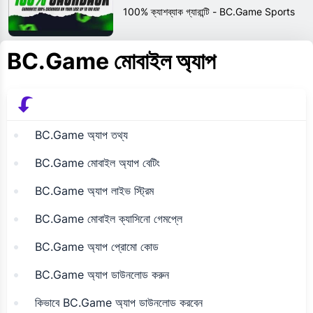
100% ক্যাশব্যাক গ্যারান্টি - BC.Game Sports
BC.Game মোবাইল অ্যাপ
BC.Game অ্যাপ তথ্য
BC.Game মোবাইল অ্যাপ বেটিং
BC.Game অ্যাপ লাইভ স্ট্রিম
BC.Game মোবাইল ক্যাসিনো গেমপ্লে
BC.Game অ্যাপ প্রোমো কোড
BC.Game অ্যাপ ডাউনলোড করুন
কিভাবে BC.Game অ্যাপ ডাউনলোড করবেন