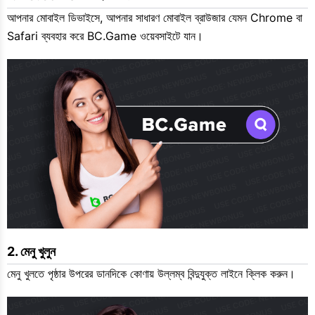
আপনার মোবাইল ডিভাইসে, আপনার সাধারণ মোবাইল ব্রাউজার যেমন Chrome বা
Safari ব্যবহার করে BC.Game ওয়েবসাইটে যান।
মেনু খুলুন
মেনু খুলতে পৃষ্ঠার উপরের ডানদিকে কোণায় উল্লম্ব বিন্দুযুক্ত লাইনে ক্লিক করুন।