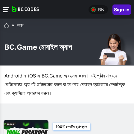
Sign in
BN
অ্যাপ
BC.Game মোবাইল অ্যাপ
Android বা iOS এ BC.Game অ্যাক্সেস করুন। এই পৃষ্ঠার মাধ্যমে
ডেডিকেটেড অ্যাপটি ডাউনলোড করুন বা আপনার মোবাইল ব্রাউজারে স্পোর্টসবুক
এবং ক্যাসিনো অ্যাক্সেস করুন।
100% স্পোর্টস ক্যাশব্যাক